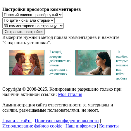
Настройки просмотра комментариев
Выберите нужный метод показа комментариев и нажмите
"Сохранить установки".
7 вещей,
10
которые
ошибок,
действительно
которые
нужны
мешают
мужчинам в
вам
отношениях
найти
любовь
Copyright © 2008-2025. Копирование разрешено только при
наличии активной ссылки:
Моя Италия
Администрация сайта ответственности за материалы и
ссылки, размещаемые пользователями, не несет.
Правила сайта
|
Политика конфиденциальности
|
Использование файлов cookie
|
Наш информер
|
Контакты