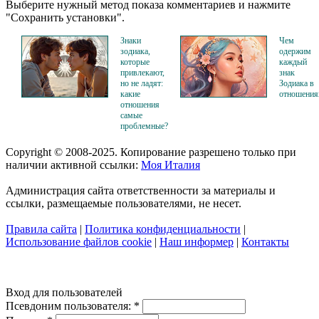
Выберите нужный метод показа комментариев и нажмите
"Сохранить установки".
Знаки
Чем
зодиака,
одержим
которые
каждый
привлекают,
знак
но не ладят:
Зодиака в
какие
отношения
отношения
самые
проблемные?
Copyright © 2008-2025. Копирование разрешено только при
наличии активной ссылки:
Моя Италия
Администрация сайта ответственности за материалы и
ссылки, размещаемые пользователями, не несет.
Правила сайта
|
Политика конфиденциальности
|
Использование файлов cookie
|
Наш информер
|
Контакты
Вход для пользователей
Псевдоним пользователя:
*