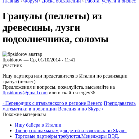
Главная
›
Форум
›
Доска объявлений
›
Работа, услуги и бизнес
Гранулы (пеллеты) из
древесины, лузги
подсолнечника, соломы
flpsidorov — Ср, 01/10/2014 - 11:41
участник
Ищу партнера или представителя в Италии по реализации
гранул (пеллет).
Предложения и вопросы, пожалуйста, высылайте на
flpsidorov@gmail.com
или в скайп seergey36
‹ Переводчик с итальянского в регионе Венето
Преподаватель
математики в провинции Венеция и по Skype ›
Похожие материалы
Ищу байера в Италии
Тренер по шахматам для детей и взрослых по Skype.
Торговые партнёры требуются.Менеджеры ВЭД.