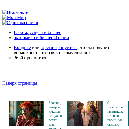
Работа, услуги и бизнес
экономика и бизнес Италии
Войдите
или
зарегистрируйтесь
, чтобы получить
возможность отправлять комментарии
3630 просмотров
Наверх страницы
6 вещей,
9
которые
тревожных
никогда
признаков,
не нужно
что ваш
делать
парень вас
для
стыдится
мужчины