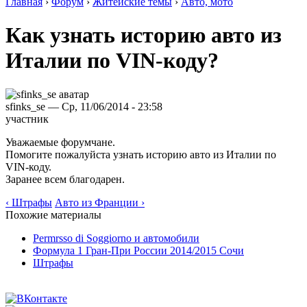
Главная
›
Форум
›
Житейские темы
›
Авто, мото
Как узнать историю авто из
Италии по VIN-коду?
sfinks_se — Ср, 11/06/2014 - 23:58
участник
Уважаемые форумчане.
Помогите пожалуйста узнать историю авто из Италии по
VIN-коду.
Заранее всем благодарен.
‹ Штрафы
Авто из Франции ›
Похожие материалы
Permrsso di Soggiorno и автомобили
Формула 1 Гран-При России 2014/2015 Сочи
Штрафы