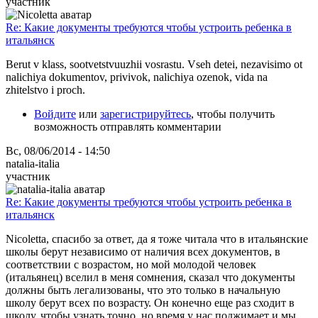
участник
Re: Какие документы требуются чтобы устроить ребенка в
итальянск
Berut v klass, sootvetstvuuzhii vosrastu. Vseh detei, nezavisimo ot
nalichiya dokumentov, privivok, nalichiya ozenok, vida na
zhitelstvo i proch.
Войдите
или
зарегистрируйтесь
, чтобы получить
возможность отправлять комментарии
Вс, 08/06/2014 - 14:50
natalia-italia
участник
Re: Какие документы требуются чтобы устроить ребенка в
итальянск
Nicoletta, спасибо за ответ, да я тоже читала что в итальянские
школы берут независимо от наличия всех документов, в
соответствии с возрастом, но мой молодой человек
(итальянец) вселил в меня сомнения, сказал что документы
должны быть легализованы, что это только в начальную
школу берут всех по возрасту. Он конечно еще раз сходит в
школу, чтобы узнать точно, но время у нас поджимает и мы