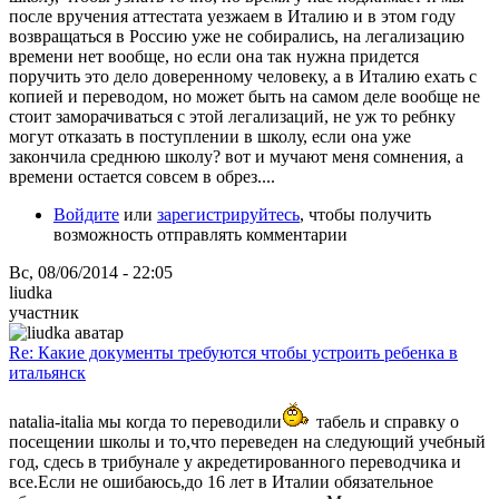
после вручения аттестата уезжаем в Италию и в этом году
возвращаться в Россию уже не собирались, на легализацию
времени нет вообще, но если она так нужна придется
поручить это дело доверенному человеку, а в Италию ехать с
копией и переводом, но может быть на самом деле вообще не
стоит заморачиваться с этой легализаций, не уж то ребнку
могут отказать в поступлении в школу, если она уже
закончила среднюю школу? вот и мучают меня сомнения, а
времени остается совсем в обрез....
Войдите
или
зарегистрируйтесь
, чтобы получить
возможность отправлять комментарии
Вс, 08/06/2014 - 22:05
liudka
участник
Re: Какие документы требуются чтобы устроить ребенка в
итальянск
natalia-italia мы когда то переводили
табель и справку о
посещении школы и то,что переведен на следующий учебный
год, сдесь в трибунале у акредетированного переводчика и
все.Если не ошибаюсь,до 16 лет в Италии обязательное