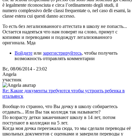
è legalmente riconosciuta e circa l’ordinamento degli studi, il
numero complessivo delle classi frequentate o, nel caso di esami, la
classe estera cui questi danno accesso.
То есть без легализованного аттестата в школу не попасть...
Остается надеяться что нам поверят на слово, примут с
копиями и переводами и подождут легализованного
оригинала. Мда
Войдите
или
зарегистрируйтесь
, чтобы получить
возможность отправлять комментарии
Вс, 08/06/2014 - 23:02
Angela
участник
Re: Какие документы требуются чтобы устроить ребенка в
итальянск
Вообще-то странно, что Вы дочку в школу собираетесь
отдавать... Или Вы так колледж так называете?
По возрасту детки заканчивают школу в 14 лет, потом
поступают в колледжи на 5 лет.
Когда моя дочка переезжала сюда, то мы сделали переводы её
школьных документов с оценками и заверили переводы у