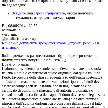
образование,так что не принять не могут.Могут взять в класс
на год младше.
Войдите
или
зарегистрируйтесь
, чтобы получить
возможность отправлять комментарии
Вс, 08/06/2014 - 22:57
natalia-italia
участник
Re: Какие документы требуются чтобы устроить ребенка в
итальянск
liudka, дочке как раз шестнадцать будет через три недели,
получается что могут и не принять? (((
Вот что я нашла
L’alunno proveniente da scuole estere deve presentare alla scuola
italiana il titolo o certificato di studio originale, dal quale risultino
l’esito favorevole della classe frequentata (o dell’esame sostenuto)
all’estero, le materie studiate e le valutazioni riportate. I titoli devono
essere accompagnati dalla traduzione in lingua italiana e da
certificato di conformità rilasciato dall’autorità diplomatica o
consolare italiana (la firma del capo d’istituto deve essere legalizzata
dall’autorità diplomatica o consolare italiana) e da dichiarazione,
rilasciata dall’autorità diplomatica o consolare italiana circa il fatto
che la scuola frequentata (o presso cui sono stati sostenuti gli esami)