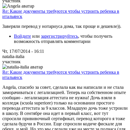
участник
Re: Какие документы требуются чтобы устроить ребенка в
итальянск
Заверяли перевод у нотариуса дома, так проще и дешевле)).
Войдите
или
зарегистрируйтесь
, чтобы получить
возможность отправлять комментарии
Чт, 17/07/2014 - 16:11
natalia-italia
участник
Re: Какие документы требуются чтобы устроить ребенка в
итальянск
Angela, спасибо за совет, сделала как вы написали и не стала
заморачиваться с легализацией. Теперь на собственном опыте
сообщаю - легализация аттестата не нужна! Дочь взяли в
колледж (scuola superiore) только на основании простого
перевода аттестата за 9 классов. Младшую дочь тоже устроили
в школу. В сентябре она идет в первый класс, вот тут
спросили прививочный сертификат, перевод которого я тоже
сделала будучи в России. Еще спросили кодиче фискале для
обеих, и мой. Но это мы сделали уже на месте за полчаса (для