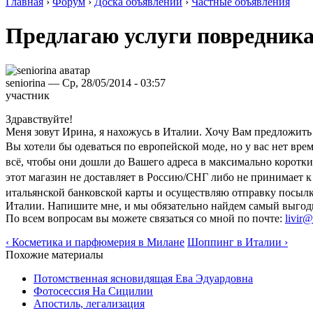
Главная
›
Форум
›
Доска объявлений
›
Частные объявления
Предлагаю услуги повредника
seniorina — Ср, 28/05/2014 - 03:57
участник
Здравствуйте!
Меня зовут Ирина, я нахожусь в Италии. Хочу Вам предложить
Вы хотели бы одеваться по европейской моде, но у вас нет в
всё, чтобы они дошли до Вашего адреса в максимально корот
этот магазин не доставляет в Россию/СНГ либо не принимает 
итальянской банковской карты и осуществляю отправку посылки
Италии. Напишите мне, и мы обязательно найдем самый выгод
По всем вопросам вы можете связаться со мной по почте:
livir@
‹ Косметика и парфюмерия в Милане
Шоппинг в Италии ›
Похожие материалы
Потомственная ясновидящая Ева Эдуардовна
Фотосессия На Сицилии
Апостиль, легализация