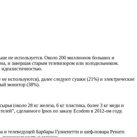
льше не используется. Около 200 миллионов больших и
ена, и завершая старым телевизором или холодильником.
и идеалистичностью.
не используются), далее следуют сушки (21%) и электрические
ный монитор (38%).
ья (около 28 кг железа, 6 кг пластика, более 3 кг меди и
лей", сделанного Ipsos по заказу Ecodom в 2012-ом году.
ра и телеведущей Барбары Гулиенетти и шеф-повара Ренато