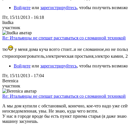
Войдите
или
зарегистрируйтесь
, чтобы получить возмож
Пт, 15/11/2013 - 16:18
liudka
участник
Re: Итальянцы не спешат расставаться со сломанной техникой
тю
у меня дома куча всего стоит..и не сломанное,но не пол
стериопроигрователь,электрическая простыня,электро камин, 
Войдите
или
зарегистрируйтесь
, чтобы получить возмож
Пт, 15/11/2013 - 17:04
Berenica
участник
Re: Итальянцы не спешат расставаться со сломанной техникой
А мы дом купили с обстановкой, конечно, кое-что надо уже сейч
неосведомленная, увы. Не знаю, куда чего везти.
У нас в городе вроде бы есть пункт приема старья (я даже знаю
машину засунешь.