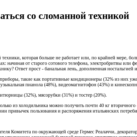
аться со сломанной техникой
 техники, которая больше не работает или, по крайней мере, бо
ах: начиная от старого сотового телефона, электробритвы или ф
ику? Ответ прост - банальная лень, дополненная ностальгией 
приборы, такие как портативные кондиционеры (32% из них уже 
музыкальная пианола (48%), видеомагнитофон (43%) и кинескоп
итюрницы (32%), мясорубки (31%) и тостер (20%).
ько из холодильника можно получить почти 40 кг вторичного сыр
ии привычек пользования и распоряжения итальянских потребите
ателя Комитета по окружающей среде Гермес Реалаччи, декорато