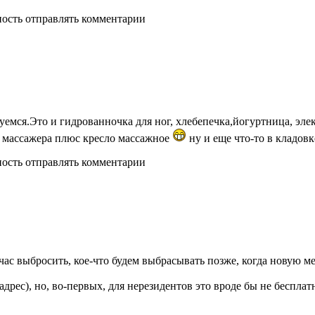
ность отправлять комментарии
ьзуемся.Это и гидрованночка для ног, хлебепечка,йогуртница, эл
2 массажера плюс кресло массажное
ну и еще что-то в кладовк
ность отправлять комментарии
ас выбросить, кое-что будем выбрасывать позже, когда новую меб
 адрес), но, во-первых, для нерезидентов это вроде бы не беспла