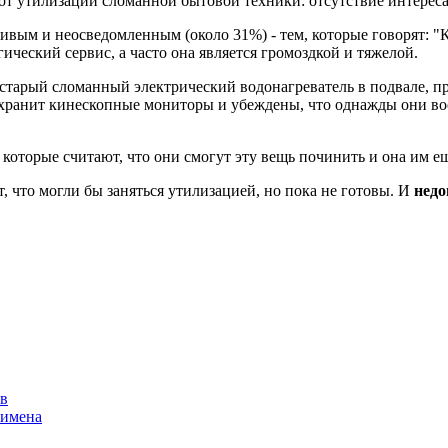
от утилизации сломанной бытовой техники: отсутствие интереса
ивым и неосведомленным (около 31%) - тем, которые говорят: "Ка
ический сервис, а часто она является громоздкой и тяжелой.
 старый сломанный электрический водонагреватель в подвале, пр
ень хранит кинескопные мониторы и убеждены, что однажды они в
, которые считают, что они смогут эту вещь починить и она им 
рят, что могли бы заняться утилизацией, но пока не готовы. И
недо
ов
 имена