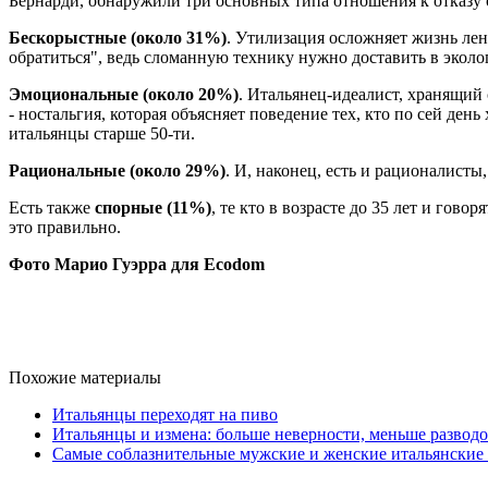
Бернарди, обнаружили три основных типа отношения к отказу 
Бескорыстные (около 31%)
. Утилизация осложняет жизнь лен
обратиться", ведь сломанную технику нужно доставить в эколог
Эмоциональные (около 20%)
. Итальянец-идеалист, хранящий
- ностальгия, которая объясняет поведение тех, кто по сей д
итальянцы старше 50-ти.
Рациональные (около 29%)
. И, наконец, есть и рационалисты
Есть также
спорные (11%)
, те кто в возрасте до 35 лет и гово
это правильно.
Фото Марио Гуэрра для Ecodom
Похожие материалы
Итальянцы переходят на пиво
Итальянцы и измена: больше неверности, меньше развод
Самые соблазнительные мужские и женские итальянские