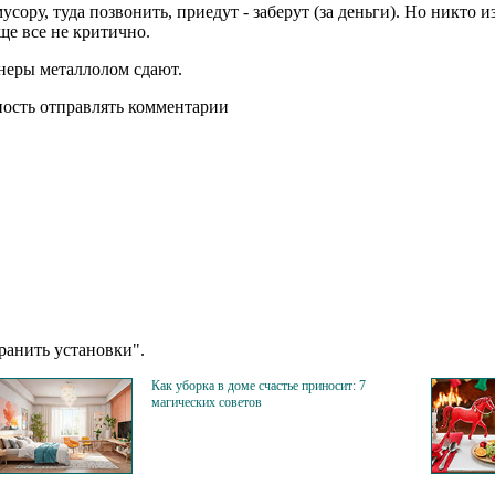
ру, туда позвонить, приедут - заберут (за деньги). Но никто из т
ще все не критично.
онеры металлолом сдают.
ность отправлять комментарии
анить установки".
Как уборка в доме счастье приносит: 7
магических советов