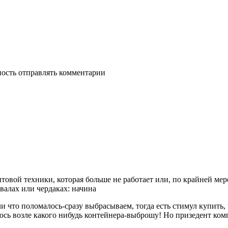
ность отправлять комментарии
товой техники, которая больше не работает или, по крайней мер
валах или чердаках: начина
если что поломалось-сразу выбрасываем, тогда есть стимул купить
сь возле кaкого нибудь контейнера-выброшу! Но призедент компа