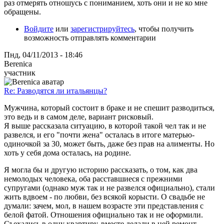
раз отмерять отношусь с пониманием, хоть они и не ко мне
обращены.
Войдите
или
зарегистрируйтесь
, чтобы получить
возможность отправлять комментарии
Пнд, 04/11/2013 - 18:46
Berenica
участник
Re: Разводятся ли итальянцы?
Мужчина, который состоит в браке и не спешит разводиться,
это ведь и в самом деле, вариант рисковый.
Я выше рассказала ситуацию, в которой такой чел так и не
развелся, и его "почти жена" осталась в итоге матерью-
одиночкой за 30, может быть, даже без прав на алименты. Но
хоть у себя дома осталась, на родине.
Я могла бы и другую историю рассказать, о том, как два
немолодых человека, оба расставшиеся с прежними
супругами (однако муж так и не развелся официально), стали
жить вдвоем - по любви, без всякой корысти. О свадьбе не
думали: зачем, мол, в нашем возрасте эти представления с
белой фатой. Отношения официально так и не оформили.
Съехались в одну квартиру, вместе делали в ней ремонт,