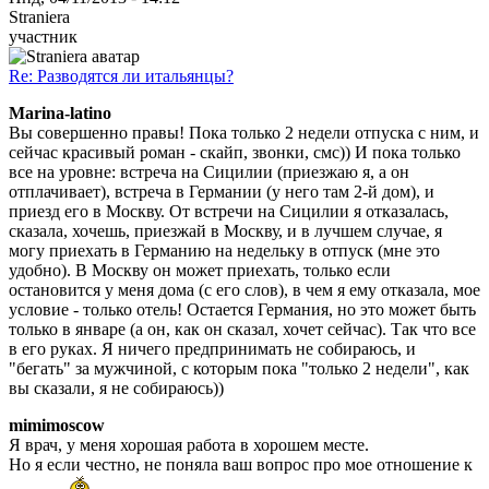
Straniera
участник
Re: Разводятся ли итальянцы?
Marina-latino
Вы совершенно правы! Пока только 2 недели отпуска с ним, и
сейчас красивый роман - скайп, звонки, смс)) И пока только
все на уровне: встреча на Сицилии (приезжаю я, а он
отплачивает), встреча в Германии (у него там 2-й дом), и
приезд его в Москву. От встречи на Сицилии я отказалась,
сказала, хочешь, приезжай в Москву, и в лучшем случае, я
могу приехать в Германию на недельку в отпуск (мне это
удобно). В Москву он может приехать, только если
остановится у меня дома (с его слов), в чем я ему отказала, мое
условие - только отель! Остается Германия, но это может быть
только в январе (а он, как он сказал, хочет сейчас). Так что все
в его руках. Я ничего предпринимать не собираюсь, и
"бегать" за мужчиной, с которым пока "только 2 недели", как
вы сказали, я не собираюсь))
mimimoscow
Я врач, у меня хорошая работа в хорошем месте.
Но я если честно, не поняла ваш вопрос про мое отношение к