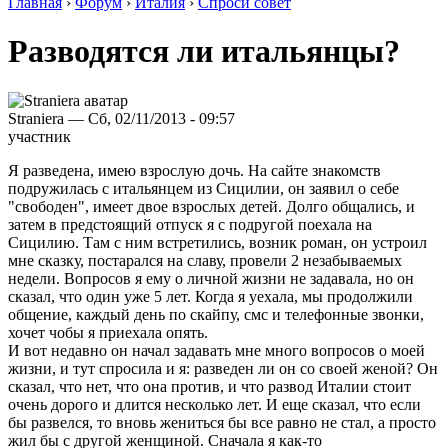
Главная
›
Форум
›
Италия
›
Спроси совет
Разводятся ли итальянцы?
Straniera — Сб, 02/11/2013 - 09:57
участник
Я разведена, имею взрослую дочь. На сайте знакомств
подружилась с итальянцем из Сицилии, он заявил о себе
"свободен", имеет двое взрослых детей. Долго общались, и
затем в предстоящий отпуск я с подругой поехала на
Сицилию. Там с ним встретились, возник роман, он устроил
мне сказку, постарался на славу, провели 2 незабываемых
недели. Вопросов я ему о личной жизни не задавала, но он
сказал, что один уже 5 лет. Когда я уехала, мы продолжили
общение, каждый день по скайпу, смс и телефонные звонки,
хочет чобы я приехала опять.
И вот недавно он начал задавать мне много вопросов о моей
жизни, и тут спросила и я: разведен ли он со своей женой? Он
сказал, что нет, что она против, и что развод Италии стоит
очень дорого и длится несколько лет. И еще сказал, что если
бы развелся, то вновь жениться бы все равно не стал, а просто
жил бы с другой женщиной. Сначала я как-то