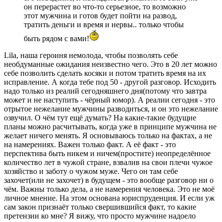
он перерастет во что-то серьезное, то возможно
этот мужчина и готов будет пойти на развод,
тратить деньги и время и нервы.. только чтобы
быть рядом с вами!
Lila, наша героиня немолода, чтобы позволять себе
необдуманные ожидания неизвестно чего. Это в 20 лет можно
себе позволить сделать косяки и потом тратить время на их
исправление. А когда тебе под 50 - другой разговор. Исходить
надо только из реалий сегодняшнего дня(потому что завтра
может и не наступить - чёрный юмор). А реалии сегодня - это
отрытое нежелание мужчины разводиться, и он это нежелание
озвучил. О чём тут ещё думать? На какие-такие будущие
планы можно расчитывать, когда уже в принципе мужчина не
желает ничего менять. Я основываюсь только на фактах, а не
на намерениях. Важен только факт. А её факт - это
перспектива быть никем и ничем(простите) неопределённое
количество лет в чужой стране, взвалив на свои плечи чужое
хозяйство и заботу о чужом муже. Чего он там себе
захочет(или не захочет) в будущем - это вообще разговор ни о
чём. Важны только дела, а не намерения человека. Это не моё
личное мнение. На этом основана юриспруденция. И если уж
сам закон признаёт только свершившийся факт, то какие
претензии ко мне? Я вижу, что просто мужчине надоело