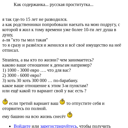
Как содержанка... русская проститутка...
я так где-то 15 лет не разводился.
а как родственники попробовали наехать на мою подругу, с
которой я жил к тому времени уже более 10-ти лет душа в
душу,
а-ля "кто ты мол такая"
то я сразу и развёлся и женился и всё своё имущество на неё
отписал.
Straniera, а вы кто по жизни? чем занимаетесь?
каково ваше отношение к деньгам например?
1) 1000 - 3000 евро …. что для вас?
2) 3000 - 6000 евро?
3) хоть 30 хоть 300 000 … по-барабану.
какое ваше отношение к этим 3-м пунктам?
или ещё какой то вариант свой у вас есть ?
если третий вариант ваш
то отпустите себя и
оторвитесь по полной.
ему башню на всю жизнь снесёт
Войдите
или
зарегистрируйтесь
, чтобы получить