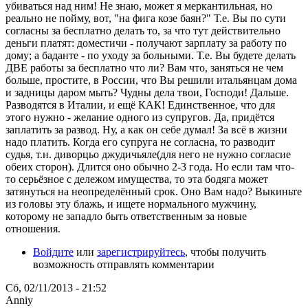
убиваться над ним! Не знаю, может я меркантильная, но
реально не пойму, вот, "на фига козе баян?" Т.е. Вы по сути
согласны за бесплатно делать то, за что тут действительно
деньги платят: доместичи - получают зарплату за работу по
дому; а баданте - по уходу за больными. Т.е. Вы будете делать
ДВЕ работы за бесплатно что ли? Вам что, заняться не чем
больше, простите, в России, что Вы решили итальянцам дома
и задницы даром мыть? Чудны дела твои, Господи! Дальше.
Разводятся в Италии, и ещё КАК! Единственное, что для
этого нужно - желание одного из супругов. Да, придётся
заплатить за развод. Ну, а как он себе думал! За всё в жизни
надо платить. Когда его супруга не согласна, то разводит
судья, т.н. диворцьо джудичьяле(для него не нужно согласие
обеих сторон). Длится оно обычно 2-3 года. Но если там что-
то серьёзное с дележом имущества, то эта бодяга может
затянуться на неопределённый срок. Оно Вам надо? Выкиньте
из головы эту блажь, и ищете нормального мужчину,
которому не западло быть ответственным за новые
отношения.
Войдите
или
зарегистрируйтесь
, чтобы получить
возможность отправлять комментарии
Сб, 02/11/2013 - 21:52
Anniy