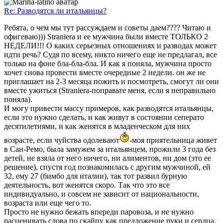
Re: Разводятся ли итальянцы?
Ребята, о чем мы тут рассуждаем и советы даем???? Читаю и
офигеваю))) Straniera и ее мужчина были вместе ТОЛЬКО 2
НЕДЕЛИ!!! О каких серьезных отношениях и разводах может
идти речь? Судя по всему, никто ничего еще не предлагал, все
только на фоне бла-бла-бла. И как я поняла, мужчина просто
хочет снова провести вместе очередные 2 недели. он же не
приглашает на 2-3 месяца пожить и посмотреть, смогут ли они
вместе ужиться (Straniera-поправьте меня, если я неправильно
поняла).
И могу привести массу примеров, как разводятся итальянцы,
если это нужно сделать, и как живут в состоянии сеперато
десятилетиями, и как женятся в младенческом для них
возрасте, если чуйства одолевают
-моя приятельница живет
в Сан-Ремо, была замужем за итальянцем, прожили 3 года без
детей, не взяла от него ничего, ни алиментов, ни дом (это ее
решение), спустя год познакомилась с другим мужчиной, ей
32, ему 27 (бимбо для италии), так тот развил бурную
деятельность, вот женятся скоро. Так что это все
индивидуально, и совсем не зависит от национальности,
возраста или еще чего то.
Просто не нужно бежать впереди паровоза, и не нужно
расценивать слова по скайпу как предложение руки и сердца.