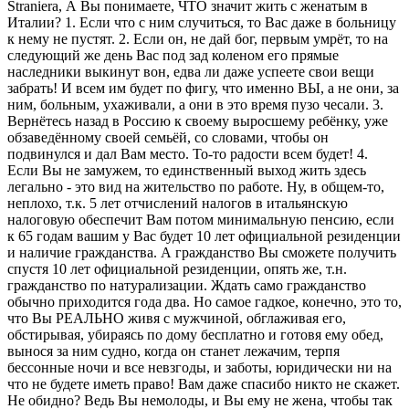
Straniera, А Вы понимаете, ЧТО значит жить с женатым в
Италии? 1. Если что с ним случиться, то Вас даже в больницу
к нему не пустят. 2. Если он, не дай бог, первым умрёт, то на
следующий же день Вас под зад коленом его прямые
наследники выкинут вон, едва ли даже успеете свои вещи
забрать! И всем им будет по фигу, что именно ВЫ, а не они, за
ним, больным, ухаживали, а они в это время пузо чесали. 3.
Вернётесь назад в Россию к своему выросшему ребёнку, уже
обзаведённому своей семьёй, со словами, чтобы он
подвинулся и дал Вам место. То-то радости всем будет! 4.
Если Вы не замужем, то единственный выход жить здесь
легально - это вид на жительство по работе. Ну, в общем-то,
неплохо, т.к. 5 лет отчислений налогов в итальянскую
налоговую обеспечит Вам потом минимальную пенсию, если
к 65 годам вашим у Вас будет 10 лет официальной резиденции
и наличие гражданства. А гражданство Вы сможете получить
спустя 10 лет официальной резиденции, опять же, т.н.
гражданство по натурализации. Ждать само гражданство
обычно приходится года два. Но самое гадкое, конечно, это то,
что Вы РЕАЛЬНО живя с мужчиной, обглаживая его,
обстирывая, убираясь по дому бесплатно и готовя ему обед,
вынося за ним судно, когда он станет лежачим, терпя
бессонные ночи и все невзгоды, и заботы, юридически ни на
что не будете иметь право! Вам даже спасибо никто не скажет.
Не обидно? Ведь Вы немолоды, и Вы ему не жена, чтобы так