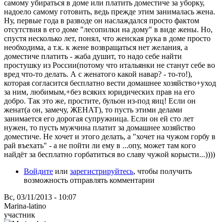
самому убираться в доме или платить доместиче за уборку,
надоело самому готовить, ведь прежде этим занималась жена.
Ну, первые года в разводе он наслаждался просто фактом
отсутствия в его доме "лесопилки на дому" в виде жены. Но,
спустя несколько лет, понял, что женская рука в доме просто
необходима, а т.к. к жене возвращаться нет желания, а
доместиче платить - жаба душит, то надо себе найти
простушку из России(потому что итальянки не станут себе во
вред что-то делать. А с женатого какой навар? - то-то!),
которая согласится бесплатно вести домашнее хозяйство+уход
за ним, любимым,+без всяких юридических прав на его
добро. Так это же, простите, бульон из-под яиц! Если он
женат(а он, замечу, ЖЕНАТ), то пусть этими делами
занимается его дорогая супружница. Если он ей сто лет
нужен, то пусть мужчина платит за домашнее хозяйство
доместиче. Не хочет и этого делать, а "хочет на чужом горбу в
рай въехать" - а не пойти ли ему в ...опу, может там кого
найдёт за бесплатно горбатиться во славу чужой корысти...))))
Войдите
или
зарегистрируйтесь
, чтобы получить
возможность отправлять комментарии
Вс, 03/11/2013 - 10:07
Marina-latino
участник