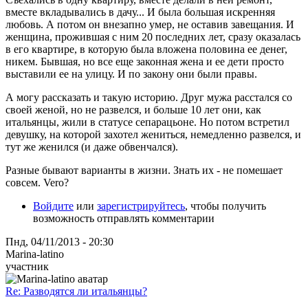
вместе вкладывались в дачу... И была большая искренняя
любовь. А потом он внезапно умер, не оставив завещания. И
женщина, прожившая с ним 20 последних лет, сразу оказалась
в его квартире, в которую была вложена половина ее денег,
никем. Бывшая, но все еще законная жена и ее дети просто
выставили ее на улицу. И по закону они были правы.
А могу рассказать и такую историю. Друг мужа расстался со
своей женой, но не развелся, и больше 10 лет они, как
итальянцы, жили в статусе сепарацьоне. Но потом встретил
девушку, на которой захотел жениться, немедленно развелся, и
тут же женился (и даже обвенчался).
Разные бывают варианты в жизни. Знать их - не помешает
совсем. Vero?
Войдите
или
зарегистрируйтесь
, чтобы получить
возможность отправлять комментарии
Пнд, 04/11/2013 - 20:30
Marina-latino
участник
Re: Разводятся ли итальянцы?