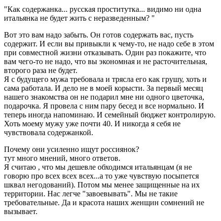
"Как содержанка... русская проститутка... видимо ни одна
итальянка не будет жить с неразведенным? "
Вот это вам надо забыть. Он готов содержать вас, пусть
содержит. И если вы привыкли к чему-то, не надо себе в этом
при совместной жизни отказывать. Один раз покажите, что
вам чего-то не надо, что вы экономная и не расточительная,
второго раза не будет.
Я с будущего мужа требовала и трясла его как грушу, хоть и
сама работала. И дело не в моей корысти. За первый месяц
нашего знакомства он не подарил мне ни одного цветочка,
подарочка. Я провела с ним пару бесед и все нормально. И
теперь иногда напоминаю. И семейный бюджет контролирую.
Хоть моему мужу уже почти 40. И никогда я себя не
чувствовала содержанкой.
Почему они усиленно ищут россиянок?
тут много мнений, много ответов.
Я считаю , что мы дешевле обходимся итальянцам (я не
говорю про всех всех всех...а то уже чувствую посыпется
шквал негодований). Потом мы менее защищенные на их
территории. Нас легче "завоевывать". Мы не такие
требовательные. Да и красота наших женщин сомнений не
вызывает.