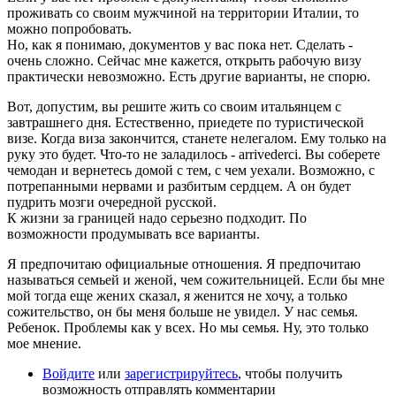
проживать со своим мужчиной на территории Италии, то
можно попробовать.
Но, как я понимаю, документов у вас пока нет. Сделать -
очень сложно. Сейчас мне кажется, открыть рабочую визу
практически невозможно. Есть другие варианты, не спорю.
Вот, допустим, вы решите жить со своим итальянцем с
завтрашнего дня. Естественно, приедете по туристической
визе. Когда виза закончится, станете нелегалом. Ему только на
руку это будет. Что-то не заладилось - arrivederci. Вы соберете
чемодан и вернетесь домой с тем, с чем уехали. Возможно, с
потрепанными нервами и разбитым сердцем. А он будет
пудрить мозги очередной русской.
К жизни за границей надо серьезно подходит. По
возможности продумывать все варианты.
Я предпочитаю официальные отношения. Я предпочитаю
называться семьей и женой, чем сожительницей. Если бы мне
мой тогда еще жених сказал, я женится не хочу, а только
сожительство, он бы меня больше не увидел. У нас семья.
Ребенок. Проблемы как у всех. Но мы семья. Ну, это только
мое мнение.
Войдите
или
зарегистрируйтесь
, чтобы получить
возможность отправлять комментарии