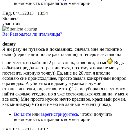
возможность отправлять комментарии
Пнд, 04/11/2013 - 13:54
Straniera
участник
Re: Разводятся ли итальянцы?
dorsay
Я ни разу не путаюсь в показаниях, сначала мне не понятно
было (первые дни после расставания), а теперь все стало на
свои места: и скайп по 2 раза в день, и звонки, и смс
Ведь
события продолжают развиваться, поэтому я пока не могу
поставить жирную точку)) Да, мне не 20 лет, я вполне
осознаю сие происходящее, просто задала конкретный вопрос
о разводах. А убираться в доме у мужика в чужой
стране...девочки, ох, оставьте это)) Такие уборки я и тут могу
найти сколько угодно, но я уже состоявшаяся женщина, у меня
все есть) Мне просто нужно нечто красивое, красивый роман,
как минимум) Что я и имею на данный момент (пока).
Войдите
или
зарегистрируйтесь
, чтобы получить
возможность отправлять комментарии
Пнд, 04/11/2013 - 14:12