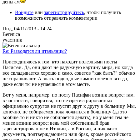
деньгам
Войдите
или
зарегистрируйтесь
, чтобы получить
возможность отправлять комментарии
Пнд, 04/11/2013 - 14:24
Berenica
участник
Re: Разводятся ли итальянцы?
Присоединяюсь к тем, кто находит полезными посты
Пасифаи. Да, они дают не радужную картину мира, но когда
все складывается хорошо и само, советов "как быть?" обычно
не спрашивают. А знать подводные камни полезно всегда,
даже если ты не купаешься в этом месте.
Вот у меня, например, по посту Пасифаи возник вопрос: там,
в частности, говорится, что незарегистрированных
официально супругов не пустят друг к другу в больницу. Мы,
конечно, не собираемся пока ложиться в больницу (да это
вообще-то и никто не собирается делать), но у меня тем не
менее возник вопрос: ведь мой собственный брак
зарегистрирован не в Италии, а в России, и никакого
документа, подтверждающего наш брак, кроме российского
свидетельства, у нас нет. И я задумалась, будет ли кто-то