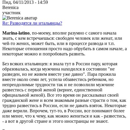
Пнд, 04/11/2013 - 14:59
Berenica
участник
Re: Разводятся ли итальянцы?
Marina-latino
, по-моему, вполне разумно с самого начала
знать, с кем встречаешься: свободен человек или женат, или
чей-то жених, может быть, или в процессе развода и т.п.
Некоторые отношения просто надо обрубать в самом начале, а
некоторые можно и попробовать развить.
Без всяких итальянцев: я знала тут в России пару, которая
образовалась, когда мужчина находился в состоянии "не
разведен, но не живем вместе уже давно". Пара прожила
вместе около семи лет, успела обзавестись ребенком, но
непреодолимые трудности так и не позволили мужчине
развестись с первой женой (вернее, единственной
официальной женой). Все это время он рассказывал своей
гражданской жене и всем знакомым разные страсти о том, как
трудно развестись в России, если не давать взяток. Некоторые
даже верили. Впрочем, тут-то, в России, все понимают более
или менее, что к чему, как можно жениться и как - развестись,
- а вот в другой стране и этого иностранцы не знают.