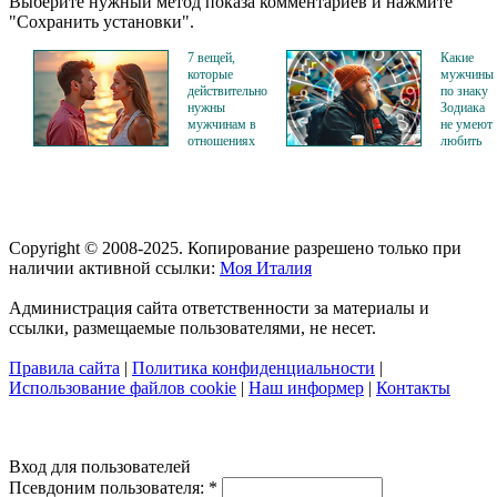
Выберите нужный метод показа комментариев и нажмите
"Сохранить установки".
7 вещей,
Какие
которые
мужчины
действительно
по знаку
нужны
Зодиака
мужчинам в
не умеют
отношениях
любить
Copyright © 2008-2025. Копирование разрешено только при
наличии активной ссылки:
Моя Италия
Администрация сайта ответственности за материалы и
ссылки, размещаемые пользователями, не несет.
Правила сайта
|
Политика конфиденциальности
|
Использование файлов cookie
|
Наш информер
|
Контакты
Вход для пользователей
Псевдоним пользователя:
*