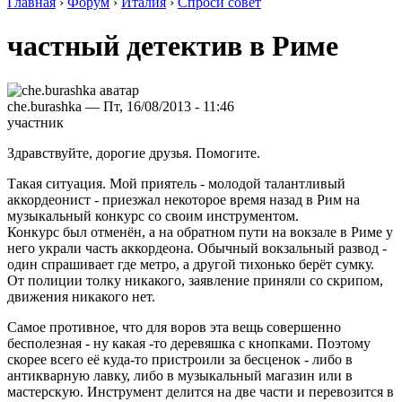
Главная
›
Форум
›
Италия
›
Спроси совет
частный детектив в Риме
che.burashka — Пт, 16/08/2013 - 11:46
участник
Здравствуйте, дорогие друзья. Помогите.
Такая ситуация. Мой приятель - молодой талантливый
аккордеонист - приезжал некоторое время назад в Рим на
музыкальный конкурс со своим инструментом.
Конкурс был отменён, а на обратном пути на вокзале в Риме у
него украли часть аккордеона. Обычный вокзальный развод -
один спрашивает где метро, а другой тихонько берёт сумку.
От полиции толку никакого, заявление приняли со скрипом,
движения никакого нет.
Самое противное, что для воров эта вещь совершенно
бесполезная - ну какая -то деревяшка с кнопками. Поэтому
скорее всего её куда-то пристроили за бесценок - либо в
антикварную лавку, либо в музыкальный магазин или в
мастерскую. Инструмент делится на две части и перевозится в