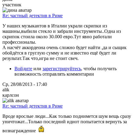
участник
Re: частный детектив в Риме
У наших музыкантов в Италии украли скрипки из
машины,выбили стекло и забрали инструменты..Одна из
скрипок стоила около 30.000 евро.Тут явно работали
профессионалы.
А насчёт аккордеона очень сложно будет найти ,да и сыщик
обойдётся в груглую сумму и не известно ещё будет ли
результат.Так что,игра не стоит свеч.
Войдите
или
зарегистрируйтесь
, чтобы получить
возможность отправлять комментарии
Ср, 28/08/2013 - 17:40
alik
карлсон
Re: частный детектив в Риме
Вроде врослые люди...Как только поднимется шум вещь сразу
уничтожат...Только последний идиот попытается вернуть за
вознаграждение