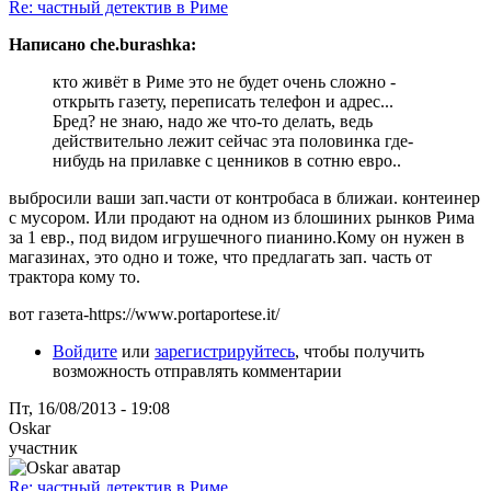
Re: частный детектив в Риме
Написано che.burashka:
кто живёт в Риме это не будет очень сложно -
открыть газету, переписать телефон и адрес...
Бред? не знаю, надо же что-то делать, ведь
действительно лежит сейчас эта половинка где-
нибудь на прилавке с ценников в сотню евро..
выбросили ваши зап.части от контробаса в ближаи. контеинер
с мусором. Или продают на одном из блошиних рынков Рима
за 1 евр., под видом игрушечного пианино.Кому он нужен в
магазинах, это одно и тоже, что предлагать зап. часть от
трактора кому то.
вот газета-https://www.portaportese.it/
Войдите
или
зарегистрируйтесь
, чтобы получить
возможность отправлять комментарии
Пт, 16/08/2013 - 19:08
Oskar
участник
Re: частный детектив в Риме