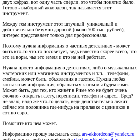
двух кофрах, вот одну часть спёрли, это чтобы понятно было.
Готово - выборный аккордеон, так называется этот
инструмент.
Между тем инструмент этот штучный, уникальный и
действительно безумно дорогой (около 500 тыс. рублей),
интерес представляет только для профессионала.
Поэтому нужна информация о частных детективах - может
быть кто-то что-то посоветует, ведь известно скорее всего, что
это за воры, чья это земля и кто на ней работает.
Нужна просто информация о детективах, либо о музыкальных
мастерских или магазинах инструментов и т.п. - телефоны,
емейлы, может быть, объявления в газетах. Нужна любая
контактная информация, обращаться к ним мы будем сами.
Может быть, для тех, кто живёт в Риме это не будет очень
сложно - открыть газету, переписать телефон и адрес... Бред?
не знаю, надо же что-то делать, ведь действительно лежит
сейчас эта половинка где-нибудь на прилавке с ценников в
сотню евро..
Помогите кто чем может.
Информацию прошу высылать сюда
ars-akkordeon@yandex.ru
либо в личку, либо на мой емейл
che.burashka@mail.ru