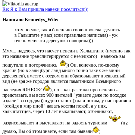
Re: Я к Вам пришла навеки поселиться)))
Написано Kennedys_Wife:
хотя по мне, так я б пенсию свою провела где-нить
в Гальштате у вас( если правильно написала) - уж
очень меня эта деревушка покорила)))
Ммм... надеюсь, что насчет пенсии в Хальштатте (именно так
это название транслитерируется с немецкого) - надеюсь вы
пошутили и погорячились
)) Он, конечно, по-своему
красив (но в Зальцбург ланд много точно таких же мини
деревенек), вместе с озером они образовывают прекрасный
вид (не зря же городок является памятником Всемирного
наследия ЮНЕСКО
), но... как раз таки про пенсию -
представьте, вы всех 900 жителей "узнаете даже по походке
издали" за год-два)) нудно станет )) да и потом, у нас приняно
"отойдя в мир иной" давать костям покой, а у них,
хальштаттцев, через 10 лет выкапывают, отбеливают,
разрисовывают и выставляют на радость туристам
(ну,
думаю, Вы об этом знаете, если там бывали
)