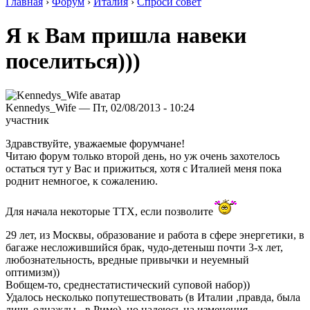
Главная
›
Форум
›
Италия
›
Спроси совет
Я к Вам пришла навеки
поселиться)))
Kennedys_Wife — Пт, 02/08/2013 - 10:24
участник
Здравствуйте, уважаемые форумчане!
Читаю форум только второй день, но уж очень захотелось
остаться тут у Вас и прижиться, хотя с Италией меня пока
роднит немногое, к сожалению.
Для начала некоторые ТТХ, если позволите
29 лет, из Москвы, образование и работа в сфере энергетики, в
багаже несложившийся брак, чудо-детеныш почти 3-х лет,
любознательность, вредные привычки и неуемный
оптимизм))
Вобщем-то, среднестатистический суповой набор))
Удалось несколько попутешествовать (в Италии ,правда, была
лишь однажды - в Риме), но надеюсь на изменения.