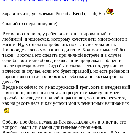
Здравствуйте, уважаемые Picciotta Bedda, Ludi, Fur.
Спасибо за неравнодушие)
Все верно по поводу ребенка - и запланированный, и
любимый, и человечек, которому хочется дать много-много в
жизни. Ну, хотя бы попробовать показать возможности.
По поводу своего молчания о дитятке. Ход моих мыслей был
таков - я хотела это сделать при личной встрече и в случае,
если бы возникло обоюдное желание продолжать общение
после приезда моего. Тогда бы и сказала, что поддерживаю
всячески (в случае, если это будет правдой), но есть ребенок и
вариант жизни где-то порознь с ребенком не рассматриваю
для себя.
Вроде как сейчас-то у нас дружеский треп, хоть и ежедневный
в вотсаппе, но все ни о чем - то рецепт тирамису по моей
просьбе переведет и подробно распишет, то поинтересуется,
как на работе дела и как успехи мои в теннисных начинаниях
Собсно, про брак неудавшийся рассказала ему в ответ на его
вопрос - были ли у меня длительные отношения.
Вообще, по ощущениям, товарищ довольно скромный (если