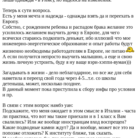
Теперь к сути вопроса.
Есть у меня мечта и надежда - однажды взять да и переехать в
Европу.
Собстно, с рождением ребенка и распадом брака желание это
усилилось желанием выучить дочку в Европе, для чего
всячески стараюсь подкопить деньжат, ибо иллюзий что мое
инженерно-энергетическое образование и опыт работы будут
жизненно необходимы работодателям в Европе, не питаю
А если получится непросто выучить малышню, а еще и свою
жизнь личную устроить, буду я ну ваще вэри-хэппи-вуман)))
Загадывать в жизни - дело неблагодарное, но все же для себя
наметила я переезд свой года через 4-5...т.е. со школы
детеныша, может, несколько позднее.
В данный момент пока приступила к сбору инфы про условия
и пр.
В связи с этим вопрос намбэ уан:
Подскажите, что меня ожидает в этом смысле в Италии - часта
ли практика, что вот мы такие приехали и в 1 класс к Вам
свалились? Или же вообще иностранцам вход воспрещен?
Какие подводные камни ждут? Да и вообще, может все это на
попозже отложить? К институту ближе, так сказать.