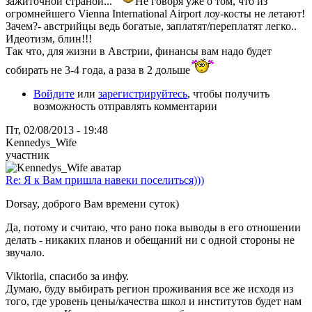
зажиточной страной...
Не говоря уже о том, что из
огромнейшего Vienna International Airport лоу-косты не летают!
Зачем?- австрийцы ведь богатые, заплатят/переплатят легко..
Идеотизм, блин!!!
Так что, для жизни в Австрии, финансы вам надо будет
собирать не 3-4 года, а раза в 2 дольше
Войдите
или
зарегистрируйтесь
, чтобы получить
возможность отправлять комментарии
Пт, 02/08/2013 - 19:48
Kennedys_Wife
участник
Re: Я к Вам пришла навеки поселиться)))
Dorsay, доброго Вам времени суток)
Да, потому и считаю, что рано пока выводы в его отношении
делать - никаких планов и обещаний ни с одной стороны не
звучало.
Viktoriia, спасибо за инфу.
Думаю, буду выбирать регион проживания все же исходя из
того, где уровень цены/качества школ и институтов будет нам