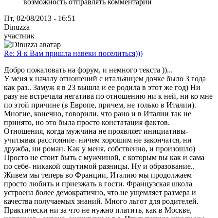
возможность отправлять комментарии
Пт, 02/08/2013 - 16:51
Dinuzza
участник
Re: Я к Вам пришла навеки поселиться)))
Добро пожаловать на форум, и немного текста ))...
У меня к началу отношений с итальянцем дочке было 3 года
как раз.. Замуж я в 23 вышла и ее родила в этот же год) Ни
разу не встречала негатива по отношению ни к ней, ни ко мне
по этой причине (в Европе, причем, не только в Италии).
Многие, конечно, говорили, что рано и в Италии так не
принято, но это была просто констатация фактов.
Отношения, когда мужчина не проявляет инициативы-
учитывая расстояние- ничем хорошим не закончатся, ни
дружба, ни роман. Как у меня, собственно, и произошло)
Просто не стоит быть с мужчиной, с которым вы как и сама
по себе- никакой ощутимой разницы. Ну и образование..
Живем мы теперь во Франции, Италию мы продолжаем
просто любить и приезжать в гости. Французская школа
устроена более демократично, что не ущемляет размера и
качества получаемых знаний. Много льгот для родителей.
Практически ни за что не нужно платить, как в Москве,