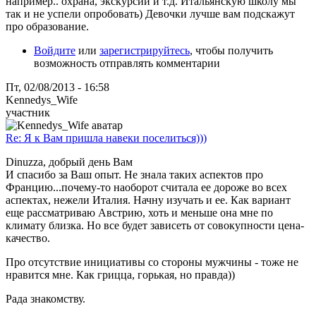
например.. охрана, экскурсии и т.д. Итальянскую школу мы
так и не успели опробовать) Девочки лучше вам подскажут
про образование.
Войдите
или
зарегистрируйтесь
, чтобы получить
возможность отправлять комментарии
Пт, 02/08/2013 - 16:58
Kennedys_Wife
участник
Re: Я к Вам пришла навеки поселиться)))
Dinuzza, добрый день Вам
И спасибо за Ваш опыт. Не знала таких аспектов про
Францию...почему-то наоборот считала ее дороже во всех
аспектах, нежели Италия. Начну изучать и ее. Как вариант
еще рассматриваю Австрию, хоть и меньше она мне по
климату близка. Но все будет зависеть от совокупности цена-
качество.
Про отсутствие инициативы со стороны мужчины - тоже не
нравится мне. Как грицца, горькая, но правда))
Рада знакомству.