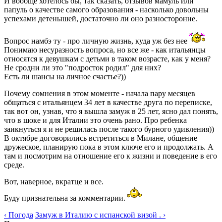
И вообще хотелось бы, так сказать, отзывов мамуль или
папуль о качестве самого образования - насколько довольны
успехами детенышей, достаточно ли оно разносторонне.
Вопрос намбэ ту - про личную жизнь, куда уж без нее
Понимаю несуразность вопроса, но все же - как итальянцы
относятся к девушкам с детьми в таком возрасте, как у меня?
Не сродни ли это "подросток родил" для них?
Есть ли шансы на личное счастье?))
Почему сомнения в этом моменте - начала пару месяцев
общаться с итальянцем 34 лет в качестве друга по переписке,
так вот он, узнав, что я вышла замуж в 25 лет, ясно дал понять,
что в шоке и для Италии это очень рано. Про ребенка
заикнуться я и не решилась после такого бурного удивления))
В октябре договорились встретиться в Милане, общение
дружеское, планирую пока в этом ключе его и продолжать. А
там и посмотрим на отношение его к жизни и поведение в его
среде.
Вот, наверное, вкратце и все.
Буду признательна за комментарии.
‹ Погода
Замуж в Италию с испанской визой . ›