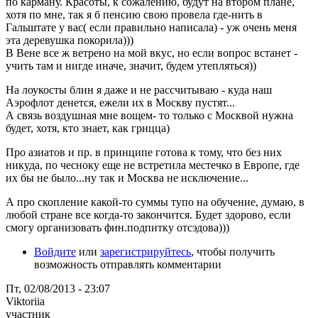
по карману. Красоты, к сожалению, будут на втором плане,
хотя по мне, так я б пенсию свою провела где-нить в
Гальштате у вас( если правильно написала) - уж очень меня
эта деревушка покорила)))
В Вене все ж ветрено на мой вкус, но если вопрос встанет -
учить там и нигде иначе, значит, будем утепляться))
На лоукосты блин я даже и не рассчитываю - куда наш
Аэрофлот денется, ежели их в Москву пустят...
А связь воздушная мне вощем- то только с Москвой нужна
будет, хотя, кто знает, как грицца)
Про азиатов и пр. в принципе готова к тому, что без них
никуда, по чесноку еще не встретила местечко в Европе, где
их бы не было...ну так и Москва не исключение...
А про скопление какой-то суммы тупо на обучение, думаю, в
любой стране все когда-то закончится. Будет здорово, если
смогу организовать фин.подпитку отсэдова)))
Войдите
или
зарегистрируйтесь
, чтобы получить
возможность отправлять комментарии
Пт, 02/08/2013 - 23:07
Viktoriia
участник