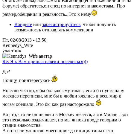
Опять же слова,слова...Вы к Вагабондо(есть такая личность на
форуме) обратитесь,он спец по интернет знакомствам...Про
размер,обещания и реальность...Это к нему
Войдите
или
зарегистрируйтесь
, чтобы получить
возможность отправлять комментарии
Пт, 02/08/2013 - 13:50
Kennedys_Wife
участник
Re: Я к Вам пришла навеки поселиться)))
Да?
Поищу, поинтересуюсь
Но если честно, я бы больше смутилась, если б спустя пару
месяцев переписки, мне бы в любви клялись и весь мир к
ногам обещали. Это бы как раз насторожило
Вот то, что не он первый в Москву несется, а я в Милан - вот
это несколько озадачивает, но мы ж пока вроде говорим о
стадии знакомства.
А вот если уж после моего приезда инициативы с его