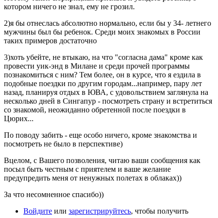
котором ничего не знал, ему не грозил.
2)я бы отнеслась абсолютно нормально, если бы у 34- летнего
мужчины был бы ребенок. Среди моих знакомых в России
таких примеров достаточно
3)хоть убейте, не втыкаю, на что "согласна дама" кроме как
провести уик-энд в Милане и среди прочей программы
познакомиться с ним? Тем более, он в курсе, что я ездила в
подобные поездки по другим городам...например, пару лет
назад, планируя отдых в ЮВА, с удовольствием заглянула на
несколько дней в Сингапур - посмотреть страну и встретиться
со знакомой, неожиданно обретенной после поездки в
Цюрих...
По поводу забить - еще особо ничего, кроме знакомства и
посмотреть не было в перспективе)
Вцелом, с Вашего позволения, читаю ваши сообщения как
посыл быть честным с приятелем и ваше желание
предупредить меня от ненужных полетах в облаках))
За что несомненное спасибо))
Войдите
или
зарегистрируйтесь
, чтобы получить