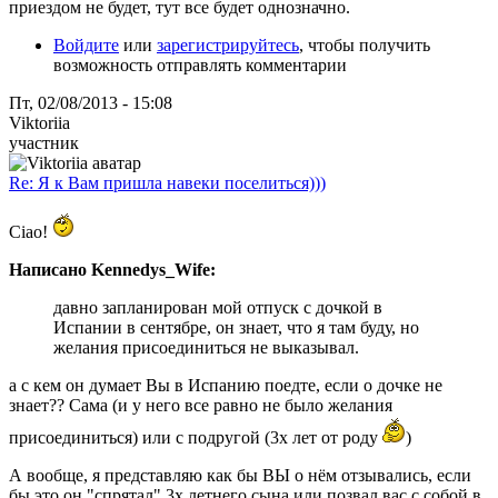
приездом не будет, тут все будет однозначно.
Войдите
или
зарегистрируйтесь
, чтобы получить
возможность отправлять комментарии
Пт, 02/08/2013 - 15:08
Viktoriia
участник
Re: Я к Вам пришла навеки поселиться)))
Ciao!
Написано Kennedys_Wife:
давно запланирован мой отпуск с дочкой в
Испании в сентябре, он знает, что я там буду, но
желания присоединиться не выказывал.
а с кем он думает Вы в Испанию поедте, если о дочке не
знает?? Сама (и у него все равно не было желания
присоединиться) или с подругой (3х лет от роду
)
А вообще, я представляю как бы ВЫ о нём отзывались, если
бы это он "спрятал" 3х летнего сына или позвал вас с собой в