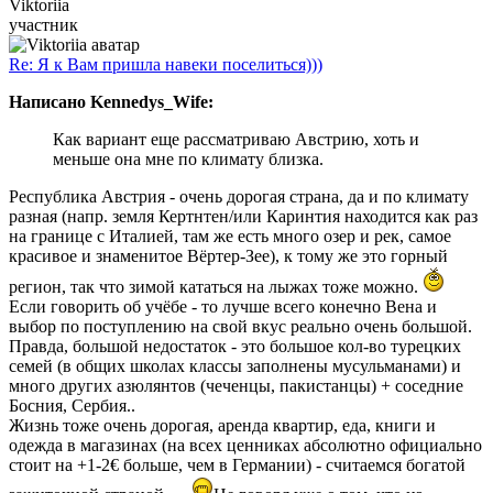
Viktoriia
участник
Re: Я к Вам пришла навеки поселиться)))
Написано Kennedys_Wife:
Как вариант еще рассматриваю Австрию, хоть и
меньше она мне по климату близка.
Республика Австрия - очень дорогая страна, да и по климату
разная (напр. земля Кертнтен/или Каринтия находится как раз
на границе с Италией, там же есть много озер и рек, самое
красивое и знаменитое Вёртер-Зее), к тому же это горный
регион, так что зимой кататься на лыжах тоже можно.
Если говорить об учёбе - то лучше всего конечно Вена и
выбор по поступлению на свой вкус реально очень большой.
Правда, большой недостаток - это большое кол-во турецких
семей (в общих школах классы заполнены мусульманами) и
много других азюлянтов (чеченцы, пакистанцы) + соседниe
Босния, Сербия..
Жизнь тоже очень дорогая, аренда квартир, еда, книги и
одежда в магазинах (на всех ценниках абсолютно официально
стоит на +1-2€ больше, чем в Германии) - считаемся богатой