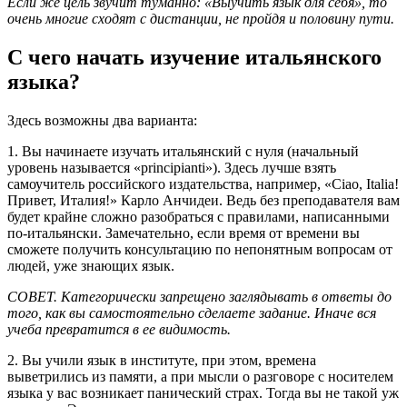
Если же цель звучит туманно: «Выучить язык для себя», то
очень многие сходят с дистанции, не пройдя и половину пути.
С чего начать изучение итальянского
языка?
Здесь возможны два варианта:
1. Вы начинаете изучать итальянский с нуля (начальный
уровень называется «principianti»). Здесь лучше взять
самоучитель российского издательства, например, «Ciao, Italia!
Привет, Италия!» Карло Анчидеи. Ведь без преподавателя вам
будет крайне сложно разобраться с правилами, написанными
по-итальянски. Замечательно, если время от времени вы
сможете получить консультацию по непонятным вопросам от
людей, уже знающих язык.
СОВЕТ. Категорически запрещено заглядывать в ответы до
того, как вы самостоятельно сделаете задание. Иначе вся
учеба превратится в ее видимость.
2. Вы учили язык в институте, при этом, времена
выветрились из памяти, а при мысли о разговоре с носителем
языка у вас возникает панический страх. Тогда вы не такой уж