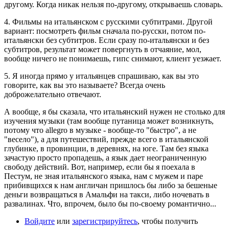
другому. Когда никак нельзя по-другому, открываешь словарь.
4. Фильмы на итальянском с русскими субтитрами. Другой
вариант: посмотреть фильм сначала по-русски, потом по-
итальянски без субтитров. Если сразу по-итальянски и без
субтитров, результат может повергнуть в отчаяние, мол,
вообще ничего не понимаешь, гипс снимают, клиент уезжает.
5. Я иногда прямо у итальянцев спрашиваю, как вы это
говорите, как вы это называете? Всегда очень
доброжелательно отвечают.
А вообще, я бы сказала, что итальянский нужен не столько для
изучения музыки (там вообще путаница может возникнуть,
потому что allegro в музыке - вообще-то "быстро", а не
"весело"), а для путешествий, прежде всего в итальянской
глубинке, в провинции, в деревнях, на юге. Там без языка
зачастую просто пропадешь, а язык дает неограниченную
свободу действий. Вот, например, если бы я поехала в
Пестум, не зная итальянского языка, нам с мужем и паре
прибивщихся к нам англичан пришлось бы либо за бешеные
деньги возвращаться в Амальфи на такси, либо ночевать в
развалинах. Что, впрочем, было бы по-своему романтично...
Войдите
или
зарегистрируйтесь
, чтобы получить