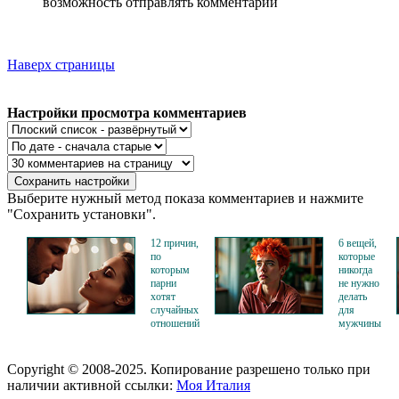
возможность отправлять комментарии
Наверх страницы
Настройки просмотра комментариев
Выберите нужный метод показа комментариев и нажмите
"Сохранить установки".
12 причин,
6 вещей,
по
которые
которым
никогда
парни
не нужно
хотят
делать
случайных
для
отношений
мужчины
Copyright © 2008-2025. Копирование разрешено только при
наличии активной ссылки:
Моя Италия