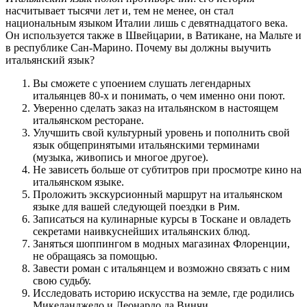
насчитывает тысячи лет и, тем не менее, он стал
национальным языком Италии лишь с девятнадцатого века.
Он используется также в Швейцарии, в Ватикане, на Мальте и
в республике Сан-Марино. Почему вы должны выучить
итальянский язык?
Вы сможете с упоением слушать легендарных
итальянцев 80-х и понимать, о чем именно они поют.
Уверенно сделать заказ на итальянском в настоящем
итальянском ресторане.
Улучшить свой культурный уровень и пополнить свой
язык общепринятыми итальянскими терминами
(музыка, живопись и многое другое).
Не зависеть больше от субтитров при просмотре кино на
итальянском языке.
Проложить экскурсионный маршрут на итальянском
языке для вашей следующей поездки в Рим.
Записаться на кулинарные курсы в Тоскане и овладеть
секретами наивкуснейших итальянских блюд.
Заняться шоппингом в модных магазинах Флоренции,
не обращаясь за помощью.
Завести роман с итальянцем и возможно связать с ним
свою судьбу.
Исследовать историю искусства на земле, где родились
Микеланджело и Леонардо да Винчи.