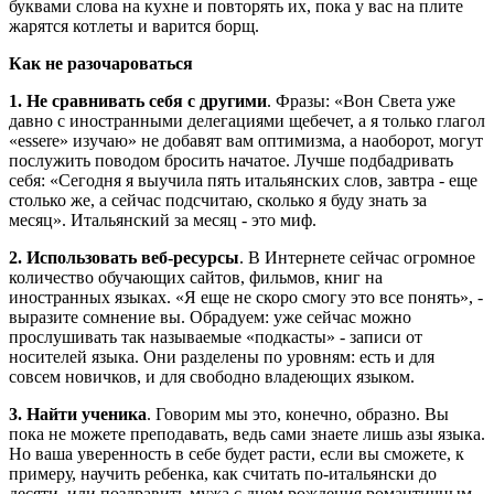
буквами слова на кухне и повторять их, пока у вас на плите
жарятся котлеты и варится борщ.
Как не разочароваться
1. Не сравнивать себя с другими
. Фразы: «Вон Света уже
давно с иностранными делегациями щебечет, а я только глагол
«essere» изучаю» не добавят вам оптимизма, а наоборот, могут
послужить поводом бросить начатое. Лучше подбадривать
себя: «Сегодня я выучила пять итальянских слов, завтра - еще
столько же, а сейчас подсчитаю, сколько я буду знать за
месяц». Итальянский за месяц - это миф.
2. Использовать веб-ресурсы
. В Интернете сейчас огромное
количество обучающих сайтов, фильмов, книг на
иностранных языках. «Я еще не скоро смогу это все понять», -
выразите сомнение вы. Обрадуем: уже сейчас можно
прослушивать так называемые «подкасты» - записи от
носителей языка. Они разделены по уровням: есть и для
совсем новичков, и для свободно владеющих языком.
3. Найти ученика
. Говорим мы это, конечно, образно. Вы
пока не можете преподавать, ведь сами знаете лишь азы языка.
Но ваша уверенность в себе будет расти, если вы сможете, к
примеру, научить ребенка, как считать по-итальянски до
десяти, или поздравить мужа с днем рождения романтичным