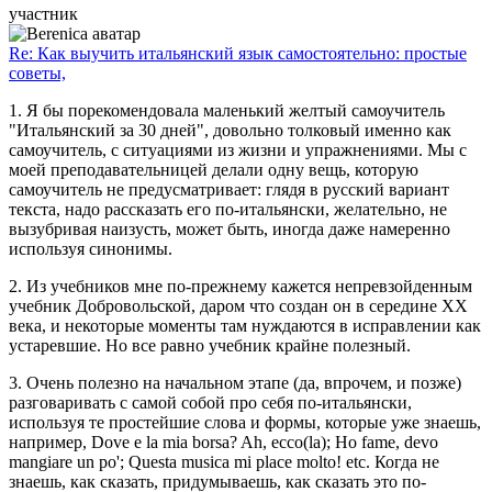
участник
Re: Как выучить итальянский язык самостоятельно: простые
советы,
1. Я бы порекомендовала маленький желтый самоучитель
"Итальянский за 30 дней", довольно толковый именно как
самоучитель, с ситуациями из жизни и упражнениями. Мы с
моей преподавательницей делали одну вещь, которую
самоучитель не предусматривает: глядя в русский вариант
текста, надо рассказать его по-итальянски, желательно, не
вызубривая наизусть, может быть, иногда даже намеренно
используя синонимы.
2. Из учебников мне по-прежнему кажется непревзойденным
учебник Добровольской, даром что создан он в середине ХХ
века, и некоторые моменты там нуждаются в исправлении как
устаревшие. Но все равно учебник крайне полезный.
3. Очень полезно на начальном этапе (да, впрочем, и позже)
разговаривать с самой собой про себя по-итальянски,
используя те простейшие слова и формы, которые уже знаешь,
например, Dove e la mia borsa? Ah, ecco(la); Ho fame, devo
mangiare un po'; Questa musica mi place molto! etc. Когда не
знаешь, как сказать, придумываешь, как сказать это по-