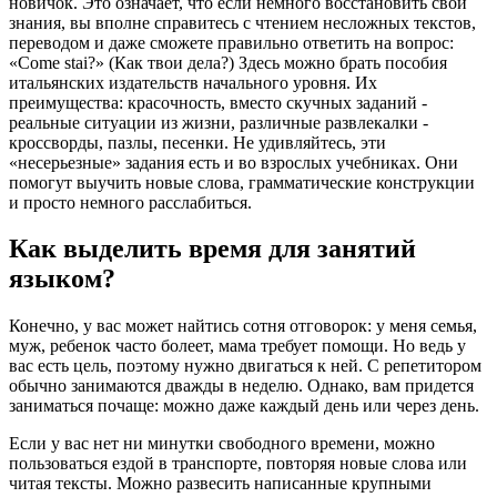
новичок. Это означает, что если немного восстановить свои
знания, вы вполне справитесь с чтением несложных текстов,
переводом и даже сможете правильно ответить на вопрос:
«Come stai?» (Как твои дела?) Здесь можно брать пособия
итальянских издательств начального уровня. Их
преимущества: красочность, вместо скучных заданий -
реальные ситуации из жизни, различные развлекалки -
кроссворды, пазлы, песенки. Не удивляйтесь, эти
«несерьезные» задания есть и во взрослых учебниках. Они
помогут выучить новые слова, грамматические конструкции
и просто немного расслабиться.
Как выделить время для занятий
языком?
Конечно, у вас может найтись сотня отговорок: у меня семья,
муж, ребенок часто болеет, мама требует помощи. Но ведь у
вас есть цель, поэтому нужно двигаться к ней. С репетитором
обычно занимаются дважды в неделю. Однако, вам придется
заниматься почаще: можно даже каждый день или через день.
Если у вас нет ни минутки свободного времени, можно
пользоваться ездой в транспорте, повторяя новые слова или
читая тексты. Можно развесить написанные крупными