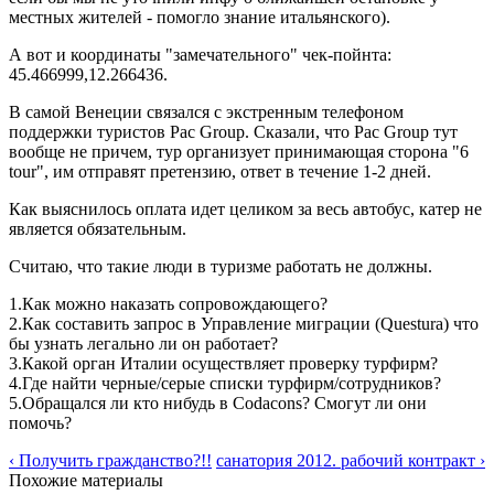
местных жителей - помогло знание итальянского).
А вот и координаты "замечательного" чек-пойнта:
45.466999,12.266436.
В самой Венеции связался с экстренным телефоном
поддержки туристов Pac Group. Сказали, что Pac Group тут
вообще не причем, тур организует принимающая сторона "6
tour", им отправят претензию, ответ в течение 1-2 дней.
Как выяснилось оплата идет целиком за весь автобус, катер не
является обязательным.
Считаю, что такие люди в туризме работать не должны.
1.Как можно наказать сопровождающего?
2.Как составить запрос в Управление миграции (Questura) что
бы узнать легально ли он работает?
3.Какой орган Италии осуществляет проверку турфирм?
4.Где найти черные/серые списки турфирм/сотрудников?
5.Обращался ли кто нибудь в Codacons? Смогут ли они
помочь?
‹ Получить гражданство?!!
санатория 2012. рабочий контракт ›
Похожие материалы