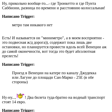
Ну, прикольно вообще-то...- где Тронкетто и где Пунта
Саббиони, разница по времени и расстоянию колоссальная!
Написано Trigger:
метро там никакого нет
Есть! И называется он "миниметро", а в моем восприятии -
это подвесная ж/д дорога)), содержит пока лишь две
остановки, но планируется провести вдоль всей Венеции аж
до самой оконечности, вот тогда это будет абсолютная
прелесть!
Написано Trigger:
Проезд в Венеции на катере по каналу Джудекка
или Лагуне до площади Сан-Марко - 25E (в обе
стороны)
Ну-ну...,
! Два билета туда-братно на водный транспорт
стоят 14 евро.
Написано Trigger: