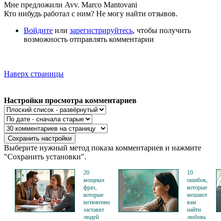
Мне предложили Avv. Marco Mantovani
Кто нибудь работал с ним? Не могу найти отзывов.
Войдите
или
зарегистрируйтесь
, чтобы получить
возможность отправлять комментарии
Наверх страницы
Настройки просмотра комментариев
Выберите нужный метод показа комментариев и нажмите
"Сохранить установки".
20
10
мощных
ошибок,
фраз,
которые
которые
мешают
мгновенно
вам
заставят
найти
людей
любовь