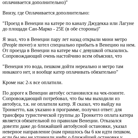
оплачивается дополнительно)"
Внизу, где Оплачивается дополнительно:
"Проезд в Венеции на катере по каналу Джудекка или Лагуне
до площади Сан-Марко - 25E (в обе стороны)"
Я знал, что в Венеции пару лет назад открыли мини метро
(People mover) и хотел специально прибыть в Венецию на нем.
От проезда в Венеции на катере мы с девушкой отказались.
Сопровождающий очень настойчиво всем объяснял, что
"Венеция это вода, пешком дойти нереально и метро там
никакого нет, и вообще катер оплачивать обязательно"
Кроме нас 2-х все оплатили.
По дороге к Венеции автобус остановился на чек-поинте.
Сопровождающий потребовал, что бы мы выходили из
автобуса, т.к. не оплатили катер. Я сказал, что выйду на
Тронкетто, как указано в программе, получил ответ: для
трансфера туристической группы до Тронкетто оплата катера
является обязательной по правилам Венеции. Отказался
довезти даже до ближайшей автобусной остановки, указал
неверное направление (нам пришлось бы 6 км идти пешком,
если бы мы не уточнили инфу о ближайшей остановке у