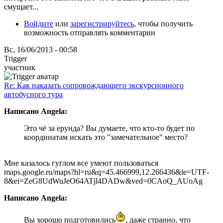
смущает...
Войдите
или
зарегистрируйтесь
, чтобы получить
возможность отправлять комментарии
Вс, 16/06/2013 - 00:58
Trigger
участник
Re: Как наказать сопровождающего экскурсионного
автобусного тура
Написано Angela:
Это чё за ерунда? Вы думаете, что кто-то будет по
координатам искать это "замечательное" место?
Мне казалось гуглом все умеют пользоваться
maps.google.ru/maps?hl=ru&q=45.466999,12.266436&ie=UTF-
8&ei=ZeG8UdWuJeO64ATjl4DADw&ved=0CAoQ_AUoAg
Написано Angela:
Вы хорошо подготовились
, даже странно, что