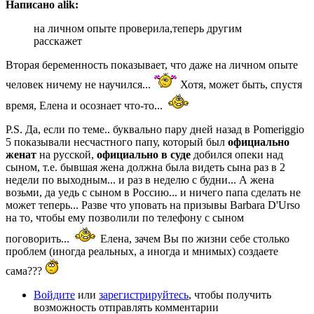
Написано alik:
на личном опыте проверила,теперь другим
расскажет
Вторая беременность показывает, что даже на личном опыте
человек ничему не научился...
Хотя, может быть, спустя
время, Елена и осознает что-то...
P.S. Да, если по теме.. буквально пару дней назад в Pomeriggio
5 показывали несчастного папу, который был
официально
женат
на русской,
официально в суде
добился опеки над
сыном, т.е. бывшая жена должна была видеть сына раз в 2
недели по выходным... и раз в неделю с будни... А жена
возьми, да уедь с сыном в Россию... и ничего папа сделать не
может теперь... Разве что уповать на призывы Barbara D'Urso
на то, чтобы ему позволили по телефону с сыном
поговорить...
Елена, зачем Вы по жизни себе столько
проблем (иногда реальных, а иногда и мнимых) создаете
сама???
Войдите
или
зарегистрируйтесь
, чтобы получить
возможность отправлять комментарии