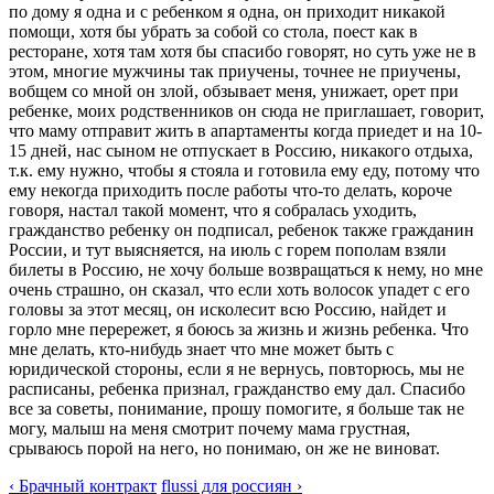
по дому я одна и с ребенком я одна, он приходит никакой
помощи, хотя бы убрать за собой со стола, поест как в
ресторане, хотя там хотя бы спасибо говорят, но суть уже не в
этом, многие мужчины так приучены, точнее не приучены,
вобщем со мной он злой, обзывает меня, унижает, орет при
ребенке, моих родственников он сюда не приглашает, говорит,
что маму отправит жить в апартаменты когда приедет и на 10-
15 дней, нас сыном не отпускает в Россию, никакого отдыха,
т.к. ему нужно, чтобы я стояла и готовила ему еду, потому что
ему некогда приходить после работы что-то делать, короче
говоря, настал такой момент, что я собралась уходить,
гражданство ребенку он подписал, ребенок также гражданин
России, и тут выясняется, на июль с горем пополам взяли
билеты в Россию, не хочу больше возвращаться к нему, но мне
очень страшно, он сказал, что если хоть волосок упадет с его
головы за этот месяц, он исколесит всю Россию, найдет и
горло мне перережет, я боюсь за жизнь и жизнь ребенка. Что
мне делать, кто-нибудь знает что мне может быть с
юридической стороны, если я не вернусь, повторюсь, мы не
расписаны, ребенка признал, гражданство ему дал. Спасибо
все за советы, понимание, прошу помогите, я больше так не
могу, малыш на меня смотрит почему мама грустная,
срываюсь порой на него, но понимаю, он же не виноват.
‹ Брачный контракт
flussi для россиян ›