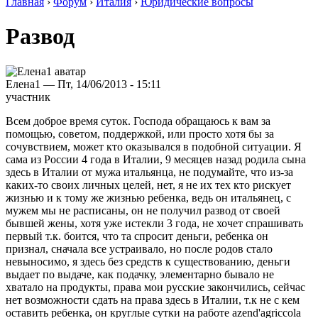
Главная
›
Форум
›
Италия
›
Юридические вопросы
Развод
Елена1 — Пт, 14/06/2013 - 15:11
участник
Всем доброе время суток. Господа обращаюсь к вам за
помощью, советом, поддержкой, или просто хотя бы за
сочувствием, может кто оказывался в подобной ситуации. Я
сама из России 4 года в Италии, 9 месяцев назад родила сына
здесь в Италии от мужа итальянца, не подумайте, что из-за
каких-то своих личных целей, нет, я не их тех кто рискует
жизнью и к тому же жизнью ребенка, ведь он итальянец, с
мужем мы не расписаны, он не получил развод от своей
бывшей жены, хотя уже истекли 3 года, не хочет спрашивать
первый т.к. боится, что та спросит деньги, ребенка он
признал, сначала все устраивало, но после родов стало
невыносимо, я здесь без средств к существованию, деньги
выдает по выдаче, как подачку, элементарно бывало не
хватало на продукты, права мои русские закончились, сейчас
нет возможности сдать на права здесь в Италии, т.к не с кем
оставить ребенка, он круглые сутки на работе azend'agriccola