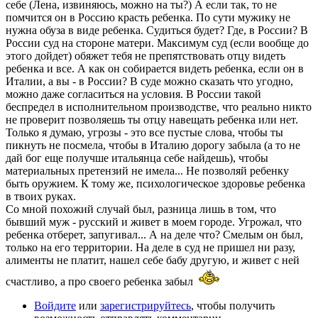
себе (Лена, извиняюсь, можно на ты?) А если так, то не
помчится он в Россию красть ребенка. По сути мужику не
нужна обуза в виде ребенка. Судиться будет? Где, в России? В
России суд на стороне матери. Максимум суд (если вообще до
этого дойдет) обяжет тебя не препятствовать отцу видеть
ребенка и все. А как он собирается видеть ребенка, если он в
Италии, а вы - в России? В суде можно сказать что угодно,
можно даже согласиться на условия. В России такой
беспредел в исполнительном производстве, что реально никто
не проверит позволяешь ты отцу навещать ребенка или нет.
Только я думаю, угрозы - это все пустые слова, чтобы ты
пикнуть не посмела, чтобы в Италию дорогу забыла (а то не
дай бог еще получше итальянца себе найдешь), чтобы
материальных претензий не имела... Не позволяй ребенку
быть оружием. К тому же, психологическое здоровье ребенка
в твоих руках.
Со мной похожий случай был, разница лишь в том, что
бывший муж - русский и живет в моем городе. Угрожал, что
ребенка отберет, запугивал... А на деле что? Смелым он был,
только на его территории. На деле в суд не пришел ни разу,
алименты не платит, нашел себе бабу другую, и живет с ней
счастливо, а про своего ребенка забыл
Войдите
или
зарегистрируйтесь
, чтобы получить