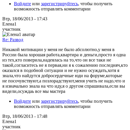
Войдите
или
зарегистрируйтесь
, чтобы получить
возможность отправлять комментарии
Втр, 18/06/2013 - 17:43
Елена1
участник
Re: Развод
Никакой мотивации у меня не было абсолютно,у меня в
России была хорошая работа,квартира и деньги,просто я одна
из тех,кто поверила,надеялась на то,что он все таки не
такой,согласитесь не я первая,ни я к сожалению последняч,кто
оказался в подобной ситуации и не нужно осуждать,хотя я
знала,что найдутся добросердечные юди на форуме,которые
не посочувствуют,а позлорадствуют,меня учить не надо,что и
я изначально знала на что иду,я о другом спрашивала,если вы
видели,осуждаь все мы мастера
Войдите
или
зарегистрируйтесь
, чтобы получить
возможность отправлять комментарии
Втр, 18/06/2013 - 17:48
Елена1
участник