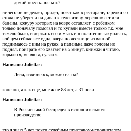
домой поесть-поспать?
ничего он не делает, придет, поест как в ресторане, тарелки со
стола не уберет и на диван к телевизору, черешню ест или
бананы, кожуру которых на ковре оставляет, с ребенком
только поначалу помогал и то купали вместе только т.к. мне
тяжело было, и держать его и мыть и в полотенце закутывать,
вобщем сейчас все одна, вчера по лестнице из ванной
поднимаюсь с ним на руках, а папанька даже головы не
поднял, поиграть его хватает на 5 минут, книжки я читаю,
кормлю я, меняю я, гуляю я.
Написано Juliettas:
Лена, извиняюсь, можно на ты?
конечно, а как еще, мне ж не 88 лет, а 31 пока
Написано Juliettas:
В России такой беспредел в исполнительном
производстве
это я знаю 5 лет почти судебным приставом-исполнителем