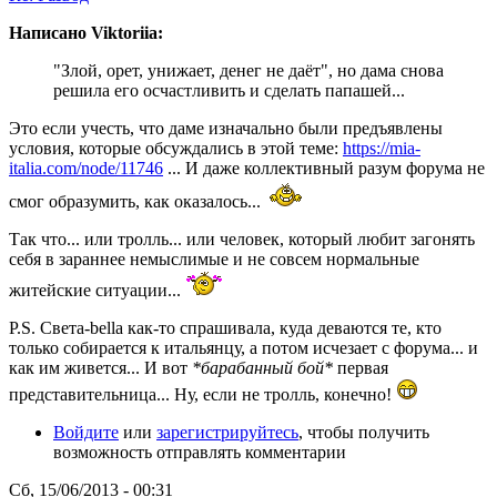
Написано Viktoriia:
"Злой, орет, унижает, денег не даёт", но дама снова
решила его осчастливить и сделать папашей...
Это если учесть, что даме изначально были предъявлены
условия, которые обсуждались в этой теме:
https://mia-
italia.com/node/11746
... И даже коллективный разум форума не
смог образумить, как оказалось...
Так что... или тролль... или человек, который любит загонять
себя в зараннее немыслимые и не совсем нормальные
житейские ситуации...
P.S. Света-bella как-то спрашивала, куда деваются те, кто
только собирается к итальянцу, а потом исчезает с форума... и
как им живется... И вот
*барабанный бой*
первая
представительница... Ну, если не тролль, конечно!
Войдите
или
зарегистрируйтесь
, чтобы получить
возможность отправлять комментарии
Сб, 15/06/2013 - 00:31