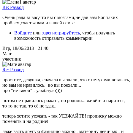
Re: Развод
Очень рада за вас,что вы с мозгами,не дай аам Бог таких
проблем,счастья вам и вашей семье
Войдите
или
зарегистрируйтесь
, чтобы получить
возможность отправлять комментарии
Втр, 18/06/2013 - 21:40
Mare
участник
Re: Развод
простите, девушка, сначала вы знали, что с петухами вставать,
но вам не нравилось.. но вы поехали...
про "не такой" - улыбнуло))))
потом не нравилось рожать, но родили... живёте и паритесь,
то то не так, то сё не эдак..
теперь хотите уезжать - так УЕЗЖАЙТЕ! прописку можно
поменять и на родине!
даже взять другую фамилию можно - материну девичью - и