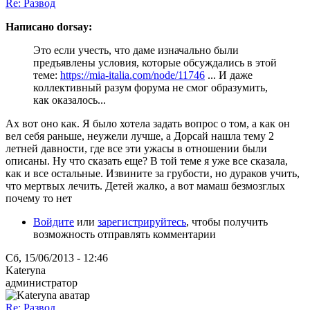
Re: Развод
Написано dorsay:
Это если учесть, что даме изначально были
предъявлены условия, которые обсуждались в этой
теме:
https://mia-italia.com/node/11746
... И даже
коллективный разум форума не смог образумить,
как оказалось...
Ах вот оно как. Я было хотела задать вопрос о том, а как он
вел себя раньше, неужели лучше, а Дорсай нашла тему 2
летней давности, где все эти ужасы в отношении были
описаны. Ну что сказать еще? В той теме я уже все сказала,
как и все остальные. Извините за грубости, но дураков учить,
что мертвых лечить. Детей жалко, а вот мамаш безмозглых
почему то нет
Войдите
или
зарегистрируйтесь
, чтобы получить
возможность отправлять комментарии
Сб, 15/06/2013 - 12:46
Kateryna
администратор
Re: Развод