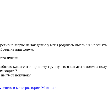
 регионе Марке не так давно у меня родилась мысль "А не занять
абрела на ваш форум.
того нужны.
работаю как агент и привожу группу , то я как агент должна пол
дым ходить?
ть им % от покупок?
учению в консерватории Милана ›