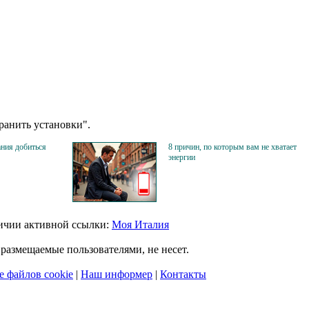
анить установки".
ания добиться
8 причин, по которым вам не хватает
энергии
личии активной ссылки:
Моя Италия
размещаемые пользователями, не несет.
 файлов cookie
|
Наш информер
|
Контакты