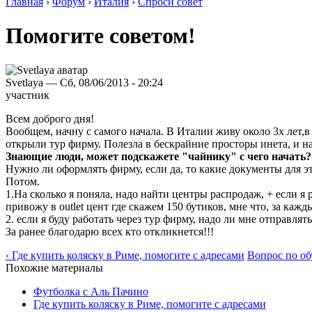
Главная
›
Форум
›
Италия
›
Спроси совет
Помогите советом!
Svetlaya — Сб, 08/06/2013 - 20:24
участник
Всем доброго дня!
Вообщем, начну с самого начала. В Италии живу около 3х лет,в
открыли тур фирму. Полезла в бескрайние просторы инета, и н
Знающие люди, может подскажете "чайнику" с чего начать?
Нужно ли оформлять фирму, если да, то какие документы для э
Потом.
1.На сколько я поняла, надо найти центры распродаж, + если я 
привожу в outlet цент где скажем 150 бутиков, мне что, за каж
2. если я буду работать через тур фирму, надо ли мне отправля
За ранее благодарю всех кто откликнется!!!
‹ Где купить коляску в Риме, помогите с адресами
Вопрос по об
Похожие материалы
Футболка с Аль Пачино
Где купить коляску в Риме, помогите с адресами