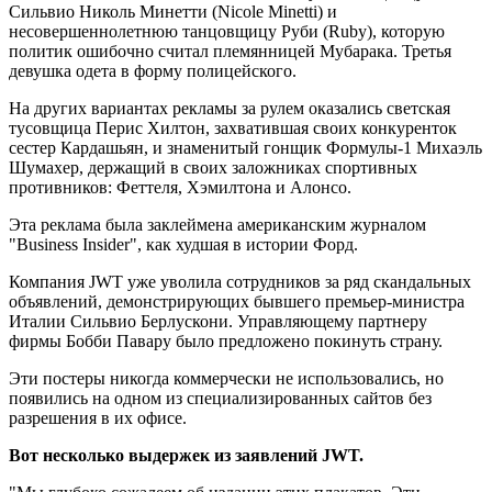
Сильвио Николь Минетти (Nicole Minetti) и
несовершеннолетнюю танцовщицу Руби (Ruby), которую
политик ошибочно считал племянницей Мубарака. Третья
девушка одета в форму полицейского.
На других вариантах рекламы за рулем оказались светская
тусовщица Перис Хилтон, захватившая своих конкуренток
сестер Кардашьян, и знаменитый гонщик Формулы-1 Михаэль
Шумахер, держащий в своих заложниках спортивных
противников: Феттеля, Хэмилтона и Алонсо.
Эта реклама была заклеймена американским журналом
"Business Insider", как худшая в истории Форд.
Компания JWT уже уволила сотрудников за ряд скандальных
объявлений, демонстрирующих бывшего премьер-министра
Италии Сильвио Берлускони. Управляющему партнеру
фирмы Бобби Павару было предложено покинуть страну.
Эти постеры никогда коммерчески не использовались, но
появились на одном из специализированных сайтов без
разрешения в их офисе.
Вот несколько выдержек из заявлений JWT.