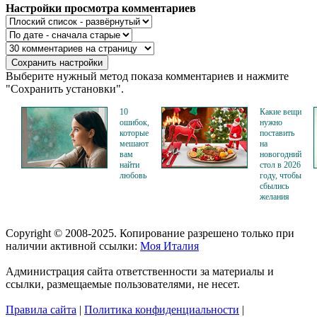
Настройки просмотра комментариев
Выберите нужный метод показа комментариев и нажмите
"Сохранить установки".
10
Какие вещи
ошибок,
нужно
которые
поставить
мешают
на
вам
новогодний
найти
стол в 2026
любовь
году, чтобы
сбылись
желания
Copyright © 2008-2025. Копирование разрешено только при
наличии активной ссылки:
Моя Италия
Администрация сайта ответственности за материалы и
ссылки, размещаемые пользователями, не несет.
Правила сайта
|
Политика конфиденциальности
|