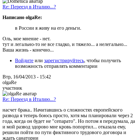
Re: Переезд в Италию...?
Написано olgaRe:
в России я живу на его деньги.
Оль, мое мнение - нет.
тут и легально-то не все гладко, и тяжело... а нелегально...
Ваша жизнь - конечно...
Войдите
или
зарегистрируйтесь
, чтобы получить
возможность отправлять комментарии
Втр, 16/04/2013 - 15:42
olgaRe
участник
Re: Переезд в Италию...?
насчет брака.. Начитавшись о сложностях европейского
развода я теперь боюсь просто, хотя мы планировали через 2
года, когда он будет не "сепарато". Но потом я передумала, да
и мой развод здорово мне кровь попортил... отказала ему,
решили пойти по пути фиктивного трудового договора и
ждать санатории