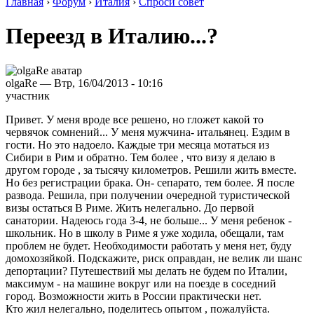
Главная
›
Форум
›
Италия
›
Спроси совет
Переезд в Италию...?
olgaRe — Втр, 16/04/2013 - 10:16
участник
Привет. У меня вроде все решено, но гложет какой то
червячок сомнений... У меня мужчина- итальянец. Ездим в
гости. Но это надоело. Каждые три месяца мотаться из
Сибири в Рим и обратно. Тем более , что визу я делаю в
другом городе , за тысячу километров. Решили жить вместе.
Но без регистрации брака. Он- сепарато, тем более. Я после
развода. Решила, при получении очередной туристической
визы остаться В Риме. Жить нелегально. До первой
санатории. Надеюсь года 3-4, не больше... У меня ребенок -
школьник. Но в школу в Риме я уже ходила, обещали, там
проблем не будет. Необходимости работать у меня нет, буду
домохозяйкой. Подскажите, риск оправдан, не велик ли шанс
депортации? Путешествий мы делать не будем по Италии,
максимум - на машине вокруг или на поезде в соседний
город. Возможности жить в России практически нет.
Кто жил нелегально, поделитесь опытом , пожалуйста.