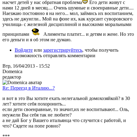
насчет детей у нас обратная проблема
Его дети живут с
нами 12 дней в месяц.... Очень шумные и своенравные дети....
Наезжаю постоянно я на него... мол, займись их воспитанием,
здесь не джунгли.. Мой на фоне их, как курсант суворовского
училища- с железной дисциплиной и высокими моральными
принципами
Алименты платит... и детям и жене. Но это
его деньги и я об этом не думаю.
Войдите
или
зарегистрируйтесь
, чтобы получить
возможность отправлять комментарии
Втр, 16/04/2013 - 15:52
Domenica
редактор
Re: Переезд в Италию...?
и вот в это Вы хотите ехать нелегальной домохозяйкой? в 30
лет? хотите себя похоронить...
если дети своенравные, то значит,их не воспитывают... Оль,
неужели Вы себя так не любите?
а не дай Бог у Вашего итальянца что случится с работой, и
что? Сядете на попе ровно?
***