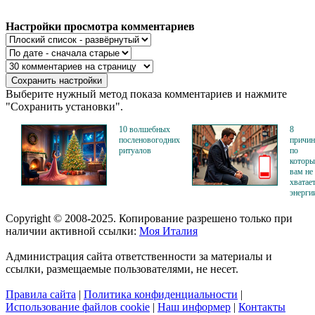
Настройки просмотра комментариев
Выберите нужный метод показа комментариев и нажмите
"Сохранить установки".
10 волшебных
8
посленовогодних
причин
ритуалов
по
котор
вам не
хватае
энерги
Copyright © 2008-2025. Копирование разрешено только при
наличии активной ссылки:
Моя Италия
Администрация сайта ответственности за материалы и
ссылки, размещаемые пользователями, не несет.
Правила сайта
|
Политика конфиденциальности
|
Использование файлов cookie
|
Наш информер
|
Контакты