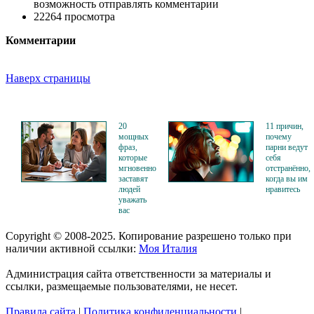
возможность отправлять комментарии
22264 просмотра
Комментарии
Наверх страницы
20
11 причин,
мощных
почему
фраз,
парни ведут
которые
себя
мгновенно
отстранённо,
заставят
когда вы им
людей
нравитесь
уважать
вас
Copyright © 2008-2025. Копирование разрешено только при
наличии активной ссылки:
Моя Италия
Администрация сайта ответственности за материалы и
ссылки, размещаемые пользователями, не несет.
Правила сайта
|
Политика конфиденциальности
|