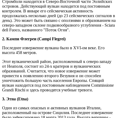
Стромболи находится в Северо-Восточной части Эолийских
островов. Действующий вулкан находится под постоянным
контролем. В январе его сейсмическая активность
продолжалась несколько дней (до 23 сейсмических сигналов в
день). Это может быть связано с оползнями и образованием на
северо-западном склоне подковообразного углубления - Sciara
dell Fuoco, названного "Поток Огня".
2. Кампи Флегреи (Campi Flegrei)
Последнее извержение вулкана было в XVI-ом веке. Его
высота 458 метров.
Этот вулканический район, расположенный к северо-западу
от Неаполя, состоит из 24-х кратеров и вулканических
образований. Считается, что новое извержение может
привести к появлению второго Везувия и он способен
уничтожить большую часть населения Европы. Спящий
вулкан находится под постоянным наблюдением Commissione
Grandi Rischi и здесь проводятся учебные тревоги.
3. Этна (Etna)
Один из самых опасных и активных вулканов Италии,
расположенный на острове Сицилия. Последнее извержение
было зафиксировано 18 марта 2013 года. Высота вершины -