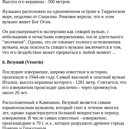
Высота его вершины - 500 метров.
Вулькано расположен на одноименном острове в Тирренском
море, недалеко от Сицилии. Римляне верили, что в этом
вулкане живет Бог Огня.
Он рассматривается экспертами как спящий вулкан, с
небольшими и нечастыми извержениями, после длительного
"молчания". Однако, это не означает полного исчезновения
вулкана, ведь опасность спящего вулкана заключается в том,
что его бездействие может прерваться в любой момент ...
6. Везувий (Vesuvio)
Последнее извержение, широко известное в истории,
произошло в 1944-ом году. Самый высокий и опасный вулкан
Италии, высота вершины которого - 1281 метр. Считается, что
его извержения происходят циклично - через промежуток
около 20 лет.
Расположенный в Кампании, Везувий является самым
взрывоопасным вулканом, который спит в течение многих
лет, однако характеризуется большой мощностью в период
извержения. В числе самых известных - извержение,
произошедшее в 79 г. н.э., которое разрушило древние города
Помпеи и Геркуланум.