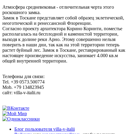
Атмосфера средневековья - отличительная черта этого
роскошного замка.
Замок в Тоскане представляет собой образец эклетической,
неоготической и ренессансной Флоренции.
Согласно проекту архитектора Корино Коринти, поместье
располагалась на бесплодной и каменистой территории,
выходя к долине реки Арно. Этому совершенно нельзя
поверить в наши дни, так как на этой территории теперь
растет буйный лес. Замок в Тоскане, реставрированный как
настоящее произведение искусства, занимает 4.000 кв.м
общей внутренней территории.
Телефоны для связи:
Tel. +39 0573.500774
Mob. +79 134823945
сайт: villa-v-italii.ru
Блог пользователя villa-v-italii