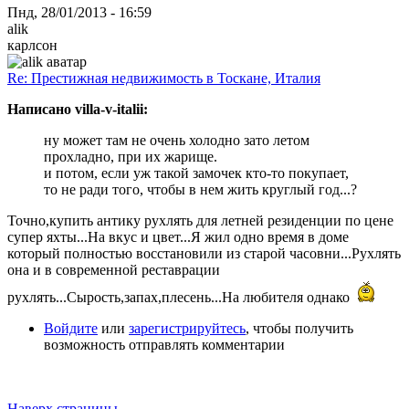
Пнд, 28/01/2013 - 16:59
alik
карлсон
Re: Престижная недвижимость в Тоскане, Италия
Написано villa-v-italii:
ну может там не очень холодно зато летом
прохладно, при их жарище.
и потом, если уж такой замочек кто-то покупает,
то не ради того, чтобы в нем жить круглый год...?
Точно,купить антику рухлять для летней резиденции по цене
супер яхты...На вкус и цвет...Я жил одно время в доме
который полностью восстановили из старой часовни...Рухлять
она и в современной реставрации
рухлять...Сырость,запах,плесень...На любителя однако
Войдите
или
зарегистрируйтесь
, чтобы получить
возможность отправлять комментарии
Наверх страницы