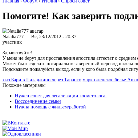
Главная
›
Форум
›
Италия
›
Спроси совет
Помогите! Как заверить подл
Natalia777 — Вс, 23/12/2012 - 20:37
участник
Здравствуйте!
У меня не берут для проставления апостиля аттестат о среднем
Может быть сделать нотариально заверенный перевод школьного
Подскажите пожалуйста выход, если у кого была подобная ситу
‹ из Бари в Паладжино через Таранто
марка женское белье Amarc
Похожие материалы
Нужен совет для легализвции косметолога.
Воссоединение семьи
Нужна помощь с жильем/работой