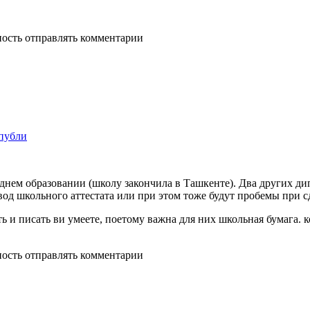
ность отправлять комментарии
спубли
реднем образовании (школу закончила в Ташкенте). Два других д
од школьного аттестата или при этом тоже будут пробемы при c
ть и писать ви умеете, поетому важна для них школьная бумага. к
ность отправлять комментарии