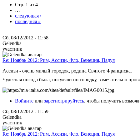
Стр. 1 из 4
…
следующая ›
последняя »
Сб, 08/12/2012 - 11:58
Gelendka
участник
Re: Ноябрь 2012: Рим, Ассизи, Фло, Венеция, Падуя
Ассизи - очень милый городок, родина Святого Франциска.
Чудесная погода была, погуляли по городку, замечательно пров
Войдите
или
зарегистрируйтесь
, чтобы получить возмож
Сб, 08/12/2012 - 11:59
Gelendka
участник
Re: Ноябрь 2012: Рим, Ассизи, Фло, Венеция, Падуя