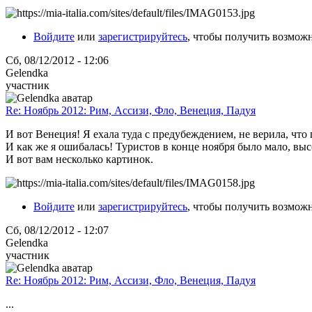
Войдите
или
зарегистрируйтесь
, чтобы получить возмож
Сб, 08/12/2012 - 12:06
Gelendka
участник
Re: Ноябрь 2012: Рим, Ассизи, Фло, Венеция, Падуя
И вот Венеция! Я ехала туда с предубеждением, не верила, что
И как же я ошибалась! Туристов в конце ноября было мало, вы
И вот вам несколько картинок.
Войдите
или
зарегистрируйтесь
, чтобы получить возмож
Сб, 08/12/2012 - 12:07
Gelendka
участник
Re: Ноябрь 2012: Рим, Ассизи, Фло, Венеция, Падуя
...