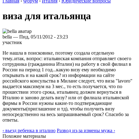
Главная
›
Форум
›
Италия
›
Юридические вопросы
виза для итальянца
bella — Пнд, 05/11/2012 - 23:23
участник
Не нашла в поисковике, поэтому создала отдельную
тему..итак, вопрос: итальянская компания отправляет своего
сотрудника (гражданина Италии) на работу в свой филиал в
России на период 1 год...какую визу ему необходимо
открывать и на какой срок? из информации на сайте
российского консульства в Милане следует, что виза "lavoro"
выдается максимум на 3 мес., то есть получается, что по
прошествии этого срока, итальянец должен вернуться в
Италию и заново делать визу? или от филиала итальянской
фирмы в России нужны какие-то подтверждающие
документы(приглашение и тд), чтобы получить визу
непосредственно на весь запрашиваемый срок? Спасибо за
ответы.
‹ вьезд ребенка в италию
Развод из-за измены мужа ›
Похожие материалы