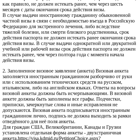
как правило, не должен истекать ранее, чем через шесть
месяцев с даты окончания срока действия визы.
В случае выдачи иностранному гражданину обыкновенной
частной визы в связи с необходимостью въезда в Российскую
Федерацию для экстренного лечения, либо вследствие
тяжелой болезни, или смерти близкого родственника, срок
действия паспорта не должен истекать ранее окончания срока
действия визы. В случае выдачи однократной или двукратной
учебной или рабочей визы срок действия паспорта не должен
истекать ранее, чем через полтора года с момента начала
действия визы.
2. Заполненное визовое заявление (анкета) Визовая анкета
заполняется иностранным гражданином разборчиво от руки
или с использованием технических средств на русском,
итальянском, либо на английском языках. Oтветы на вопросы
визовой анкеты должны быть исчерпывающими. В визовой
анкете должны быть заполнены все графы. Подчистки,
приписки, зачеркнутые слова и иные исправления не
допускаются. Визовая анкета подписывается иностранным
гражданином лично, подпись не должна выходить за рамки
отведённого для неё поля анкеты.
Для граждан США, Великобритании, Канады и Грузии
установлена отдельная форма анкеты - двухстраничная
анкета.https://visa.kdmid.ru/PetitionChoice.aspx?