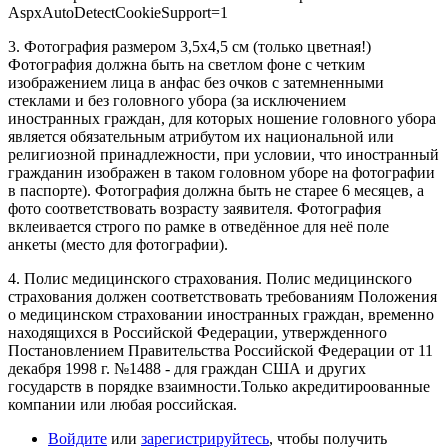
AspxAutoDetectCookieSupport=1
3. Фотография размером 3,5х4,5 см (только цветная!)
Фотография должна быть на светлом фоне с четким
изображением лица в анфас без очков с затемненными
стеклами и без головного убора (за исключением
иностранных граждан, для которых ношение головного убора
является обязательным атрибутом их национальной или
религиозной принадлежности, при условии, что иностранный
гражданин изображен в таком головном уборе на фотографии
в паспорте). Фотография должна быть не старее 6 месяцев, а
фото соответствовать возрасту заявителя. Фотография
вклеивается строго по рамке в отведённое для неё поле
анкеты (место для фотографии).
4. Полис медицинского страхования. Полис медицинского
страхования должен соответствовать требованиям Положения
о медицинском страховании иностранных граждан, временно
находящихся в Российской Федерации, утвержденного
Постановлением Правительства Российской Федерации от 11
декабря 1998 г. №1488 - для граждан США и других
государств в порядке взаимности.Только акредитироованные
компании или любая российская.
Войдите
или
зарегистрируйтесь
, чтобы получить