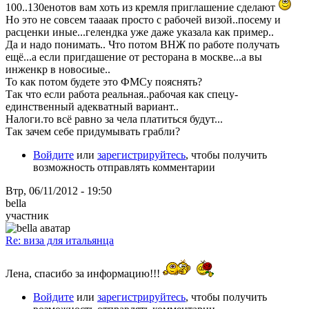
100..130енотов вам хоть из кремля приглашение сделают
Но это не совсем таааак просто с рабочей визой..посему и
расценки иные...гелендка уже даже указала как пример..
Да и надо понимать.. Что потом ВНЖ по работе получать
ещё...а если пригдашение от ресторана в москве...а вы
инженкр в новосиые..
То как потом будете это ФМСу пояснять?
Так что если работа реальная..рабочая как спецу-
единственный адекватный вариант..
Налоги.то всё равно за чела платиться будут...
Так зачем себе придумывать грабли?
Войдите
или
зарегистрируйтесь
, чтобы получить
возможность отправлять комментарии
Втр, 06/11/2012 - 19:50
bella
участник
Re: виза для итальянца
Лена, спасибо за информацию!!!
Войдите
или
зарегистрируйтесь
, чтобы получить