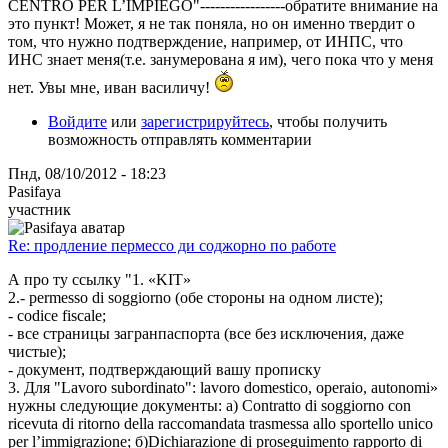
CENTRO PER L’IMPIEGO"-----------------обратите внимание на
это пункт! Может, я не так поняла, но он именно твердит о
том, что нужно подтверждение, например, от ИНПС, что
ИНС знает меня(т.е. занумерована я им), чего пока что у меня
нет. Увы мне, иван василичу!
Войдите
или
зарегистрируйтесь
, чтобы получить
возможность отправлять комментарии
Пнд, 08/10/2012 - 18:23
Pasifaya
участник
Re: продление пермессо ди соджорно по работе
А про ту ссылку "1. «KIT»
2.- permesso di soggiorno (обе стороны на одном листе);
- codice fiscale;
- все страницы загранпаспорта (все без исключения, даже
чистые);
- документ, подтверждающий вашу прописку
3. Для "Lavoro subordinato": lavoro domestico, operaio, autonomi»
нужны следующие документы: а) Contratto di soggiorno con
ricevuta di ritorno della raccomandata trasmessa allo sportello unico
per l’immigrazione; б)Dichiarazione di proseguimento rapporto di