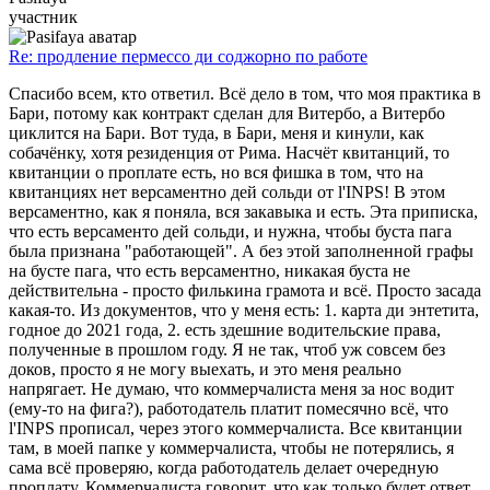
участник
Re: продление пермессо ди соджорно по работе
Спасибо всем, кто ответил. Всё дело в том, что моя практика в
Бари, потому как контракт сделан для Витербо, а Витербо
циклится на Бари. Вот туда, в Бари, меня и кинули, как
собачёнку, хотя резиденция от Рима. Насчёт квитанций, то
квитанции о проплате есть, но вся фишка в том, что на
квитанциях нет версаментно дей сольди от l'INPS! В этом
версаментно, как я поняла, вся закавыка и есть. Эта приписка,
что есть версаменто дей сольди, и нужна, чтобы буста пага
была признана "работающей". А без этой заполненной графы
на бусте пага, что есть версаментно, никакая буста не
действительна - просто филькина грамота и всё. Просто засада
какая-то. Из документов, что у меня есть: 1. карта ди энтетита,
годное до 2021 года, 2. есть здешние водительские права,
полученные в прошлом году. Я не так, чтоб уж совсем без
доков, просто я не могу выехать, и это меня реально
напрягает. Не думаю, что коммерчалиста меня за нос водит
(ему-то на фига?), работодатель платит помесячно всё, что
l'INPS прописал, через этого коммерчалиста. Все квитанции
там, в моей папке у коммерчалиста, чтобы не потерялись, я
сама всё проверяю, когда работодатель делает очередную
проплату. Коммерчалиста говорит, что как только будет ответ