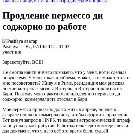
Главная
›
Форум
›
Италия
›
Юридические вопросы
Продление пермессо ди
соджорно по работе
Pasifaya — Вс, 07/10/2012 - 01:03
участник
Здравствуйте, ВСЕ!
Не смогла найти ничего похожего, что у меня, вот и сделала
новую тему. У меня такая проблема, может, кто сможет что-то
мне посоветовать? Живу я в Риме, резиденция моя римская,
но мой контракт связан с Витербо, а Витербо циклится на
Бари. Поэтому мою практику по продлению пермессо ди
соджорно, коммерчалиста отослал в Бари.
Моё пермессо приказало долго жить в апреле, но ещё в
феврале пошли к коммерчалисту, чтобы оформить продление.
Тот кинул запрос в l'INPS, те выдали астрономический штраф
за не уплату контрибутов. Работодатель через коммерчалиста
дал документ, что у него всё это время были судьёй