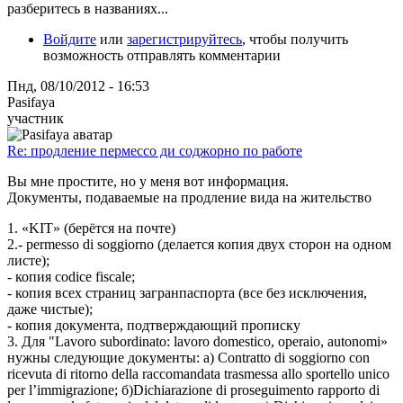
разберитесь в названиях...
Войдите
или
зарегистрируйтесь
, чтобы получить
возможность отправлять комментарии
Пнд, 08/10/2012 - 16:53
Pasifaya
участник
Re: продление пермессо ди соджорно по работе
Вы мне простите, но у меня вот информация.
Документы, подаваемые на продление вида на жительство
1. «KIT» (берётся на почте)
2.- permesso di soggiorno (делается копия двух сторон на одном
листе);
- копия codice fiscale;
- копия всех страниц загранпаспорта (все без исключения,
даже чистые);
- копия документа, подтверждающий прописку
3. Для "Lavoro subordinato: lavoro domestico, operaio, autonomi»
нужны следующие документы: а) Contratto di soggiorno con
ricevuta di ritorno della raccomandata trasmessa allo sportello unico
per l’immigrazione; б)Dichiarazione di proseguimento rapporto di