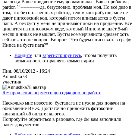
налоги,а Ваше продление ему до лампочки...Ваша проблема[
pardon ]"-------------да, безусловно, проблема моя. Но всё дело в
том, что без оплаченных работодателем контрибутов, мне не
дают инпсовский код, который потом вписывается в бусты
паги. А без буст у меня не принимают доки на продление. Всё
циклится на инпсовском коде, который Инпс мне шлёт 5-ый
месяц и никак не вышлет. Бусты коммерчалиста сделает хоть
сейчас - это не вопрос. Вопрос: "Что будем вписывать в графу
Инпса на бусте пага?"
Войдите
или
зарегистрируйтесь
, чтобы получить
возможность отправлять комментарии
Пнд, 08/10/2012 - 16:24
Annushka78
участник
Re: продление пермессо ди соджорно по работе
Насколько мне известно, бустапага не нужна для подачи на
обновление ВНЖ. Достаточно приложить фотокопии
квитанций об оплате налогов.
Попробуйте обратиться в patronato, где бы вам заполнили
пакет документов.
Войдите
или
зарегистрируйтесь
, чтобы получить