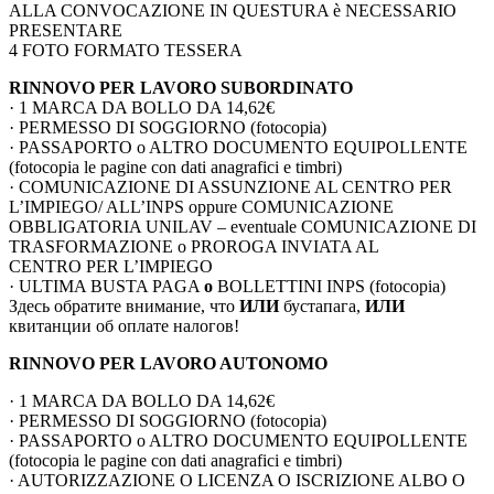
ALLA CONVOCAZIONE IN QUESTURA è NECESSARIO
PRESENTARE
4 FOTO FORMATO TESSERA
RINNOVO PER LAVORO SUBORDINATO
· 1 MARCA DA BOLLO DA 14,62€
· PERMESSO DI SOGGIORNO (fotocopia)
· PASSAPORTO o ALTRO DOCUMENTO EQUIPOLLENTE
(fotocopia le pagine con dati anagrafici e timbri)
· COMUNICAZIONE DI ASSUNZIONE AL CENTRO PER
L’IMPIEGO/ ALL’INPS oppure COMUNICAZIONE
OBBLIGATORIA UNILAV – eventuale COMUNICAZIONE DI
TRASFORMAZIONE o PROROGA INVIATA AL
CENTRO PER L’IMPIEGO
· ULTIMA BUSTA PAGA
o
BOLLETTINI INPS (fotocopia)
Здесь обратите внимание, что
ИЛИ
бустапага,
ИЛИ
квитанции об оплате налогов!
RINNOVO PER LAVORO AUTONOMO
· 1 MARCA DA BOLLO DA 14,62€
· PERMESSO DI SOGGIORNO (fotocopia)
· PASSAPORTO o ALTRO DOCUMENTO EQUIPOLLENTE
(fotocopia le pagine con dati anagrafici e timbri)
· AUTORIZZAZIONE O LICENZA O ISCRIZIONE ALBO O