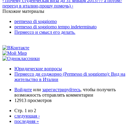
‹ Почему студенческая виза до 31 января 2013??? а потом?
переезд в италию,прошу помочь) ›
Похожие материалы
permesso di soggiorno
permesso di soggiorno tempo indeterminato
Пермессо и смысл его делать.
Юридические вопросы
Пермессо ди соджорно (Permesso di soggiorno): Вид на
жительство в Италии
Войдите
или
зарегистрируйтесь
, чтобы получить
возможность отправлять комментарии
12913 просмотров
Стр. 1 из 2
следующая ›
последняя »