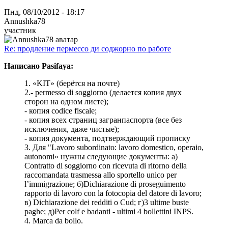
Пнд, 08/10/2012 - 18:17
Annushka78
участник
Re: продление пермессо ди соджорно по работе
Написано Pasifaya:
1. «KIT» (берётся на почте)
2.- permesso di soggiorno (делается копия двух
сторон на одном листе);
- копия codice fiscale;
- копия всех страниц загранпаспорта (все без
исключения, даже чистые);
- копия документа, подтверждающий прописку
3. Для "Lavoro subordinato: lavoro domestico, operaio,
autonomi» нужны следующие документы: а)
Contratto di soggiorno con ricevuta di ritorno della
raccomandata trasmessa allo sportello unico per
l’immigrazione; б)Dichiarazione di proseguimento
rapporto di lavoro con la fotocopia del datore di lavoro;
в) Dichiarazione dei redditi o Cud; г)3 ultime buste
paghe; д)Per colf e badanti - ultimi 4 bollettini INPS.
4. Marca da bollo.