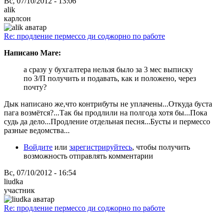
Вс, 07/10/2012 - 13:06
alik
карлсон
Re: продление пермессо ди соджорно по работе
Написано Mare:
а сразу у бухгалтера нельзя было за 3 мес выписку
по З/П получить и подавать, как и положено, через
почту?
Дык написано же,что контрибуты не уплачены...Откуда буста
пага возмётся?...Так бы продлили на полгода хотя бы...Пока
судь да дело...Продление отдельная песня...Бусты и пермессо
разные ведомства...
Войдите
или
зарегистрируйтесь
, чтобы получить
возможность отправлять комментарии
Вс, 07/10/2012 - 16:54
liudka
участник
Re: продление пермессо ди соджорно по работе