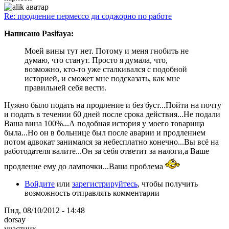
Re: продление пермессо ди соджорно по работе
Написано Pasifaya:
Моей вины тут нет. Потому и меня гнобить не
думаю, что станут. Просто я думала, что,
возможно, кто-то уже сталкивался с подобной
историей, и сможет мне подсказать, как мне
правильней себя вести.
Нужно было подать на продление и без буст...Пойти на почту
и подать в течении 60 дней после срока действия...Не подали
Ваша вина 100%...А подобная история у моего товарища
была...Но он в больнице был после аварии и продлением
потом адвокат занимался за небесплатно конечно...Вы всё на
работодателя валите...Он за себя ответит за налоги,а Ваше
продление ему до лампочки...Ваша проблема
Войдите
или
зарегистрируйтесь
, чтобы получить
возможность отправлять комментарии
Пнд, 08/10/2012 - 14:48
dorsay
участник