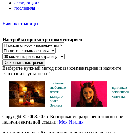
следующая ›
последняя »
Наверх страницы
Настройки просмотра комментариев
Выберите нужный метод показа комментариев и нажмите
"Сохранить установки".
Любимые
15
любовные
признаков
жесты
токсичного
каждого
человека
знака
Зодиака
Copyright © 2008-2025. Копирование разрешено только при
наличии активной ссылки:
Моя Италия
Администрация сайта ответственности за материалы и