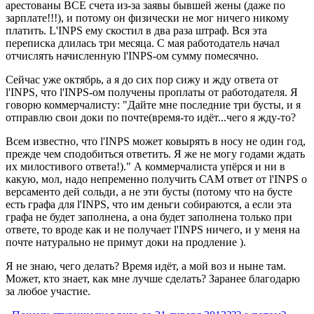
арестованы ВСЕ счета из-за заявы бывшей жены (даже по
зарплате!!!), и потому он физически не мог ничего никому
платить. L'INPS ему скостил в два раза штраф. Вся эта
переписка длилась три месяца. С мая работодатель начал
отчислять начисленную l'INPS-ом сумму помесячно.
Сейчас уже октябрь, а я до сих пор сижу и жду ответа от
l'INPS, что l'INPS-ом получены проплаты от работодателя. Я
говорю коммерчалисту: "Дайте мне последние три бусты, и я
отправлю свои доки по почте(время-то идёт...чего я жду-то?
Всем известно, что l'INPS может ковырять в носу не один год,
прежде чем сподобиться ответить. Я же не могу годами ждать
их милостивого ответа!)." А коммерчалиста упёрся и ни в
какую, мол, надо непременно получить САМ ответ от l'INPS о
версаменто дей сольди, а не эти бусты (потому что на бусте
есть графа для l'INPS, что им деньги собираются, а если эта
графа не будет заполнена, а она будет заполнена только при
ответе, то вроде как и не получает l'INPS ничего, и у меня на
почте натурально не примут доки на продление ).
Я не знаю, чего делать? Время идёт, а мой воз и ныне там.
Может, кто знает, как мне лучше сделать? Заранее благодарю
за любое участие.