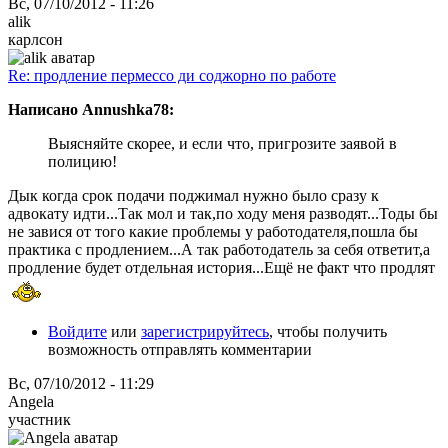
Вс, 07/10/2012 - 11:26
alik
карлсон
Re: продление пермессо ди соджорно по работе
Написано Annushka78:
Выясняйте скорее, и если что, пригрозите заявой в
полицию!
Дык когда срок подачи поджимал нужно было сразу к
адвокату идти...Так мол и так,по ходу меня разводят...Тоды бы
не завися от того какие проблемы у работодателя,пошла бы
практика с продлением...А так работодатель за себя ответит,а
продление будет отдельная история...Ещё не факт что продлят
Войдите
или
зарегистрируйтесь
, чтобы получить
возможность отправлять комментарии
Вс, 07/10/2012 - 11:29
Angela
участник