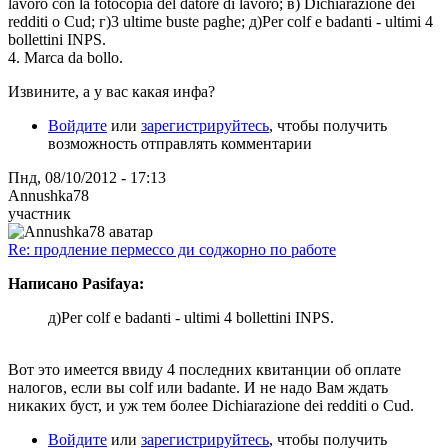
lavoro con la fotocopia del datore di lavoro; в) Dichiarazione dei
redditi o Cud; г)3 ultime buste paghe; д)Per colf e badanti - ultimi 4
bollettini INPS.
4. Marca da bollo.
Извините, а у вас какая инфа?
Войдите
или
зарегистрируйтесь
, чтобы получить
возможность отправлять комментарии
Пнд, 08/10/2012 - 17:13
Annushka78
участник
Re: продление пермессо ди соджорно по работе
Написано Pasifaya:
д)Per colf e badanti - ultimi 4 bollettini INPS.
Вот это имеется ввиду 4 последних квитанции об оплате
налогов, если вы colf или badantе. И не надо Вам ждать
никаких буст, и уж тем более Dichiarazione dei redditi o Cud.
Войдите
или
зарегистрируйтесь
, чтобы получить