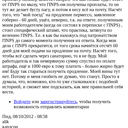
от l'INPS по мылу, что l'INPS-ом получены проплаты, то он
тут же делает бусту пагу, и потом я несу всё на почту. Насчёт
того, что "мой поезд" на продление пермессо, заявленное
гоберно - 60 дней, ушёл, неверно, т.к. на ответе, полученным
моим работодателем (когда он состоял в переписке с l'INPS) ,
стоит специфический штамп, что практика, затянута по
велению l'INPS. Т.е. я как бы нахожусь под патронатством
l'INPS до самого момента получения их ответа. Когда мои
дела с l'INPS прекратятся, от того срока начнётся отсчёт 60
дней для моей подачи на продление на почту. Насчёт того,
чтобы всё сделать через санаторию, то я не буду. Мой
работодатель и так немерянную сумму спустил по оплате
штрафа, ещё и 1000 евро к тому платить - больно жирно будет
им! Буду так стараться получить продление. Моей вины тут
нет. Потому и меня гнобить не думаю, что станут. Просто я
думала, что, возможно, кто-то уже сталкивался с подобной
историей, и сможет мне подсказать, как мне правильней себя
вести.
Войдите
или
зарегистрируйтесь
, чтобы получить
возможность отправлять комментарии
Пнд, 08/10/2012 - 08:58
alik
карлсон