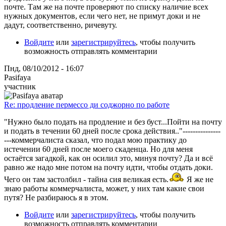
почте. Там же на почте проверяют по списку наличие всех
нужных документов, если чего нет, не примут доки и не
дадут, соответственно, ричевуту.
Войдите
или
зарегистрируйтесь
, чтобы получить
возможность отправлять комментарии
Пнд, 08/10/2012 - 16:07
Pasifaya
участник
Re: продление пермессо ди соджорно по работе
"Нужно было подать на продление и без буст...Пойти на почту
и подать в течении 60 дней после срока действия.."---------------
---коммерчалиста сказал, что подал мою практику до
истечении 60 дней после моего скаденца. Но для меня
остаётся загадкой, как он осилил это, минуя почту? Да и всё
равно же надо мне потом на почту идти, чтобы отдать доки.
Чего он там застолбил - тайна сия великая есть.
Я же не
знаю работы коммерчалиста, может, у них там какие свои
путя? Не разбираюсь я в этом.
Войдите
или
зарегистрируйтесь
, чтобы получить
возможность отправлять комментарии