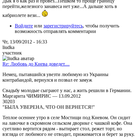
Дык я б как раз и провёз...Пешком то проще границу
перейти,железного занавеса нет уже...А дальше хоть в
кабриолете вези...
Войдите
или
зарегистрируйтесь
, чтобы получить
возможность отправлять комментарии
Чт, 13/09/2012 - 16:33
liudka
участник
Re: Любовь до Киева доведет....
Немец, пытавшийся увезти любимую из Украины
контрабандой, вернулся и позвал ее замуж
Свадьбу молодые сыграют у нас, а жить решили в Германии.
Маргарита ЧИМИРИС — 13.09.2012
30203
"БЫЛА УВЕРЕНА, ЧТО ОН ВЕРНЕТСЯ!"
Теплое осеннее утро в селе Мостищи под Киевом. Он сидит
на лавочке в скромном сельском дворике с чашкой кофе. Она
суетливо вертится рядом - вытирает стол, режет торт, но
взгляда от любимого не отводит, прижимается и берет за руку.