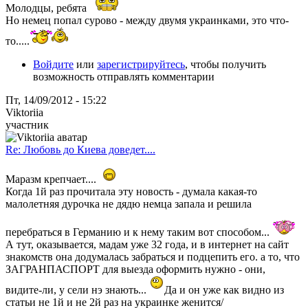
Молодцы, ребята
Но немец попал сурово - между двумя украинками, это что-
то.....
Войдите
или
зарегистрируйтесь
, чтобы получить
возможность отправлять комментарии
Пт, 14/09/2012 - 15:22
Viktoriia
участник
Re: Любовь до Киева доведет....
Мaразм крепчает....
Когда 1й раз прочитала эту новость - думала какая-то
малолетняя дурочка не дядю немца запала и решила
перебраться в Германию и к нему таким вот способом...
А тут, оказывается, мадам уже 32 года, и в интернет на сайт
знакомств она додумалась забраться и подцепить его. а то, что
ЗАГРАНПАСПОРТ для выезда оформить нужно - они,
видите-ли, у сели нэ знають...
Да и он уже как видно из
статьи не 1й и не 2й раз на украинке женится/