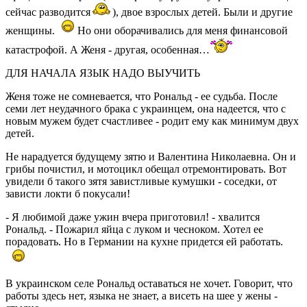
сейчас разводится
), двое взрослых детей. Были и другие
женщины.
Но они оборачивались для меня финансовой
катастрофой. А Женя - другая, особенная…
ДЛЯ НАЧАЛА ЯЗЫК НАДО ВЫУЧИТЬ
Женя тоже не сомневается, что Рональд - ее судьба. После
семи лет неудачного брака с украинцем, она надеется, что с
новым мужем будет счастливее - родит ему как минимум двух
детей.
Не нарадуется будущему зятю и Валентина Николаевна. Он и
грибы почистил, и мотоцикл обещал отремонтировать. Вот
увидели б такого зятя завистливые кумушки - соседки, от
зависти локти б покусали!
- Я любимой даже ужин вчера приготовил! - хвалится
Рональд. - Пожарил яйца с луком и чесноком. Хотел ее
порадовать. Но в Германии на кухне придется ей работать.
В украинском селе Рональд оставаться не хочет. Говорит, что
работы здесь нет, языка не знает, а висеть на шее у жены -