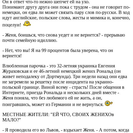
Он в ответ что-то нежно шепчет ей на ухо.
Понимают другу друга они пока с трудом - она не говорит по-
немецки, он едва ли может связать пару слов по-русски. В ход
идут английские, польские слова, жесты и мимика и, конечно,
поцелуи!
- Женя, боишься, что снова уедет и не вернется? - прерываю
почти семейную идиллию.
- Нет, что вы! Я на 99 процентов была уверена, что он
вернется!
Влюбленная парочка - это 32-летняя украинка Евгения
Жураховская и ее 46-летний немецкий жених Рональд (он
живет неподалеку от Дортмунда). Три недели назад они едва
не загремели за решетку после инцидента на украино-
польской границе. Виной всему - страсть! После общения в
Интернете, приезда Рональда и нескольких дней вместе -
Женя поняла, что без любимого ей не жить, а он,
поигравшись, может из Германии и не вернуться.
МЕСТНЫЕ ЖИТЕЛИ: "ЕЙ ЧТО, СВОИХ ЖЕНИХОв
МАЛО?"
- Я проводила его во Львов, - вздыхает Женя. - А потом, когда