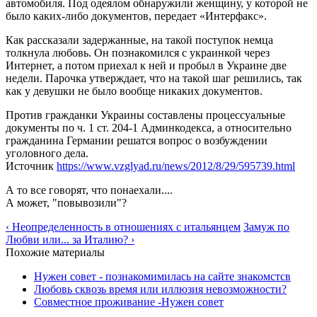
автомобиля. Под одеялом обнаружили женщину, у которой не
было каких-либо документов, передает «Интерфакс».
Как рассказали задержанные, на такой поступок немца
толкнула любовь. Он познакомился с украинкой через
Интернет, а потом приехал к ней и пробыл в Украине две
недели. Парочка утверждает, что на такой шаг решились, так
как у девушки не было вообще никаких документов.
Против гражданки Украины составлены процессуальные
документы по ч. 1 ст. 204-1 Админкодекса, а относительно
гражданина Германии решатся вопрос о возбуждении
уголовного дела.
Источник
https://www.vzglyad.ru/news/2012/8/29/595739.html
А то все говорят, что понаехали....
А может, "повывозили"?
‹ Неопределенность в отношениях с итальянцем
Замуж по
Любви или... за Италию? ›
Похожие материалы
Нужен совет - познакомимилась на сайте знакомстсв
Любовь сквозь время или иллюзия невозможности?
Совместное проживание -Нужен совет