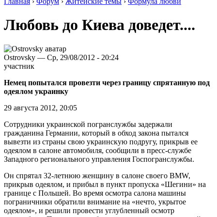
Главная
›
Форум
›
Житейские темы
›
Формула любви
Любовь до Киева доведет....
Ostrovsky — Ср, 29/08/2012 - 20:24
участник
Немец попытался провезти через границу спрятанную под
одеялом украинку
29 августа 2012, 20:05
Сотрудники украинской погранслужбы задержали
гражданина Германии, который в обход закона пытался
вывезти из страны свою украинскую подругу, прикрыв ее
одеялом в салоне автомобиля, сообщили в пресс-службе
Западного регионального управления Госпогранслужбы.
Он спрятал 32-летнюю женщину в салоне своего BMW,
прикрыв одеялом, и прибыл в пункт пропуска «Шегини» на
границе с Польшей. Во время осмотра салона машины
пограничники обратили внимание на «нечто, укрытое
одеялом», и решили провести углубленный осмотр