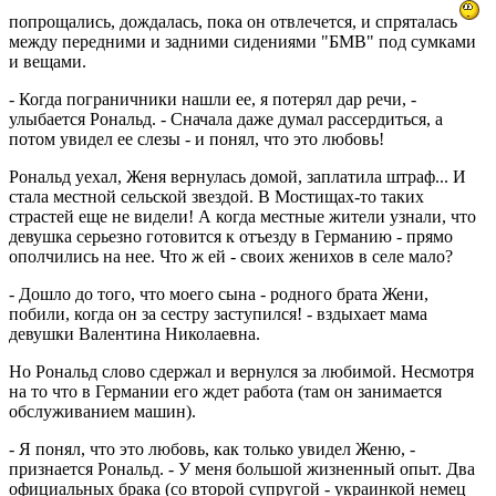
попрощались, дождалась, пока он отвлечется, и спряталась
между передними и задними сидениями "БМВ" под сумками
и вещами.
- Когда пограничники нашли ее, я потерял дар речи, -
улыбается Рональд. - Сначала даже думал рассердиться, а
потом увидел ее слезы - и понял, что это любовь!
Рональд уехал, Женя вернулась домой, заплатила штраф... И
стала местной сельской звездой. В Мостищах-то таких
страстей еще не видели! А когда местные жители узнали, что
девушка серьезно готовится к отъезду в Германию - прямо
ополчились на нее. Что ж ей - своих женихов в селе мало?
- Дошло до того, что моего сына - родного брата Жени,
побили, когда он за сестру заступился! - вздыхает мама
девушки Валентина Николаевна.
Но Рональд слово сдержал и вернулся за любимой. Несмотря
на то что в Германии его ждет работа (там он занимается
обслуживанием машин).
- Я понял, что это любовь, как только увидел Женю, -
признается Рональд. - У меня большой жизненный опыт. Два
официальных брака (со второй супругой - украинкой немец