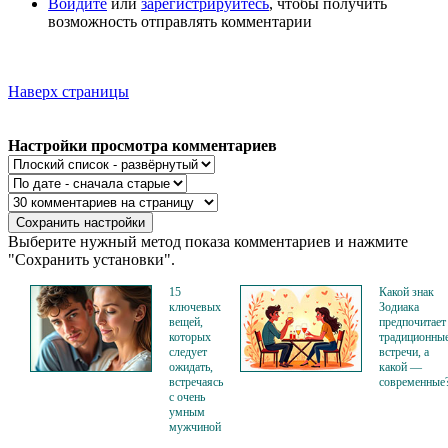
Войдите
или
зарегистрируйтесь
, чтобы получить
возможность отправлять комментарии
Наверх страницы
Настройки просмотра комментариев
Выберите нужный метод показа комментариев и нажмите
"Сохранить установки".
15
Какой знак
ключевых
Зодиака
вещей,
предпочитает
которых
традиционны
следует
встречи, а
ожидать,
какой —
встречаясь
современные
с очень
умным
мужчиной