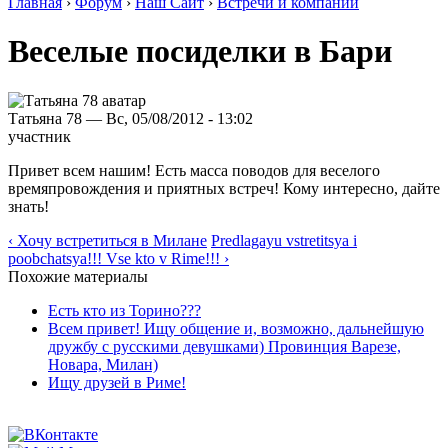
Главная
›
Форум
›
Наш Сайт
›
Встречи и компании
Веселые посиделки в Бари
Татьяна 78 — Вс, 05/08/2012 - 13:02
участник
Привет всем нашим! Есть масса поводов для веселого
времяпровождения и приятных встреч! Кому интересно, дайте
знать!
‹ Хочу встретиться в Милане
Predlagayu vstretitsya i
poobchatsya!!! Vse kto v Rime!!! ›
Похожие материалы
Есть кто из Торино???
Всем привет! Ищу общение и, возможно, дальнейшую
дружбу с русскими девушками) Провинция Варезе,
Новара, Милан)
Ищу друзей в Риме!