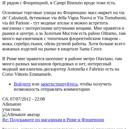
И рядом с Флоренцией, в Campi Bisenzio вроде тоже есть.
Основные торговые улицы во Флоренции: масс-маркет на via
de' Calzaiuoli, бутиковые via della Vigna Nuova и Via Tornabuoni,
via del Parione - тут модные ателье и можно встретить
магазины с интересными штучными вещами. Мне нравятся и
рынки в центре, а за Золотым Мостом есть район Oltrarno, там
много магазинчиков с типичным флорентийским товаром -
кожа, серебро,ткани, обувь ручной работы. Хотя больше всего
кожаных изделий на рынке в квартале Santa Croce.
В Риме мне нравится шоппинг в районе метро Otaviano, там
много разных магазинов брендовых и нет, интересный
модный магазинчик-дискаунтер Antonella e Fabrizio есть на
Corso Vittorio Emmanuele.
Войдите
или
зарегистрируйтесь
, чтобы получить
возможность отправлять комментарии
Сб, 07/07/2012 - 22:08
Allenatore
участник
Re: Подскажите по магазинам в Риме и Флоренции