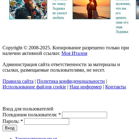
по знаку
мужчине,
Зодиака
что вы
не умеют
его
любить
цените,
зная его
знак
Зодиака
Copyright © 2008-2025. Копирование разрешено только при
наличии активной ссылки:
Моя Италия
Администрация сайта ответственности за материалы и
ссылки, размещаемые пользователями, не несет.
Правила сайта
|
Политика конфиденциальности
|
Использование файлов cookie
|
Наш информер
|
Контакты
Вход для пользователей
Псевдоним пользователя:
*
Пароль:
*
Зарегистрироваться