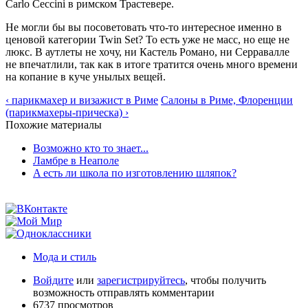
Carlo Ceccini в римском Трастевере.
Не могли бы вы посоветовать что-то интересное именно в
ценовой категории Twin Set? То есть уже не масс, но еще не
люкс. В аутлеты не хочу, ни Кастель Романо, ни Серравалле
не впечатлили, так как в итоге тратится очень много времени
на копание в куче унылых вещей.
‹ парикмахер и визажист в Риме
Салоны в Риме, Флоренции
(парикмахеры-прическа) ›
Похожие материалы
Возможно кто то знает...
Ламбре в Неаполе
A есть ли школа по изготовлению шляпок?
Мода и стиль
Войдите
или
зарегистрируйтесь
, чтобы получить
возможность отправлять комментарии
6737 просмотров