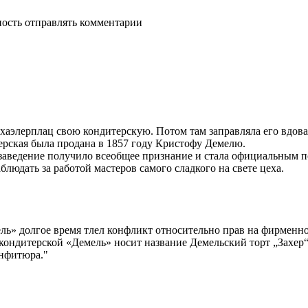
ность отправлять комментарии
хаэлерплац свою кондитерскую. Потом там заправляла его вдова
ерская была продана в 1857 году Кристофу Демелю.
заведение получило всеобщее признание и стала официальным п
юдать за работой мастеров самого сладкого на свете цеха.
ель» долгое время тлел конфликт относительно прав на фирменн
а кондитерской «Демель» носит название Демельский торт „Захер
онфитюра."