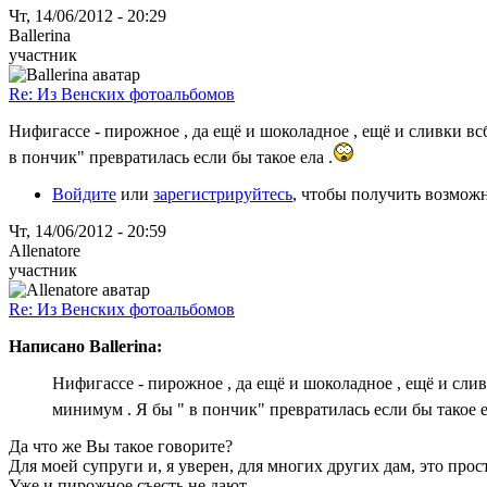
Чт, 14/06/2012 - 20:29
Ballerina
участник
Re: Из Венских фотоальбомов
Нифигассе - пирожное , да ещё и шоколадное , ещё и сливки всб
в пончик" превратилась если бы такое ела .
Войдите
или
зарегистрируйтесь
, чтобы получить возмож
Чт, 14/06/2012 - 20:59
Allenatore
участник
Re: Из Венских фотоальбомов
Написано Ballerina:
Нифигассе - пирожное , да ещё и шоколадное , ещё и сливк
минимум . Я бы " в пончик" превратилась если бы такое е
Да что же Вы такое говорите?
Для моей супруги и, я уверен, для многих других дам, это прос
Уже и пирожное съесть не дают...