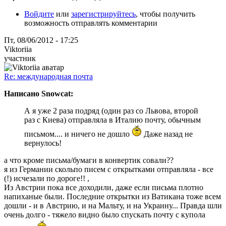
Войдите
или
зарегистрируйтесь
, чтобы получить
возможность отправлять комментарии
Пт, 08/06/2012 - 17:25
Viktoriia
участник
Re: международная почта
Написано Snowcat:
А я уже 2 раза подряд (один раз со Львова, второй
раз с Киева) отправляла в Италию почту, обычным
письмом.... и ничего не дошло
Даже назад не
вернулось!
а что кроме письма/бумаги в конвертик совали??
я из Германии скольпо писем с открытками отправляла - все
(!) исчезали по дороге!! ,
Из Австрии пока все доходили, даже если письма плотно
напиханые были. Последние открытки из Ватикана тоже всем
дошли - и в Австрию, и на Мальту, и на Украину... Правда шли
очень долго - тяжело видно было спускать почту c купола