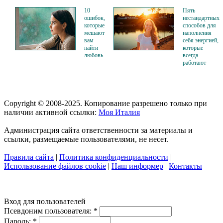
10
Пять
ошибок,
нестандартных
которые
способов для
мешают
наполнения
вам
себя энергией,
найти
которые
любовь
всегда
работают
Copyright © 2008-2025. Копирование разрешено только при
наличии активной ссылки:
Моя Италия
Администрация сайта ответственности за материалы и
ссылки, размещаемые пользователями, не несет.
Правила сайта
|
Политика конфиденциальности
|
Использование файлов cookie
|
Наш информер
|
Контакты
Вход для пользователей
Псевдоним пользователя:
*
Пароль:
*