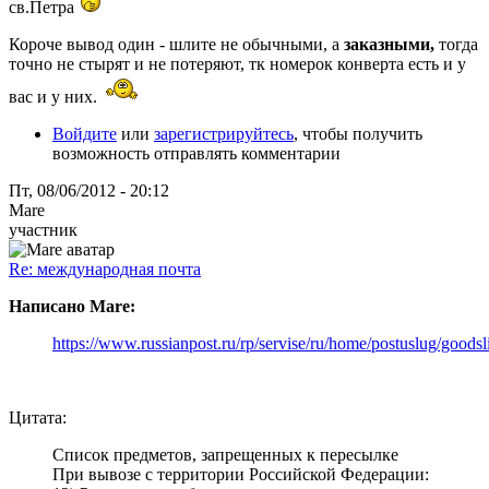
св.Петра
Короче вывод один - шлите не обычными, а
заказными,
тогда
точно не стырят и не потеряют, тк номерок конверта есть и у
вас и у них.
Войдите
или
зарегистрируйтесь
, чтобы получить
возможность отправлять комментарии
Пт, 08/06/2012 - 20:12
Mare
участник
Re: международная почта
Написано Mare:
https://www.russianpost.ru/rp/servise/ru/home/postuslug/goodsli
Цитата:
Список предметов, запрещенных к пересылке
При вывозе с территории Российской Федерации: