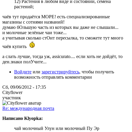
12) Растения в любом виде и состоянии, семена
растений;
чаёв тут продаётся МОРЕ! есть специализированные
магазины с сотнями названий!
думаю бОльшую часть из которых вы даже не слышали...
и молочные зелёные чаи тоже...
а учитывая сколько стОит пересылка, то сможете тут много
чаёв купить
а слать лучше, тогда уж, assicurato.... если хоть не дойдёт, то
ден.знаки полУчите...
Войдите
или
зарегистрируйтесь
, чтобы получить
возможность отправлять комментарии
Сб, 09/06/2012 - 17:35
Cityflower
участник
Re: международная почта
Написано Klyopka:
чай молочный Улун или молочный Пу Эр