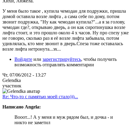
Хихи, Анжела.
У меня было такое , купила чемодан для подружки, пришла
домой оставила возле лифта , а сама себе по дому, потом
звонит подружка, "Ну как чемодан купила?"...а я за голову,
чемодан где?, открываю дверь, а он как сиротинушка возле
лифта стоит, и это прошло около 4 х часов. Ну про спезу уже
не говорю, сколько раз я её возле лифта забывала, потом
удивлялась, кто мне звонит в дверь.Спеза тоже оставалась
возле лифта нетронута...эх...
Войдите
или
зарегистрируйтесь
, чтобы получить
возможность отправлять комментарии
Чт, 07/06/2012 - 13:27
Gelendka
участник
Re: Что-то с памятью моей стало)))...
Написано Angela:
Вооот...! А у меня и муж рядом был, и дочка - и
никто не заметил