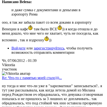
Написано Belena:
и даже сумка с документами и деньгами в
аэропорту Рима
ооо, я так же забыла пакет со всем доками в аэропорту
Венеции в кафе
там было ВСЕ
)) я когда отошла и до
меня дошло, что мне чего не хватает, чуть не поседела, как
вспомню , так и вздрохну
))
Войдите
или
зарегистрируйтесь
, чтобы получить
возможность отправлять комментарии
Чт, 07/06/2012 - 01:39
Viktoriia
участник
Re: Что-то с памятью моей стало)))...
ну тогда и мне что-ли уже в "харизматики" записываться?.. я
тут уже рассказывала, как когда летела домой из Милана
перед Рождеством оч обрадовалась, что девушка сговорчивая
попалась и не пришлось за 3 лишних кг доплачивать.. так
обрадовалась, что под стойкой чек инн оставила прозрачную