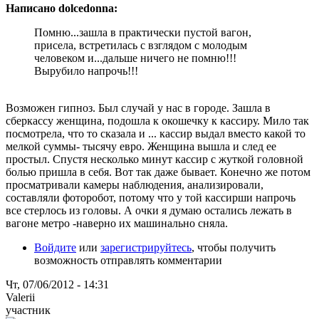
Написано dolcedonna:
Помню...зашла в практически пустой вагон,
присела, встретилась с взглядом с молодым
человеком и...дальше ничего не помню!!!
Вырубило напрочь!!!
Возможен гипноз. Был случай у нас в городе. Зашла в
сберкассу женщина, подошла к окошечку к кассиру. Мило так
посмотрела, что то сказала и ... кассир выдал вместо какой то
мелкой суммы- тысячу евро. Женщина вышла и след ее
простыл. Спустя несколько минут кассир с жуткой головной
болью пришла в себя. Вот так даже бывает. Конечно же потом
просматривали камеры наблюдения, анализировали,
составляли фоторобот, потому что у той кассирши напрочь
все стерлось из головы. А очки я думаю остались лежать в
вагоне метро -наверно их машинально сняла.
Войдите
или
зарегистрируйтесь
, чтобы получить
возможность отправлять комментарии
Чт, 07/06/2012 - 14:31
Valerii
участник