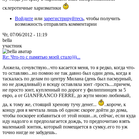
склеротичные харизматики
Войдите
или
зарегистрируйтесь
, чтобы получить
возможность отправлять комментарии
Чт, 07/06/2012 - 11:19
bella
участник
Re: Что-то с памятью моей стало)))...
Анжела, сочувствую...что касается меня, то я редко, когда что-
то оставляю...но помню не так давно был один день, когда я
таскалась по делам по центру Милана (день был пасмурный,
но не дождливый) и всюду оставляла зонт -трость....причем,
не просто зонт, купленный по дороге у филиппинцев за 5
евро, а от GIANFRANCO FERRE, до жути мною любимый,
да, к тому же, стоящий хренову тучу денег...
..короче, к
концу дня я мечтала лишь об одном: скорее дойти до дома,
чтобы поскорее избавиться от этой ноши...и, сейчас, если куда
иду надолго и предполагается дождь, то предпочитаю взять
маленький зонтик, который помещается в сумку..его то уж
точно нигде не забудешь..