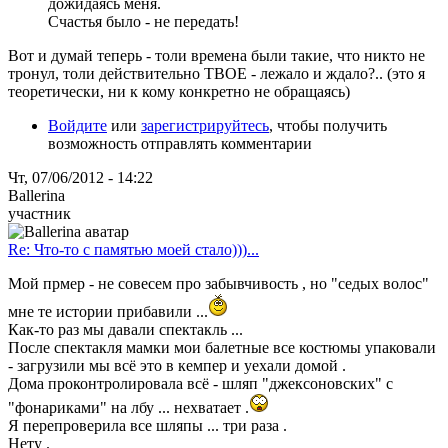
дожидаясь меня.
Счастья было - не передать!
Вот и думай теперь - толи времена были такие, что никто не
тронул, толи действительно ТВОЕ - лежало и ждало?.. (это я
теоретически, ни к кому конкретно не обращаясь)
Войдите
или
зарегистрируйтесь
, чтобы получить
возможность отправлять комментарии
Чт, 07/06/2012 - 14:22
Ballerina
участник
Re: Что-то с памятью моей стало)))...
Мой прмер - не совесем про забывчивость , но "седых волос"
мне те истории прибавили ...
Как-то раз мы давали спектакль ...
После спектакля мамки мои балетные все костюмы упаковали
- загрузили мы всё это в кемпер и уехали домой .
Дома проконтролировала всё - шляп "джексоновских" с
"фонариками" на лбу ... нехватает .
Я перепроверила все шляпы ... три раза .
Нету .