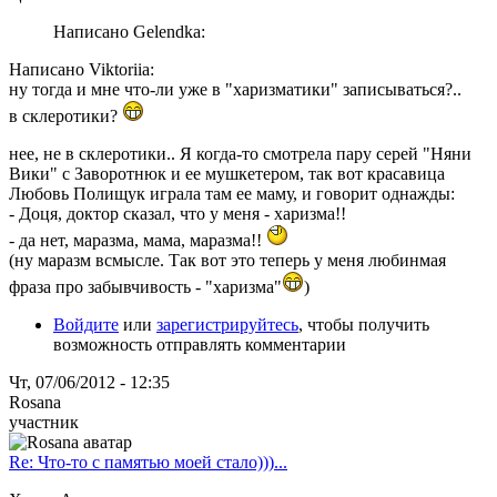
Написано Gelendka:
Написано Viktoriia:
ну тогда и мне что-ли уже в "харизматики" записываться?..
в склеротики?
нее, не в склеротики.. Я когда-то смотрела пару серей "Няни
Вики" с Заворотнюк и ее мушкетером, так вот красавица
Любовь Полищук играла там ее маму, и говорит однажды:
- Доця, доктор сказал, что у меня - харизма!!
- да нет, маразма, мама, маразма!!
(ну маразм всмысле. Так вот это теперь у меня любинмая
фраза про забывчивость - "харизма"
)
Войдите
или
зарегистрируйтесь
, чтобы получить
возможность отправлять комментарии
Чт, 07/06/2012 - 12:35
Rosana
участник
Re: Что-то с памятью моей стало)))...