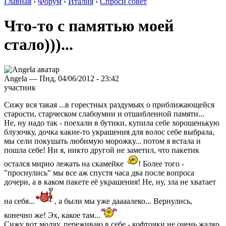
Главная
›
Форум
›
Италия
›
Спроси совет
Что-то с памятью моей
стало)))...
Angela — Пнд, 04/06/2012 - 23:42
участник
Сижу вся такая ...в горестных раздумьях о приближающейся
старости, старческом слабоумии и отшибленной памяти...
Не, ну надо так - поехали в бутики, купила себе хорошенькую
блузочку, дочка какие-то украшения для волос себе выбрала,
мы сели покушать любимую морожку... потом я встала и
пошла себе! Ни я, никто другой не заметил, что пакетик
остался мирно лежать на скамейке
! Более того -
"проснулись" мы все аж спустя часа два после вопроса
дочери, а в каком пакете её украшения! Не, ну, зла не хватает
на себя...
, а были мы уже даааалеко... Вернулись,
конечно же! Эх, какое там...
Сижу вот молчу, переживаю в себе - кофточки не очень жалко,