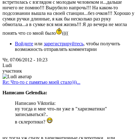
встретилась с взглядом с молодым человеком и...дальше
ничего не помню!!! Вырубило напрочь!!! На каком-то
подсознании вышла на своей станции...без очков!!! Хорошо у
сумки ручки длинные, я как бы несколько раз руку
обмотала...а в сумке вся моя жизнь!!! Я до вечера не могла
понять что со мной было
((((
Войдите
или
зарегистрируйтесь
, чтобы получить
возможность отправлять комментарии
Чт, 07/06/2012 - 10:23
Ludi
участник
Re: Что-то с памятью моей стало)))...
Написано Gelendka:
Написано Viktoriia:
ну тогда и мне что-ли уже в "харизматики"
записываться?..
в склеротики?
ну тогда уж сразу в харизматичные склеротики...или