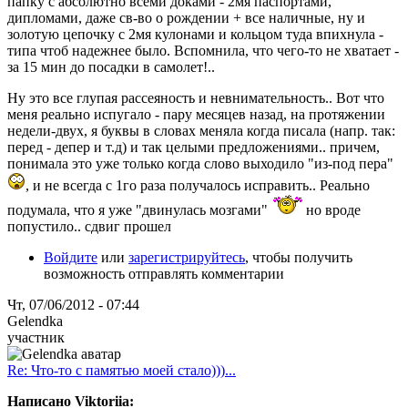
папку с абсолютно всеми доками - 2мя паспортами,
дипломами, даже св-во о рождении + все наличные, ну и
золотую цепочку с 2мя кулонами и кольцом туда впихнула -
типа чтоб надежнее было. Вспомнила, что чего-то не хватает -
за 15 мин до посадки в самолет!..
Ну это все глупая рассеяность и невнимательность.. Вот что
меня реально испугало - пару месяцев назад, на протяжении
недели-двух, я буквы в словах меняла когда писала (напр. так:
перед - депер и т.д) и так целыми предложениями.. причем,
понимала это уже только когда слово выходило "из-под пера"
, и не всегда с 1го раза получалось исправить.. Реально
подумала, что я уже "двинулась мозгами"
но вроде
попустило.. сдвиг прошел
Войдите
или
зарегистрируйтесь
, чтобы получить
возможность отправлять комментарии
Чт, 07/06/2012 - 07:44
Gelendka
участник
Re: Что-то с памятью моей стало)))...
Написано Viktoriia: