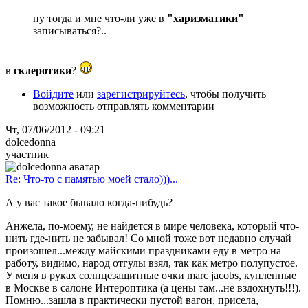
ну тогда и мне что-ли уже в
"харизматики"
записываться?..
в
склеротики
?
Войдите
или
зарегистрируйтесь
, чтобы получить
возможность отправлять комментарии
Чт, 07/06/2012 - 09:21
dolcedonna
участник
Re: Что-то с памятью моей стало)))...
А у вас такое бывало когда-нибудь?
Анжела, по-моему, не найдется в мире человека, который что-
нить где-нить не забывал! Со мной тоже вот недавно случай
произошел...между майскими праздниками еду в метро на
работу, видимо, народ отгулы взял, так как метро полупустое.
У меня в руках солнцезащитные очки marc jacobs, купленные
в Москве в салоне Интероптика (а цены там...не вздохнуть!!!).
Помню...зашла в практически пустой вагон, присела,