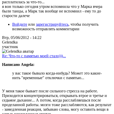
расплатилась за что-то...
я вон только сегодня утром вспомнила что у Марка вчера
были танцы, а Марк так вообще не вспомнил - ему то до
старости далече
Войдите
или
зарегистрируйтесь
, чтобы получить
возможность отправлять комментарии
Втр, 05/06/2012 - 14:22
Gelendka
участник
Re: Что-то с памятью моей стало)))...
Написано Angela:
у вас такое бывало когда-нибудь? Может это какие-
нить "временные" отключки с памятью...
У меня такое бывает после сильного стресса на работе.
Приходится концентрироваться, открывать втрое и третье и
седьмое дыхание... А потом, когда расслабляешься после
проделанной работы. мозги тоже расслабляются, как результат
- замедленная реакция, забываю слова, могу оставить вещи в
самых неожиданных местах.