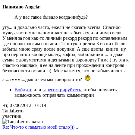
Написано Angela:
А у вас такое бывало когда-нибудь?
угу....и довольно часто, ежели не сказать всегда. Спасибо
мужу- часто мне напоминает не забыть ту или иную вещь.
У меня за год как-то личный рекорд рекорд по оставленным
где попало зонтам составил 12 штук, причем 3 из них были
забыты мною сразу после покупки. А еще цветы, книги, ну
про перчатки вообще молчу, кофты, мобильники.... и даже
сумка с документами и деньгами в аэропорту Рима ( ну эта к
счастью нашлась, я ее на ленте при прохождении контроля
безопасности оставила). Мне кажется, это не забывчивость,
а....эммм....дык о чем мы говорили то?
Войдите
или
зарегистрируйтесь
, чтобы получить
возможность отправлять комментарии
Чт, 07/06/2012 - 01:19
TaniaLerro
участник
Re: Что-то с памятью моей стало)))...