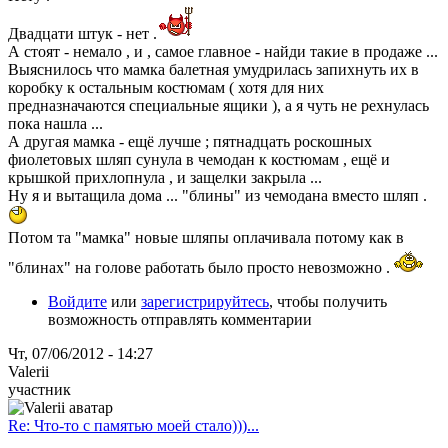
Двадцати штук - нет .
А стоят - немало , и , самое главное - найди такие в продаже ...
Выяснилось что мамка балетная умудрилась запихнуть их в
коробку к остальным костюмам ( хотя для них
предназначаются специальные ящики ), а я чуть не рехнулась
пока нашла ...
А другая мамка - ещё лучше ; пятнадцать роскошных
фиолетовых шляп сунула в чемодан к костюмам , ещё и
крышкой прихлопнула , и защелки закрыла ...
Ну я и вытащила дома ... "блины" из чемодана вместо шляп .
Потом та "мамка" новые шляпы оплачивала потому как в
"блинах" на голове работать было просто невозможно .
Войдите
или
зарегистрируйтесь
, чтобы получить
возможность отправлять комментарии
Чт, 07/06/2012 - 14:27
Valerii
участник
Re: Что-то с памятью моей стало)))...