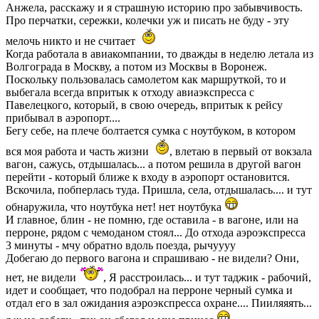
Анжела, расскажу и я страшную историю про забывчивость.
Про перчатки, сережки, колечки уж и писать не буду - эту
мелочь никто и не считает
Когда работала в авиакомпании, то дважды в неделю летала из
Волгограда в Москву, а потом из Москвы в Воронеж.
Поскольку пользовалась самолетом как маршруткой, то и
выбегала всегда впритык к отходу авиаэкспресса с
Павелецкого, который, в свою очередь, впритык к рейсу
прибывал в аэропорт....
Бегу себе, на плече болтается сумка с ноутбуком, в котором
вся моя работа и часть жизни
, влетаю в первый от вокзала
вагон, сажусь, отдышалась... а потом решила в другой вагон
перейти - который ближе к входу в аэропорт остановится.
Вскочила, побперлась туда. Пришла, села, отдышалась.... и тут
обнаружила, что ноутбука нет! нет ноутбука
И главное, блин - не помню, где оставила - в вагоне, или на
перроне, рядом с чемоданом стоял... До отхода аэроэкспресса
3 минуты - мчу обратно вдоль поезда, рычуууу
Добегаю до первого вагона и спрашиваю - не видели? Они,
нет, не видели
, Я расстроилась... и тут таджик - рабочий,
идет и сообщает, что подобрал на перроне черный сумка и
отдал его в зал ожидания аэроэкспресса охране.... Пииляяять...