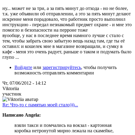
ну... может не за три, а за пять минут до отхода - но не более,
т.к. уже объявили об отправлении, а это за пять минут делают
искренне меня порадовало, что работник просто выполнил
инструкцию - передал незнакомый предмет охране - и мне это
помогло и безопасности на перроне тоже
вуообще, у нас в последнее время намного лучше с стало с
тем, чтобы забрать свою забытую вещь назад там, где ты её
оставил: и кошелек мне в магазине возвращали, и сумку в
кафе - меня это очень радует, раньше о таком и подумать было
глупо ...
Войдите
или
зарегистрируйтесь
, чтобы получить
возможность отправлять комментарии
Чт, 07/06/2012 - 14:12
Viktoriia
участник
Re: Что-то с памятью моей стало)))...
Написано Angela:
взяли такси и помчались на вокзал - картонная
коробка нетронутой мирно лежала на скамейке,