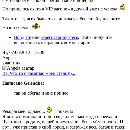
я ж не добегу - так он сбегал и мне принес
Но пришлось ехать в VIP вагоне - в другой уже не успела
Так что.... у всех бывает - слишком уж бешеный у нас ритм
жизни сейчас
Войдите
или
зарегистрируйтесь
, чтобы получить
возможность отправлять комментарии
Чт, 07/06/2012 - 13:39
Angela
участник
Re: Что-то с памятью моей стало)))...
Написано Gelendka:
так он сбегал и мне принес
Рекордсмен, однако...
! - повезло!
Я вот вспомнила историю ещё одну - мы когда переехали с
Чукотки на родину, вещей и чемоданов была уйма просто. И
вот , уже приехав в свой город, и загружая весь багаж в такси