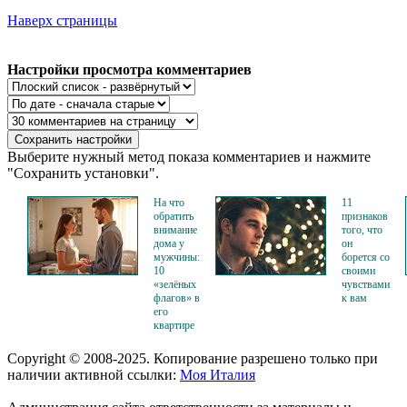
Наверх страницы
Настройки просмотра комментариев
Выберите нужный метод показа комментариев и нажмите
"Сохранить установки".
На что
11
обратить
признаков
внимание
того, что
дома у
он
мужчины:
борется со
10
своими
«зелёных
чувствами
флагов» в
к вам
его
квартире
Copyright © 2008-2025. Копирование разрешено только при
наличии активной ссылки:
Моя Италия