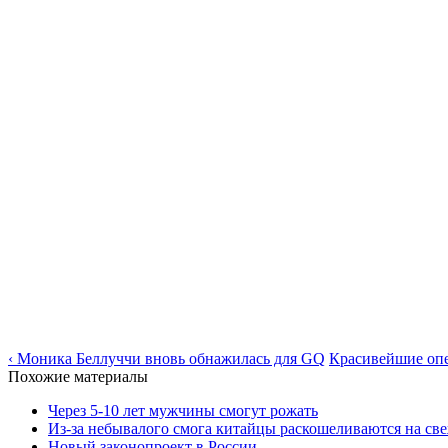
‹ Моника Беллуччи вновь обнажилась для GQ
Красивейшие опе
Похожие материалы
Через 5-10 лет мужчины смогут рожать
Из-за небывалого смога китайцы раскошеливаются на св
Новый законопроект в России