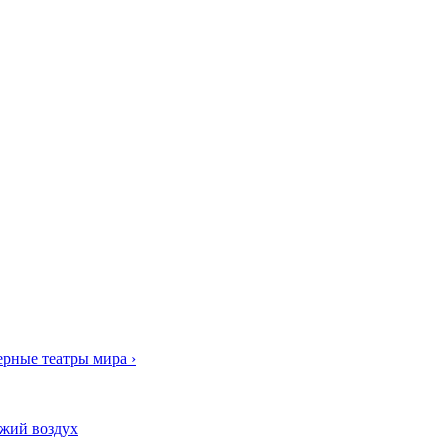
рные театры мира ›
ежий воздух