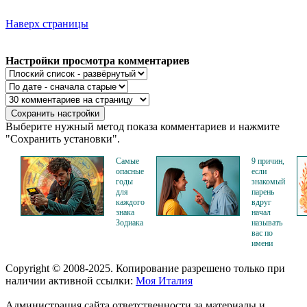
Наверх страницы
Настройки просмотра комментариев
Выберите нужный метод показа комментариев и нажмите
"Сохранить установки".
Самые
9 причин,
опасные
если
годы
знакомый
для
парень
каждого
вдруг
знака
начал
Зодиака
называть
вас по
имени
Copyright © 2008-2025. Копирование разрешено только при
наличии активной ссылки:
Моя Италия
Администрация сайта ответственности за материалы и