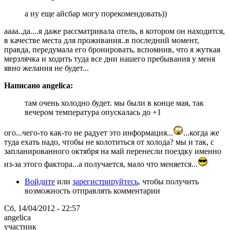
а ну еще айсбар могу порекомендовать))
аааа..да....я даже рассматривала отель, в котором он находится,
в качестве места для проживания..в последний момент,
правда, передумала его бронировать, вспомнив, что я жуткая
мерзлячка и ходить туда все дни нашего пребывания у меня
явно желания не будет...
Написано angelica:
там очень холодно будет. мы были в конце мая, так
вечером температура опускалась до +1
ого...чего-то как-то не радует это информация...
...когда же
туда ехать надо, чтобы не колотиться от холода? мы и так, с
запланированного октября на май перенесли поездку именно
из-за этого фактора...а получается, мало что меняется...
Войдите
или
зарегистрируйтесь
, чтобы получить
возможность отправлять комментарии
Сб, 14/04/2012 - 22:57
angelica
участник