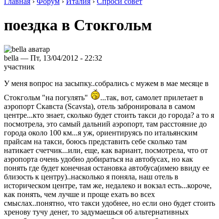
Главная
›
Форум
›
Италия
›
Спроси совет
поездка в Стокгольм
bella — Пт, 13/04/2012 - 22:32
участник
У меня вопрос на засыпку..собрались с мужем в мае месяце в
Стокгольм "на погулять"
...так, вот, самолет прилетает в
аэропорт Скавста (Scavsta), отель забронировала в самом
центре...кто знает, сколько будет стоить такси до города? а то я
посмотрела, это самый дальний аэропорт, там расстояние до
города около 100 км...я уж, ориентируясь по итальянским
прайсам на такси, боюсь представить себе сколько там
натикает счетчик...или, еще, как вариант, посмотрела, что от
аэропорта очень удобно добираться на автобусах, но как
понять где будет конечная остановка автобуса(имею ввиду ее
близость к центру)..насколько я поняла, наш отель в
историческом центре, там же, недалеко и вокзал есть...короче,
как понять, чем лучше и проще ехать во всех
смыслах..понятно, что такси удобнее, но если оно будет стоить
хренову тучу денег, то задумаешься об альтернативных