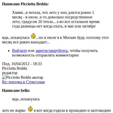
Написано Picciotta Bedda:
Хммм...я читала, что лето у них длится ровно 1
месяц - в июле, и то довольно посредственное
лето, градусов 20 тепла... а во все остальное время
года разницы нет когда ехать, в мае или октябре
мда..лоханулась
...но в июле я в Москве буду, поэтому этот
месяц все равно выпадает...
Войдите
или
зарегистрируйтесь
, чтобы получить
возможность отправлять комментарии
Пнд, 16/04/2012 - 18:33
Picciotta Bedda
редактор
Re: поездка в Стокгольм
Написано bella:
мда..лоханулась
зато не жарко
я вот когда ездила в ирландию и шотландию