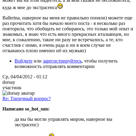
может вы на этой надеетесь, а за мои сказки не беспокойтесь,
куда ж мне до экстрасенса
Ballerina, наверное вы меня не правильно поняли) можете еще
раз прочитать хотя бы начало моего поста - я несколько раз
повторила, что обобщать не собираюсь, это только мой опыт и
знакомых, я знаю что есть много прекрасных итальянцев, но
мне, к сожалению, такие ни разу не встречались, а те, кто
счастлив с ними, я очень рада и ни в коем случае не
отзываюсь плохо именно иб их мужьях)
Войдите
или
зарегистрируйтесь
, чтобы получить
возможность отправлять комментарии
Ср, 04/04/2012 - 01:12
dorsay
участник
Re: Типичный вопрос?
Написано so_hot_sun:
да вы бы могли управлять миром, наверное вы
экстрасенс)