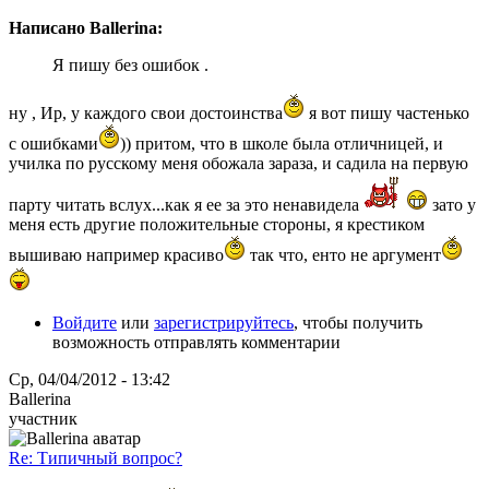
Написано Ballerina:
Я пишу без ошибок .
ну , Ир, у каждого свои достоинства
я вот пишу частенько
с ошибками
)) притом, что в школе была отличницей, и
училка по русскому меня обожала зараза, и садила на первую
парту читать вслух...как я ее за это ненавидела
зато у
меня есть другие положительные стороны, я крестиком
вышиваю например красиво
так что, енто не аргумент
Войдите
или
зарегистрируйтесь
, чтобы получить
возможность отправлять комментарии
Ср, 04/04/2012 - 13:42
Ballerina
участник
Re: Типичный вопрос?