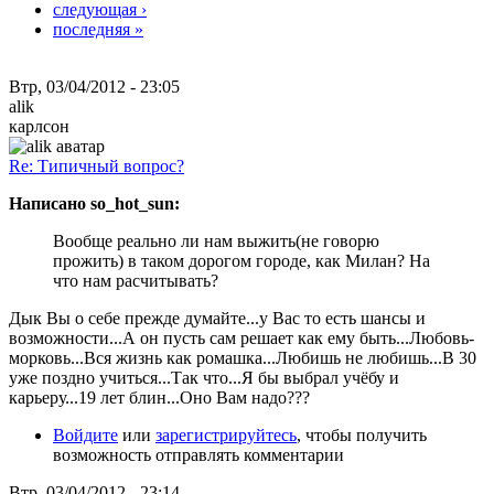
следующая ›
последняя »
Втр, 03/04/2012 - 23:05
alik
карлсон
Re: Типичный вопрос?
Написано so_hot_sun:
Вообще реально ли нам выжить(не говорю
прожить) в таком дорогом городе, как Милан? На
что нам расчитывать?
Дык Вы о себе прежде думайте...у Вас то есть шансы и
возможности...А он пусть сам решает как ему быть...Любовь-
морковь...Вся жизнь как ромашка...Любишь не любишь...В 30
уже поздно учиться...Так что...Я бы выбрал учёбу и
карьеру...19 лет блин...Оно Вам надо???
Войдите
или
зарегистрируйтесь
, чтобы получить
возможность отправлять комментарии
Втр, 03/04/2012 - 23:14