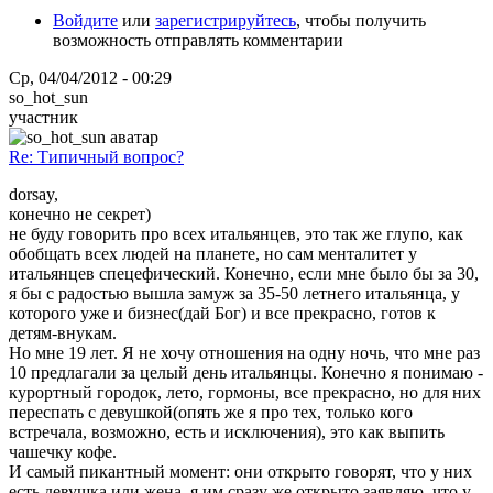
Войдите
или
зарегистрируйтесь
, чтобы получить
возможность отправлять комментарии
Ср, 04/04/2012 - 00:29
so_hot_sun
участник
Re: Типичный вопрос?
dorsay,
конечно не секрет)
не буду говорить про всех итальянцев, это так же глупо, как
обобщать всех людей на планете, но сам менталитет у
итальянцев спецефический. Конечно, если мне было бы за 30,
я бы с радостью вышла замуж за 35-50 летнего итальянца, у
которого уже и бизнес(дай Бог) и все прекрасно, готов к
детям-внукам.
Но мне 19 лет. Я не хочу отношения на одну ночь, что мне раз
10 предлагали за целый день итальянцы. Конечно я понимаю -
курортный городок, лето, гормоны, все прекрасно, но для них
переспать с девушкой(опять же я про тех, только кого
встречала, возможно, есть и исключения), это как выпить
чашечку кофе.
И самый пикантный момент: они открыто говорят, что у них
есть девушка или жена, я им сразу же открыто заявляю, что у