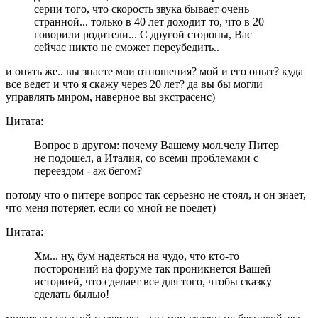
серии того, что скорость звука бывает очень
странной... только в 40 лет доходит то, что в 20
говорили родители... С другой стороны, Вас
сейчас никто не сможет переубедить..
и опять же.. вы знаете мои отношения? мой и его опыт? куда
все ведет и что я скажу через 20 лет? да вы бы могли
управлять миром, наверное вы экстрасенс)
Цитата:
Вопрос в другом: почему Вашему мол.челу Питер
не подошел, а Италия, со всеми проблемами с
переездом - аж бегом?
потому что о питере вопрос так серьезно не стоял, и он знает,
что меня потеряет, если со мной не поедет)
Цитата:
Хм... ну, бум надеяться на чудо, что кто-то
посторонний на форуме так проникнется Вашей
историей, что сделает все для того, чтобы cказку
сделать былью!