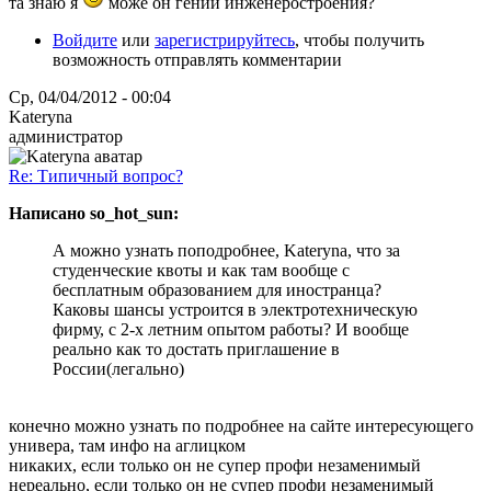
та знаю я
може он гений инженеростроения?
Войдите
или
зарегистрируйтесь
, чтобы получить
возможность отправлять комментарии
Ср, 04/04/2012 - 00:04
Kateryna
администратор
Re: Типичный вопрос?
Написано so_hot_sun:
А можно узнать поподробнее, Kateryna, что за
студенческие квоты и как там вообще с
бесплатным образованием для иностранца?
Каковы шансы устроится в электротехническую
фирму, с 2-х летним опытом работы? И вообще
реально как то достать приглашение в
России(легально)
конечно можно узнать по подробнее на сайте интересующего
универа, там инфо на аглицком
никаких, если только он не супер профи незаменимый
нереально, если только он не супер профи незаменимый