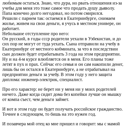
любимым остаться. Знаю, что дура, но рвать отношения из-за
учебы для меня это тоже самое что продать душу дьяволу.
Папа конечно долго негодовал, но потом смирился.
Решили с парнем так: остаемся в Екатеринбурге, снимаем
жилье, живем на свои деньги, я учусь в местном универе, он
работает.
Небольшое отступление про него:
Он русский, в годы ссср родители уехали в Узбекистан, и до
сих пор не могут от туда уехать. Сына отправили на учебу в
Екатеринбург от местного кобмината, за что в последствии
сын должен будет отрабатывать 3 года на этом предприятии.
Ну и на 4-м курсе влюбляется он в меня. Его планы тоже
летят в пух и прах. Сейчас его семья и он сам накопили денег,
лишь бы он остался в Екатеринбурге, а не отрабатывал на
предприятии деньги за учебу. В этом году у него защита
диплома: инженер-электрик, специалист.
Про его характер: не берет ни у меня ни у моих родителей
ничего. Даже когда сидит дома без копейки лучше он мышку
от компа съест, чем деньги займет.
И вот в этом году он будет получать российское гражданство.
Точнее в следующем, то бишь на это нужен год.
И позавчера мой отец ко мне пришел и говорит: мы с мамой