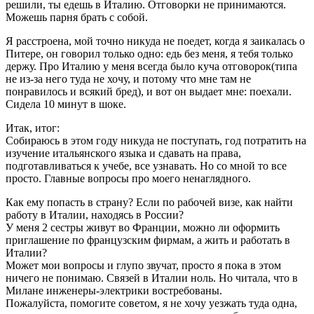
решили, ты едешь в Италию. Отговорки не принимаются.
Можешь парня брать с собой.
Я расстроена, мой точно никуда не поедет, когда я заикалась о
Питере, он говорил только одно: едь без меня, я тебя только
держу. Про Италию у меня всегда было куча отговорок(типа
не из-за него туда не хочу, и потому что мне там не
понравилось и всякий бред), и вот он выдает мне: поехали.
Сидела 10 минут в шоке.
Итак, итог:
Собираюсь в этом году никуда не поступать, год потратить на
изучение итальянского языка и сдавать на права,
подготавливаться к учебе, все узнавать. Но со мной то все
просто. Главные вопросы про моего ненаглядного.
Как ему попасть в страну? Если по рабочей визе, как найти
работу в Италии, находясь в России?
У меня 2 сестры живут во Франции, можно ли оформить
приглашение по французским фирмам, а жить и работать в
Италии?
Может мои вопросы и глупо звучат, просто я пока в этом
ничего не понимаю. Связей в Италии ноль. Но читала, что в
Милане инженеры-электрики востребованы.
Пожалуйста, помогите советом, я не хочу уезжать туда одна,