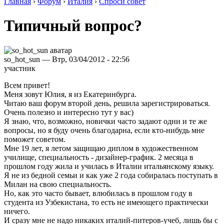
Главная
›
Форум
›
Италия
›
Спроси совет
Типичный вопрос?
so_hot_sun — Втр, 03/04/2012 - 22:56
участник
Всем привет!
Меня зовут Юлия, я из Екатеринбурга.
Читаю ваш форум второй день, решила зарегистрироваться.
Очень полезно и интересно тут у вас)
Я знаю, что, возможно, новички часто задают одни и те же
вопросы, но я буду очень благодарна, если кто-нибудь мне
поможет советом.
Мне 19 лет, я летом защищаю диплом в художественном
училище, специальность - дизайнер-график. 2 месяца в
прошлом году жила и училась в Италии итальянскому языку.
Я не из бедной семьи и как уже 2 года собиралась поступать в
Милан на свою специальность.
Но, как это часто бывает, влюбилась в прошлом году в
студента из Узбекистана, то есть не имеющего практически
ничего.
И сразу мне не надо никаких италий-питеров-учеб, лишь бы с