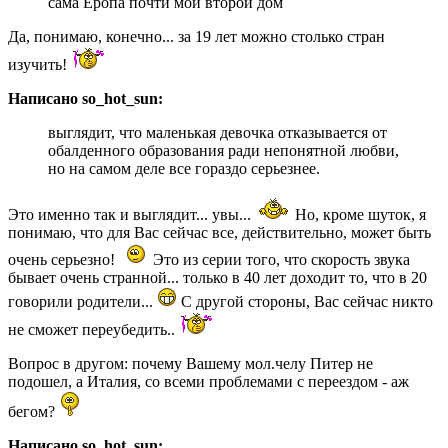
сама Еропа почти мой второй дом
Да, понимаю, конечно... за 19 лет можно столько стран
изучить!
Написано so_hot_sun:
выглядит, что маленькая девочка отказывается от
обалденного образования ради непонятной любви,
но на самом деле все гораздо серьезнее.
Это именно так и выглядит... увы...
Но, кроме шуток, я
понимаю, что для Вас сейчас все, действительно, может быть
очень серьезно!
Это из серии того, что скорость звука
бывает очень странной... только в 40 лет доходит то, что в 20
говорили родители...
С другой стороны, Вас сейчас никто
не сможет переубедить..
Вопрос в другом: почему Вашему мол.челу Питер не
подошел, а Италия, со всеми проблемами с переездом - аж
бегом?
Написано so_hot_sun: