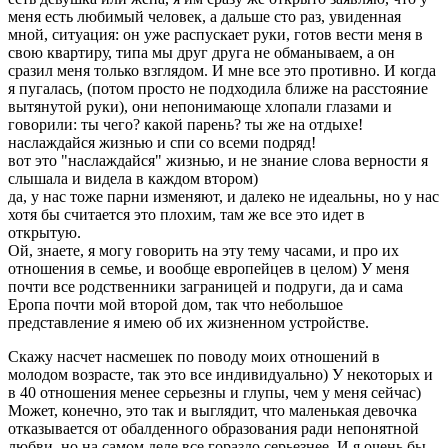
меня есть любимый человек, а дальше сто раз, увиденная
мной, ситуация: он уже распускает руки, готов вести меня в
свою квартиру, типа мы друг друга не обманываем, а он
сразил меня только взглядом. И мне все это противно. И когда
я пугалась, (потом просто не подходила ближе на расстояние
вытянутой руки), они непонимающе хлопали глазами и
говорили: ты чего? какой парень? ты же на отдыхе!
наслаждайся жизнью и спи со всеми подряд!
вот это "наслаждайся" жизнью, и не знание слова верности я
слышала и видела в каждом втором)
да, у нас тоже парни изменяют, и далеко не идеальны, но у нас
хотя бы считается это плохим, там же все это идет в
открытую.
Ой, знаете, я могу говорить на эту тему часами, и про их
отношения в семье, и вообще европейцев в целом) У меня
почти все родственники заграницей и подруги, да и сама
Еропа почти мой второй дом, так что небольшое
представление я имею об их жизненном устройстве.
Скажу насчет насмешек по поводу моих отношений в
молодом возрасте, так это все индивидуально) У некоторых и
в 40 отношения менее серьезны и глупы, чем у меня сейчас)
Может, конечно, это так и выглядит, что маленькая девочка
отказывается от обалденного образования ради непонятной
любви, но на самом деле все гораздо серьезнее. И я очень бы