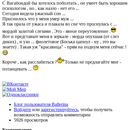
С Вагабондой бы хотелось поболтать , он умеет быть хорошим
психологом , но , как назло - нет его ...
Сегодня видела ужасный сон ...
Приснилось что у меня умер муж ...
Я так орала от ужаса и плакала во сне что проснулась с ...
мордой залитой слезами . Это - явное переутомление .
Вот и представьте меня в зеркале - морда опухшая (от слез
диких) , и ухо ... фиолетовое (Боська цапнул - ну , это вы
знаете) . Такая уж "красавица" - прям на подиум меня сейчас !
Короче , как расслабиться ?
Только не предлагайте мне -
потанцевать ...
Блог пользователя Ballerina
Войдите
или
зарегистрируйтесь
, чтобы получить
возможность отправлять комментарии
5926 просмотров
Комментарии