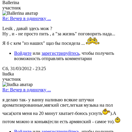
Ballerina
участник
Re: Вечер в одиночку ...
Lesik , давай здесь мож ?
Ну , и - не просто пить , а "за жизнь" поговорить нада...
Я б с кем "из наших" щаз бы посидела ...
Войдите
или
зарегистрируйтесь
, чтобы получить
возможность отправлять комментарии
Сб, 31/03/2012 - 23:25
liudka
участник
Re: Вечер в одиночку ...
я делаю так- у ванну наливаю всякие штучки
ароматизированные,мягкий свет,легкая музыка на пол
часа(хотя меня на 20 минут хватает-боюсь уснуть
).А
потом можно и коньяк(если есть армянский - самое то).
Войдите
или
зарегистрируйтесь
, чтобы получить