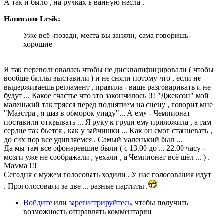
А так и было , на ручках в ванную несла .
Написано Lesik:
Уже всё -позади, места вы заняли, сама говоришь-
хорошие
Я так переволновалась чтобы не дисквалифицировали ( чтобы
вообще баллы выставили ) и не сняли потому что , если не
выдерживаешь регламент , правила - ваще разговаривать и не
будут ... Какое счастье что это закончилось !!! "Джексон" мой
маленький так трясся перед поднятием на сцену , говорит мне
"Маэстра , я щаз в обморок упаду"... А ему - Чемпионат
поставили открывать ... Я руку к груди ему приложила , а там
сердце так бьется , как у зайчишки ... Как он смог станцевать ,
до сих пор все удивляемся . Самый маленький был ...
Да мы там все офонаревшие были ( с 13.00 до ... 22.00 часу -
мозги уже не соображали , уехали , а Чемпионат всё шёл ... ) .
Мамма !!!
Сегодня с мужем голосовать ходили . У нас голосования идут
. Проголосовали за две ... разные партиты .
Войдите
или
зарегистрируйтесь
, чтобы получить
возможность отправлять комментарии