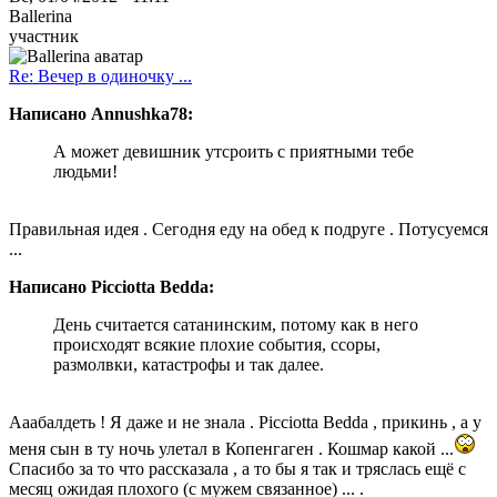
Ballerina
участник
Re: Вечер в одиночку ...
Написано Annushka78:
А может девишник утсроить с приятными тебе
людьми!
Правильная идея . Сегодня еду на обед к подруге . Потусуемся
...
Написано Picciotta Bedda:
День считается сатанинским, потому как в него
происходят всякие плохие события, ссоры,
размолвки, катастрофы и так далее.
Ааабалдеть ! Я даже и не знала . Picciotta Bedda , прикинь , а у
меня сын в ту ночь улетал в Копенгаген . Кошмар какой ...
Спасибо за то что рассказала , а то бы я так и тряслась ещё с
месяц ожидая плохого (с мужем связанное) ... .