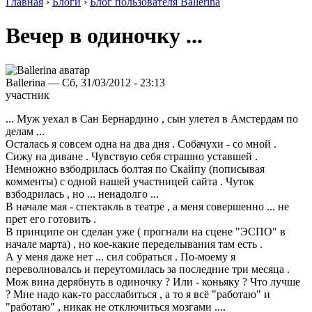
Главная
›
Блоги
›
Блог пользователя Ballerina
Вечер в одиночку ...
Ballerina — Сб, 31/03/2012 - 23:13
участник
... Муж уехал в Сан Бернардино , сын улетел в Амстердам по
делам ...
Осталась я совсем одна на два дня . Собачухи - со мной .
Сижу на диване . Чувствую себя страшно уставшей .
Немножно взбодрилась болтая по Скайпу (пописывая
комменты) с одной нашей участницей сайта . Чуток
взбодрилась , но ... ненадолго ...
В начале мая - спектакль в театре , а меня совершенно ... не
прет его готовить .
В принципе он сделан уже ( прогнали на сцене "ЭСПО" в
начале марта) , но кое-какие переделывания там есть .
А у меня даже нет ... сил собраться . По-моему я
переволновалсь и переутомилась за последние три месяца .
Мож вина дерябнуть в одиночку ? Или - коньяку ? Что лучше
? Мне надо как-то расслабиться , а то я всё "работаю" и
"работаю" , никак не отключиться мозгами ....