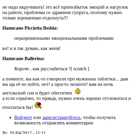
не надо нкручивать! это всё прпеизбыток эмоций и нагрузок
на работе, проблемы со здравием супруга, поэтому нужно
только хорошенько отдохнуть!!!
Написано Picciotta Bedda:
неразрешенными эмоциональными проблемами
во! и я так думаю, как женя!
Написано Ballerina:
Короче , как расслабиться ?[ scratch ]
а помните, вы как-то говорили про мужнины таблетки... дык
вы ща её не пейте, нет! а просто лизните! вам на ночь
ангельский сон и будет обеспечен
а если серьёзно, то правда, нужно очень хорошо оттлежаться и
отоспаться бы!
Войдите
или
зарегистрируйтесь
, чтобы получить
возможность отправлять комментарии
Вс, 01/04/2012 - 11:11