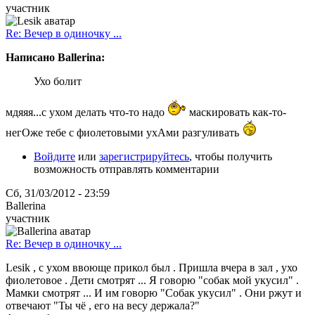
участник
Re: Вечер в одиночку ...
Написано Ballerina:
Ухо болит
мдяяя...с ухом делать что-то надо
маскировать как-то-
негОже тебе с фиолетовыми ухАми разгуливать
Войдите
или
зарегистрируйтесь
, чтобы получить
возможность отправлять комментарии
Сб, 31/03/2012 - 23:59
Ballerina
участник
Re: Вечер в одиночку ...
Lesik , с ухом ввоюще прикол был . Пришла вчера в зал , ухо
фиолетовое . Дети смотрят ... Я говорю "собак мой укусил" .
Мамки смотрят ... И им говорю "Собак укусил" . Они ржут и
отвечают "Ты чё , его на весу держала?"