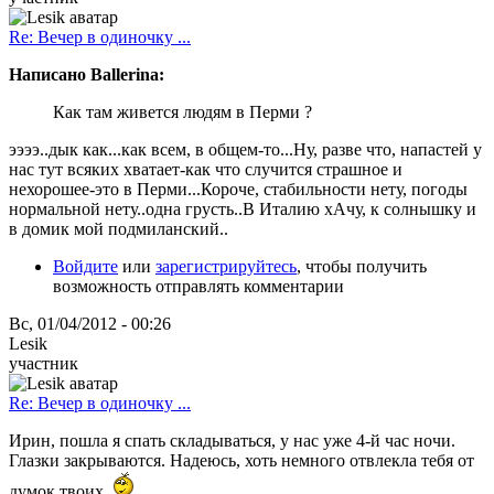
Re: Вечер в одиночку ...
Написано Ballerina:
Как там живется людям в Перми ?
ээээ..дык как...как всем, в общем-то...Ну, разве что, напастей у
нас тут всяких хватает-как что случится страшное и
нехорошее-это в Перми...Короче, стабильности нету, погоды
нормальной нету..одна грусть..В Италию хАчу, к солнышку и
в домик мой подмиланский..
Войдите
или
зарегистрируйтесь
, чтобы получить
возможность отправлять комментарии
Вс, 01/04/2012 - 00:26
Lesik
участник
Re: Вечер в одиночку ...
Ирин, пошла я спать складываться, у нас уже 4-й час ночи.
Глазки закрываются. Надеюсь, хоть немного отвлекла тебя от
думок твоих.