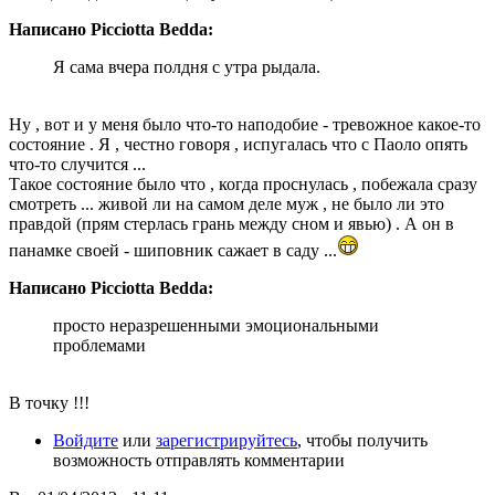
Написано Picciotta Bedda:
Я сама вчера полдня с утра рыдала.
Ну , вот и у меня было что-то наподобие - тревожное какое-то
состояние . Я , честно говоря , испугалась что с Паоло опять
что-то случится ...
Такое состояние было что , когда проснулась , побежала сразу
смотреть ... живой ли на самом деле муж , не было ли это
правдой (прям стерлась грань между сном и явью) . А он в
панамке своей - шиповник сажает в саду ...
Написано Picciotta Bedda:
просто неразрешенными эмоциональными
проблемами
В точку !!!
Войдите
или
зарегистрируйтесь
, чтобы получить
возможность отправлять комментарии