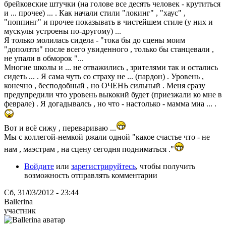
брейковские штучки (на голове все десять человек - крутиться
и ... прочее) ... . Как начали стили "локинг" , "хаус" ,
"поппинг" и прочее показывать в чистейшем стиле (у них и
мускулы устроены по-другому) ...
Я только молилась сидела - "тока бы до сцены моим
"доползти" после всего увиденного , только бы станцевали ,
не упали в обморок "...
Многие школы и ... не отважились , зрителями так и остались
сидеть ... . Я сама чуть со страху не ... (пардон) . Уровень ,
конечно , бесподобный , но ОЧЕНЬ сильный . Меня сразу
предупредили что уровень выкокий будет (приезжали ко мне в
феврале) . Я догадывалсь , но что - настолько - мамма миа ... .
Вот и всё сижу , перевариваю ...
Мы с коллегой-немкой ржали одной "какое счастье что - не
нам , маэстрам , на сцену сегодня подниматься ."
Войдите
или
зарегистрируйтесь
, чтобы получить
возможность отправлять комментарии
Сб, 31/03/2012 - 23:44
Ballerina
участник