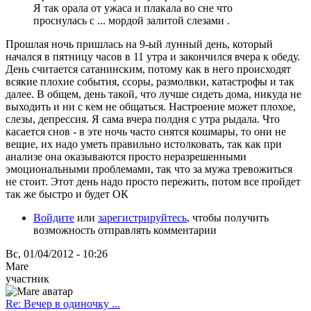
Я так орала от ужаса и плакала во сне что
проснулась с ... мордой залитой слезами .
Прошлая ночь пришлась на 9-ый лунный день, который
начался в пятницу часов в 11 утра и закончился вчера к обеду.
День считается сатанинским, потому как в него происходят
всякие плохие события, ссоры, размолвки, катастрофы и так
далее. В общем, день такой, что лучше сидеть дома, никуда не
выходить и ни с кем не общаться. Настроение может плохое,
слезы, депрессия. Я сама вчера полдня с утра рыдала. Что
касается снов - в эте ночь часто снятся кошмары, то они не
вещие, их надо уметь правильно истолковать, так как при
анализе она оказываются просто неразрешенными
эмоциональными проблемами, так что за мужа тревожиться
не стоит. Этот день надо просто пережить, потом все пройдет
так же быстро и будет ОК
Войдите
или
зарегистрируйтесь
, чтобы получить
возможность отправлять комментарии
Вс, 01/04/2012 - 10:26
Mare
участник
Re: Вечер в одиночку ...