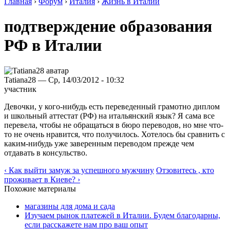
Главная
›
Форум
›
Италия
›
Жизнь в Италии
подтверждение образования
РФ в Италии
Tatiana28 — Ср, 14/03/2012 - 10:32
участник
Девочки, у кого-нибудь есть переведенный грамотно диплом
и школьный аттестат (РФ) на итальянский язык? Я сама все
перевела, чтобы не обращаться в бюро переводов, но мне что-
то не очень нравится, что получилось. Хотелось бы сравнить с
каким-нибудь уже заверенным переводом прежде чем
отдавать в консульство.
‹ Как выйти замуж за успешного мужчину
Отзовитесь , кто
проживает в Киеве? ›
Похожие материалы
магазины для дома и сада
Изучаем рынок платежей в Италии. Будем благодарны,
если расскажете нам про ваш опыт