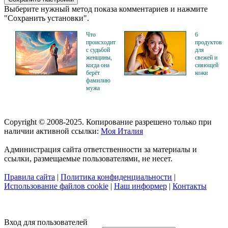
Выберите нужный метод показа комментариев и нажмите
"Сохранить установки".
Что
6
происходит
продуктов
с судьбой
для
женщины,
свежей и
когда она
сияющей
берёт
кожи
фамилию
мужа
Copyright © 2008-2025. Копирование разрешено только при
наличии активной ссылки:
Моя Италия
Администрация сайта ответственности за материалы и
ссылки, размещаемые пользователями, не несет.
Правила сайта
|
Политика конфиденциальности
|
Использование файлов cookie
|
Наш информер
|
Контакты
Вход для пользователей