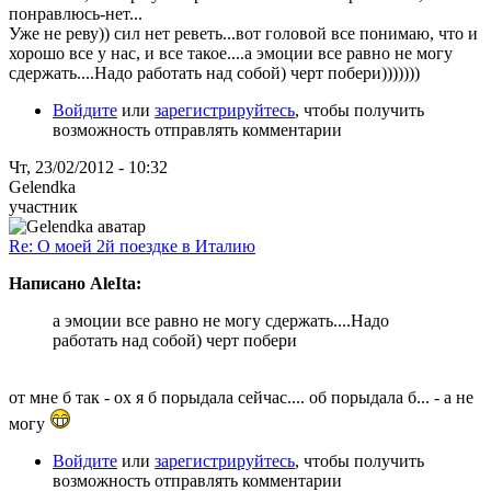
понравлюсь-нет...
Уже не реву)) сил нет реветь...вот головой все понимаю, что и
хорошо все у нас, и все такое....а эмоции все равно не могу
сдержать....Надо работать над собой) черт побери)))))))
Войдите
или
зарегистрируйтесь
, чтобы получить
возможность отправлять комментарии
Чт, 23/02/2012 - 10:32
Gelendka
участник
Re: О моей 2й поездке в Италию
Написано AleIta:
а эмоции все равно не могу сдержать....Надо
работать над собой) черт побери
от мне б так - ох я б порыдала сейчас.... об порыдала б... - а не
могу
Войдите
или
зарегистрируйтесь
, чтобы получить
возможность отправлять комментарии