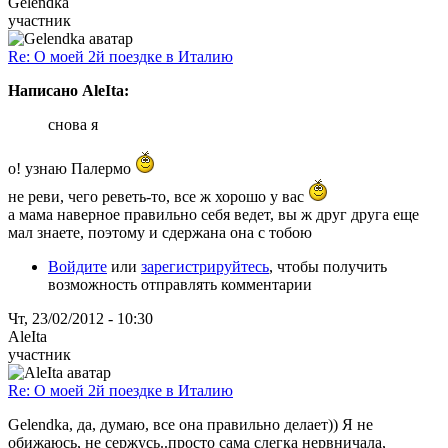
Gelendka
участник
Re: О моей 2й поездке в Италию
Написано AleIta:
снова я
о! узнаю Палермо
не реви, чего реветь-то, все ж хорошо у вас
а мама наверное правильно себя ведет, вы ж друг друга еще
мал знаете, поэтому и сдержана она с тобою
Войдите
или
зарегистрируйтесь
, чтобы получить
возможность отправлять комментарии
Чт, 23/02/2012 - 10:30
AleIta
участник
Re: О моей 2й поездке в Италию
Gelendka, да, думаю, все она правильно делает)) Я не
обижаюсь, не сержусь..просто сама слегка нервничала,