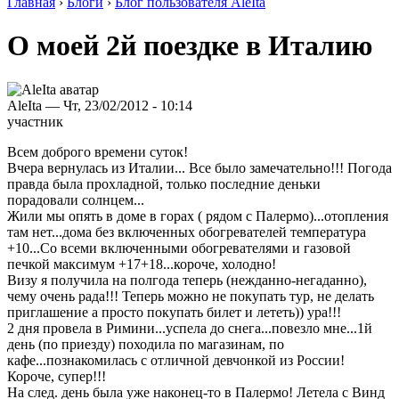
Главная
›
Блоги
›
Блог пользователя AleIta
О моей 2й поездке в Италию
AleIta — Чт, 23/02/2012 - 10:14
участник
Всем доброго времени суток!
Вчера вернулась из Италии... Все было замечательно!!! Погода
правда была прохладной, только последние деньки
порадовали солнцем...
Жили мы опять в доме в горах ( рядом с Палермо)...отопления
там нет...дома без включенных обогревателей температура
+10...Со всеми включенными обогревателями и газовой
печкой максимум +17+18...короче, холодно!
Визу я получила на полгода теперь (нежданно-негаданно),
чему очень рада!!! Теперь можно не покупать тур, не делать
приглашение а просто покупать билет и лететь)) ура!!!
2 дня провела в Римини...успела до снега...повезло мне...1й
день (по приезду) походила по магазинам, по
кафе...познакомилась с отличной девчонкой из России!
Короче, супер!!!
На след. день была уже наконец-то в Палермо! Летела с Винд