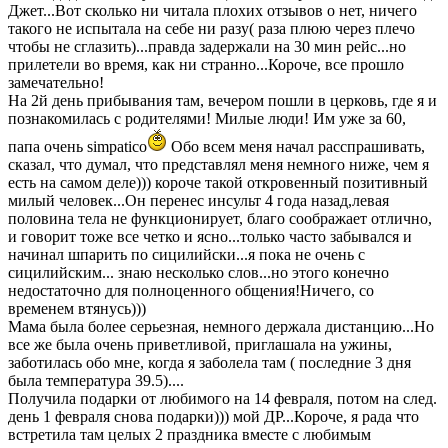
Джет...Вот сколько ни читала плохих отзывов о нет, ничего
такого не испытала на себе ни разу( раза плюю через плечо
чтобы не сглазить)...правда задержали на 30 мин рейс...но
прилетели во время, как ни странно...Короче, все прошло
замечательно!
На 2й день прибывания там, вечером пошли в церковь, где я и
познакомилась с родителями! Милые люди! Им уже за 60,
папа очень simpatico
Обо всем меня начал расспрашивать,
сказал, что думал, что представлял меня немного ниже, чем я
есть на самом деле))) короче такой откровенный позитивный
милый человек...Он перенес инсульт 4 года назад,левая
половина тела не функционирует, благо соображает отлично,
и говорит тоже все четко и ясно...только часто забывался и
начинал шпарить по сицилийски...я пока не очень с
сицилийским... знаю несколько слов...но этого конечно
недостаточно для полноценного общения!Ничего, со
временем втянусь)))
Мама была более серьезная, немного держала дистанцию...Но
все же была очень приветливой, приглашала на ужины,
заботилась обо мне, когда я заболела там ( последние 3 дня
была температура 39.5)....
Получила подарки от любимого на 14 февраля, потом на след.
день 1 февраля снова подарки))) мой ДР...Короче, я рада что
встретила там целых 2 праздника вместе с любимым