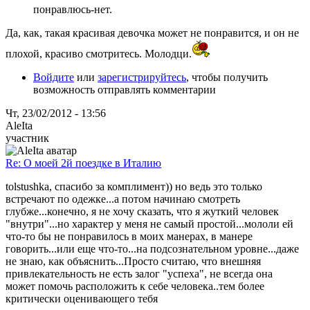
понравлюсь-нет.
Да, как, такая красивая девочка может не понравится, и он не
плохой, красиво смотритесь. Молодци.
Войдите
или
зарегистрируйтесь
, чтобы получить
возможность отправлять комментарии
Чт, 23/02/2012 - 13:56
AleIta
участник
Re: О моей 2й поездке в Италию
tolstushka, спасибо за комплимент)) но ведь это только
встречают по одежке...а потом начинаю смотреть
глубже...конечно, я не хочу сказать, что я жуткий человек
"внутри"...но характер у меня не самый простой...мололи ей
что-то бы не понравилось в моих манерах, в манере
говорить...или еще что-то...на подсознательном уровне...даже
не знаю, как объяснить...Просто считаю, что внешняя
привлекательность не есть залог "успеха", не всегда она
может помочь расположить к себе человека..тем более
критически оценивающего тебя