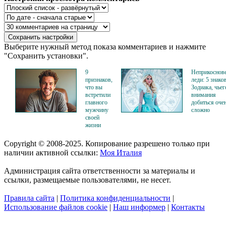
Выберите нужный метод показа комментариев и нажмите
"Сохранить установки".
9
Неприкоснов
признаков,
леди: 5 знако
что вы
Зодиака, чьег
встретили
внимания
главного
добиться оче
мужчину
сложно
своей
жизни
Copyright © 2008-2025. Копирование разрешено только при
наличии активной ссылки:
Моя Италия
Администрация сайта ответственности за материалы и
ссылки, размещаемые пользователями, не несет.
Правила сайта
|
Политика конфиденциальности
|
Использование файлов cookie
|
Наш информер
|
Контакты