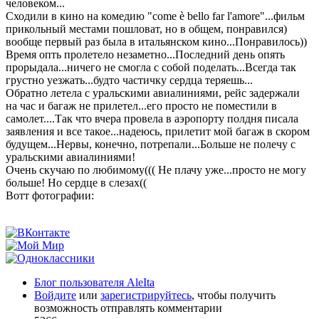
человеком...
Сходили в кино на комедию "come è bello far l'amore"...фильм
прикольный местами пошловат, но в общем, понравился)
вообще первый раз была в итальянском кино...Понравилось))
Время опть пролетело незаметно...Последний день опять
прорыдала...ничего не смогла с собой поделать...Всегда так
грустно уезжать...будто частичку сердца теряешь...
Обратно летела с уральскими авиалиниями, рейс задержали
на час и багаж не прилетел...его просто не поместили в
самолет....Так что вчера провела в аэропорту полдня писала
заявления и все такое...надеюсь, прилетит мой багаж в скором
будущем...Нервы, конечно, потрепали...Больше не полечу с
уральскими авиалиниями!
Очень скучаю по любимому((( Не плачу уже...просто не могу
больше! Но сердце в слезах((
Вотт фотографии:
Блог пользователя AleIta
Войдите
или
зарегистрируйтесь
, чтобы получить
возможность отправлять комментарии