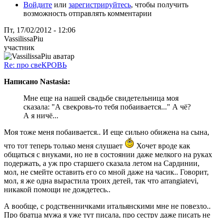
Войдите
или
зарегистрируйтесь
, чтобы получить
возможность отправлять комментарии
Пт, 17/02/2012 - 12:06
VassilissaPiu
участник
Re: про свеКРОВЬ
Написано Nastasia:
Мне еще на нашей свадьбе свидетельница моя
сказала: "А свекровь-то тебя побаивается..." А чё?
А я ничё...
Моя тоже меня побаивается.. И еще сильно обижена на сына,
что тот теперь только меня слушает
Хочет вроде как
общаться с внуками, но не в состоянии даже мелкого на руках
подержать, а уж про старшего сказала летом на Сардинии,
мол, не смейте оставить его со мной даже на часик.. Говорит,
мол, я же одна вырастила троих детей, так что arrangiatevi,
никакой помощи не дождетесь..
А вообще, с родственничками итальянскими мне не повезло..
Про братца мужа я уже тут писала, про сестру даже писать не