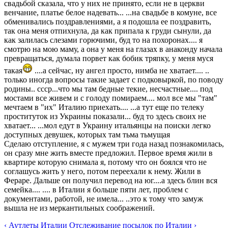
свадьбой сказала, что у них не принято, если не в церкви
венчание, платье белое надевать... ...на свадьбе в комуне, все
обменивались поздравлениями, а я подошла ее поздравить,
так она меня отпихнула, да как припала к груди сынули, да
как залилась слезами горючими, буд то на похоронах.... я
смотрю на мою маму, а она у меня на глазах в анаконду начала
превращаться, думала порвет как бобик тряпку, у меня муся
такая
....а сейчас, ну ангел просто, нимба не хватает.... ..
только иногда вопросы такие задает с подковыркой, по поводу
родины.. ссср...что мы там бедные текие, несчастные.... под
мостами все живем и с голоду помираем.... мол все мы "там"
мечтаем в "их" Италию приехать.... ...а тут еще по телеку
проституток из Украины показали... буд то здесь своих не
хватает... ...мол едут в Украину итальянцы на поиски легко
доступных девушек, которых там тьма тьмущая
Сделаю отступление, я с мужем три года назад познакомилась,
он сразу мне жить вместе предложил. Первое время жили в
квартире которую снимала я, потому что он боялся что не
соглашусь жить у него, потом переехали к нему. Жили в
Фераре. Дальше он получил перевод на юг....а здесь блин вся
семейка.... .... в Италии я больше пяти лет, проблем с
документами, работой, не имела... ..это к тому что замуж
вышла не из меркантильных соображений.
‹ Аутлеты Италии
Отслеживание посылок по Италии ›