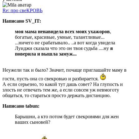
Re: про свеКРОВЬ
Написано SV_IT:
моя мама ненавидела всех моих ухажоров
,
богатые, красивые, умные, талантливые...
...ничего не срабатывало.. ..а вот когда увидела
Луиджи сказала что это он твоя судьба ....ну
я
поверила и вышла замуж...
Неужели так и было? Значит, почаще приглашайте маму в
гости, пусть она со свекровью и разбирается.
А если серьезно, то какой тут дашь совет? На глупость и
злость не отвечать тем же, а если совсем уж невмоготу
общаться, то стараться просто держать дистанцию.
Написано tabun:
Барышни, а кто потом будет свекровями для жен
ваших сыновей?