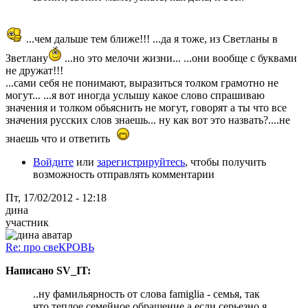
...чем дальше тем ближе!!! ...да я тоже, из Светланы в
Зветлану
...но это мелочи жизни... ...они вообще с буквами
не дружат!!!
...сами себя не понимают, выразиться толком грамотно не
могут... ...я вот иногда услышу какое слово спрашиваю
значения и толком обьяснить не могут, говорят а ты что все
значения русских слов знаешь... ну как вот это назвать?....не
знаешь что и ответить
Войдите
или
зарегистрируйтесь
, чтобы получить
возможность отправлять комментарии
Пт, 17/02/2012 - 12:18
дина
участник
Re: про свеКРОВЬ
Написано SV_IT:
..ну фамильярность от слова famiglia - семья, так
что теплое семейное обращение а если серьезно я