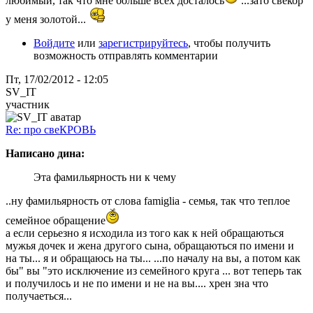
любимый, так что мне больше всех досталось
...зато свёкор
у меня золотой...
Войдите
или
зарегистрируйтесь
, чтобы получить
возможность отправлять комментарии
Пт, 17/02/2012 - 12:05
SV_IT
участник
Re: про свеКРОВЬ
Написано дина:
Эта фамильярность ни к чему
..ну фамильярность от слова famiglia - семья, так что теплое
семейное обращение
а если серьезно я исходила из того как к ней обращаються
мужья дочек и жена другого сына, обращаються по имени и
на ты... я и обращаюсь на ты... ...по началу на вы, а потом как
бы" вы "это исключение из семейного круга ... вот теперь так
и получилось и не по имени и не на вы.... хрен зна что
получаеться...