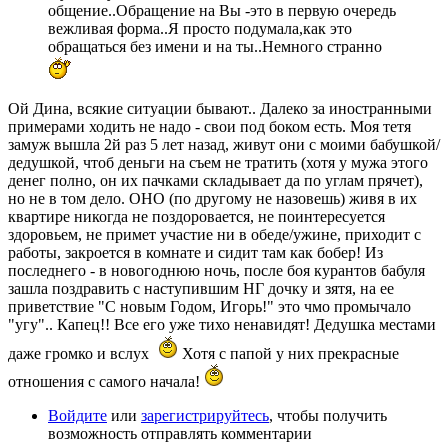
общение..Обращение на Вы -это в первую очередь
вежливая форма..Я просто подумала,как это
обращаться без имени и на ты..Немного странно
Ой Дина, всякие ситуации бывают.. Далеко за иностранными
примерами ходить не надо - свои под боком есть. Моя тетя
замуж вышла 2й раз 5 лет назад, живут они с моими бабушкой/
дедушкой, чтоб деньги на съем не тратить (хотя у мужа этого
денег полно, он их пачками складывает да по углам прячет),
но не в том дело. ОНО (по другому не назовешь) живя в их
квартире никогда не поздоровается, не поинтересуется
здоровьем, не примет участие ни в обеде/ужине, приходит с
работы, закроется в комнате и сидит там как бобер! Из
последнего - в новогоднюю ночь, после боя курантов бабуля
зашла поздравить с наступившим НГ дочку и зятя, на ее
приветствие "С новым Годом, Игорь!" это чмо промычало
"угу".. Капец!! Все его уже тихо ненавидят! Дедушка местами
даже громко и вслух
Хотя с папой у них прекрасные
отношения с самого начала!
Войдите
или
зарегистрируйтесь
, чтобы получить
возможность отправлять комментарии