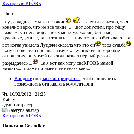
Re: про свеКРОВЬ
tabun
..ну да ладно.... мы то не такие
....а если серьезно, то я
конечно верю, что не все такие.... ...вот допустим, про тёщу,
...моя мама ненавидела всех моих ухажоров, богатые,
красивые, умные, талантливые... ...ничего не срабатывало.. ..а
вот когда увидела Луиджи сказала что это он
твоя судьба
....ну я поверила и вышла замуж... ...у них очень хорошие
отношения, он мамой ее когда назвал первый раз она
разрыдалась....
...а я вот как могу свеКРОВЬ мамой
назвать.... я даже по имени ее неназываю...
Войдите
или
зарегистрируйтесь
, чтобы получить
возможность отправлять комментарии
Чт, 16/02/2012 - 21:25
Kateryna
администратор
Re: про свеКРОВЬ
Написано Gelendka: