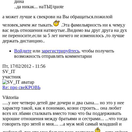
дина
..да никак... наТЫ[/quote
а может лучше к свекрови на Вы обращаться.пожилой
человек,зачем же тыкать.
.Эта фамильярность ни к чему,у
вас ведь отношения натянутые..Видимо вы друг друга на дух
не переносите,если за 5 лет ничего не изменилось ,то лучше
держать дистанцию..
Войдите
или
зарегистрируйтесь
, чтобы получить
возможность отправлять комментарии
Пт, 17/02/2012 - 11:56
SV_IT
участник
Re: про свеКРОВЬ
Viktoriia
.....у нее четверо детей две дочери и два сына.... но это у нее
характер такой, как я понимаю, козни строить... она любит
всех их лбами сталквать вместо токо что бы поддерживать
хорошие отношения между братьями и сестрами... ...что тогда
говорить про зятей и мня.... ...а муж мой самый младший и