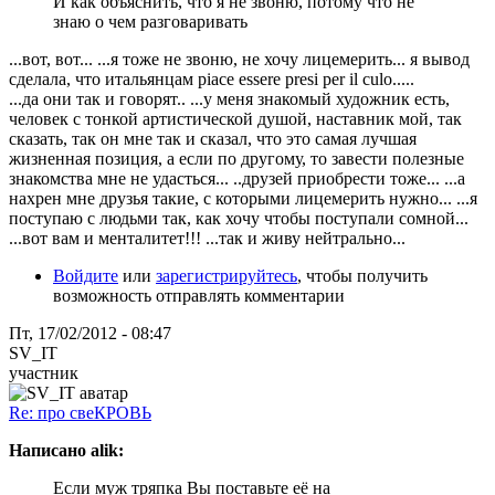
И как объяснить, что я не звоню, потому что не
знаю о чем разговаривать
...вот, вот... ...я тоже не звоню, не хочу лицемерить... я вывод
сделала, что итальянцам piace essere presi per il culo.....
...да они так и говорят.. ...у меня знакомый художник есть,
человек с тонкой артистической душой, наставник мой, так
сказать, так он мне так и сказал, что это самая лучшая
жизненная позиция, а если по другому, то завести полезные
знакомства мне не удасться... ..друзей приобрести тоже... ...а
нахрен мне друзья такие, с которыми лицемерить нужно... ...я
поступаю с людьми так, как хочу чтобы поступали сомной...
...вот вам и менталитет!!! ...так и живу нейтрально...
Войдите
или
зарегистрируйтесь
, чтобы получить
возможность отправлять комментарии
Пт, 17/02/2012 - 08:47
SV_IT
участник
Re: про свеКРОВЬ
Написано alik:
Если муж тряпка Вы поставьте её на