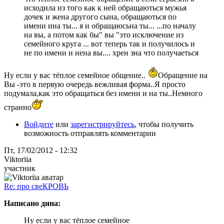
исходила из того как к ней обращаються мужья
дочек и жена другого сына, обращаються по
имени ина ты... я и обращаюсьна ты... ...по началу
на вы, а потом как бы" вы "это исключение из
семейного круга ... вот теперь так и получилось и
не по имени и нена вы.... хрен зна что получаеться
Ну если у вас тёплое семейное общение..
Обращение на
Вы -это в первую очередь вежливая форма..Я просто
подумала,как это обращаться без имени и на ты..Немного
странно
Войдите
или
зарегистрируйтесь
, чтобы получить
возможность отправлять комментарии
Пт, 17/02/2012 - 12:32
Viktoriia
участник
Re: про свеКРОВЬ
Написано дина:
Ну если у вас тёплое семейное