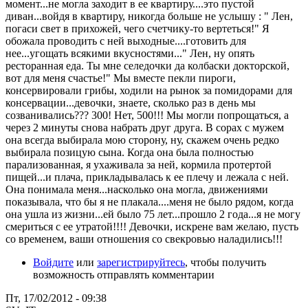
момент...не могла заходит в ее квартиру....это пустой
диван...войдя в квартиру, никогда больше не услышу : " Лен,
погаси свет в прихожей, чего счетчику-то вертеться!" Я
обожала проводить с ней выходные....готовить для
нее...угощать всякими вкусностями..." Лен, ну опять
ресторанная еда. Ты мне селедочки да колбаски докторской,
вот для меня счастье!" Мы вместе пекли пироги,
консервировали грибы, ходили на рынок за помидорами для
консервации...девочки, знаете, сколько раз в день мы
созванивались??? 300! Нет, 500!!! Мы могли попрощаться, а
через 2 минуты снова набрать друг друга. В сорах с мужем
она всегда выбирала мою сторону, ну, скажем очень редко
выбирала позицую сына. Когда она была полностью
парализованная, я ухаживала за ней, кормила протертой
пищей...и плача, прикладывалась к ее плечу и лежала с ней.
Она понимала меня...насколько она могла, движениями
показывала, что бы я не плакала....меня не было рядом, когда
она ушла из жизни...ей было 75 лет...прошло 2 года...я не могу
смериться с ее утратой!!!! Девочки, искрене вам желаю, пусть
со временем, ваши отношения со свекровью наладились!!!
Войдите
или
зарегистрируйтесь
, чтобы получить
возможность отправлять комментарии
Пт, 17/02/2012 - 09:38