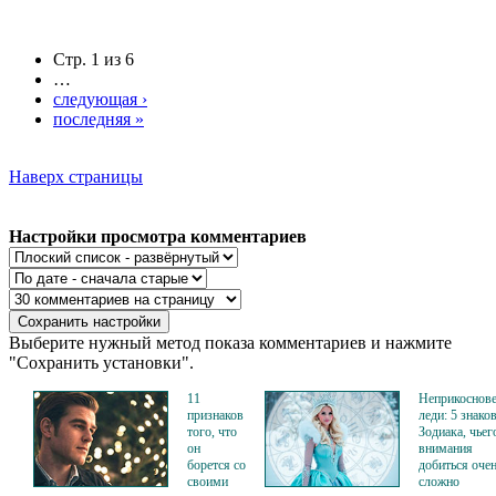
Стр. 1 из 6
…
следующая ›
последняя »
Наверх страницы
Настройки просмотра комментариев
Выберите нужный метод показа комментариев и нажмите
"Сохранить установки".
11
Неприкоснов
признаков
леди: 5 знако
того, что
Зодиака, чьег
он
внимания
борется со
добиться оче
своими
сложно