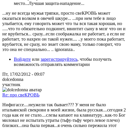
место...Лучшая защита-нападение...
...ну не всегда мужья тряпки, просто свеКРОВЬ может
оказаться волком в овечей шкуре... ...при нем тебе в лицо
улыбается, ему говорить может что ты вся такая хорошая, но
.....что то обязательно подкинет, ввинтит сыну в мозг что он и
не врубиться... сразу...если соображалка не работает, а если не
работает, то нахрен он такой нужен.... ..у моего пока работает,
врубается, не сразу, но знает свою маму, только говорит, что
это она не специально... .. ignoranza..
Войдите
или
зарегистрируйтесь
, чтобы получить
возможность отправлять комментарии
Пт, 17/02/2012 - 09:07
dolcedonna
участник
Re: про свеКРОВЬ
Нифигассе....неужели так бывает??? У меня не было
итальянской свекрови в моей жизни, была русская....сегодня 2
года как ее не стало....слезы капают на клавиатуру...как-то Бог
миловал не испытать утраты (тьфу-тьфу через левое плечо)
близких...она была первая...я очень сильно пережила этот