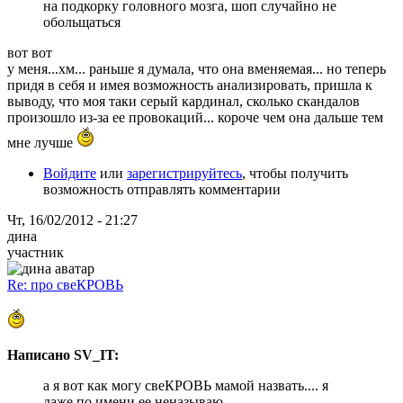
на подкорку головного мозга, шоп случайно не
обольщаться
вот вот
у меня...хм... раньше я думала, что она вменяемая... но теперь
придя в себя и имея возможность анализировать, пришла к
выводу, что моя таки серый кардинал, сколько скандалов
произошло из-за ее провокаций... короче чем она дальше тем
мне лучше
Войдите
или
зарегистрируйтесь
, чтобы получить
возможность отправлять комментарии
Чт, 16/02/2012 - 21:27
дина
участник
Re: про свеКРОВЬ
Написано SV_IT:
а я вот как могу свеКРОВЬ мамой назвать.... я
даже по имени ее неназываю...