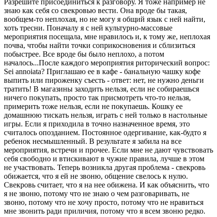
Разрешите присоединиться к разговору. Я тоже например не
знаю как себя со свекровью вести. Она вроде бы такая,
вообщем-то неплохая, но не могу я общий язык с ней найти,
хоть тресни. Поначалу я с ней культурно-массовые
мероприятия посещала, мне нравилось и, к тому же, неплохая
почва, чтобы найти точки соприкосновения и сблизиться
побыстрее. Все вроде бы было неплохо, а потом
началось...После каждого мероприятия риторический вопрос:
Sei annoiata? Приглашаю ее в кафе - банальную чашку кофе
выпить или пироженку съесть - ответ: нет, не нужно деньги
тратить! В магазины заходить нельзя, если не собираешься
ничего покупать, просто так присмотреть что-то нельзя,
примерить тоже нельзя, если не покупаешь. Кошку ее
домашнюю тискать нельзя, играть с ней только в настольные
игры. Если я приходила в точно назначенное время, это
считалось опозданием. Постоянное одергивание, как-будто я
ребенок несмышленный. В результате я забила на все
мероприятия, встречи и прочее. Если мне не дают чувствовать
себя свободно и втискивают в чужие правила, лучше в этом
не участвовать. Теперь возникла другая проблема - свекровь
обижается, что я ей не звоню, общение свелось к нулю.
Свекровь считает, что я на нее обижена. И как объяснить, что
я не звоню, потому что не знаю о чем разговаривать, не
звоню, потому что не хочу просто, потому что не нравиться
мне звонить ради приличия, потому что я всем звоню редко.