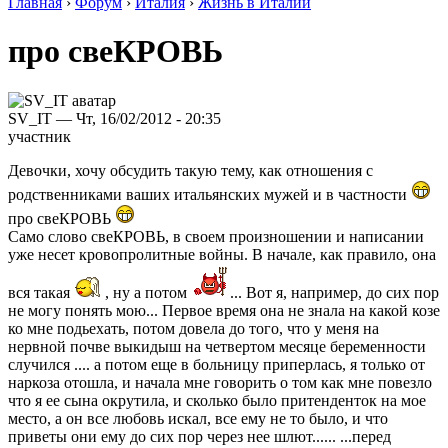
Главная
›
Форум
›
Италия
›
Жизнь в Италии
про свеКРОВЬ
SV_IT — Чт, 16/02/2012 - 20:35
участник
Девочки, хочу обсудить такую тему, как отношения с
родственниками ваших итальянских мужей и в частности
про свеКРОВЬ
Само слово свеКРОВЬ, в своем произношении и написании
уже несет кровопролитные войны. В начале, как правило, она
вся такая
, ну а потом
... Вот я, например, до сих пор
не могу понять мою... Первое время она не знала на какой козе
ко мне подьехать, потом довела до того, что у меня на
нервной почве выкидыш на четвертом месяце беременности
случился .... а потом еще в больницу приперлась, я только от
наркоза отошла, и начала мне говорить о том как мне повезло
что я ее сына окрутила, и сколько было притенденток на мое
место, а он все любовь искал, все ему не то было, и что
приветы они ему до сих пор через нее шлют...... ...перед