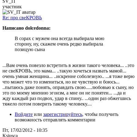
SV_IT
участник
Re: про свеКРОВЬ
Написано dolcedonna:
В сорах с мужем она всегда выбирала мою
сторону, ну, скажем очень редко выбирала
позицую сына
...Вам очень повезло встретить в жизни такого человека... ..это
не свеКРОВЬ, это мама... ..такую хочеться назвать мамой...
очень умная женщина... ..искренне соболезную.. ...я тоже верю
что может что то измениться, но не чувствую и боюсь...
..пытаюсь даже понять, оправдать свою.....любовью к сыну, но
это по моему мнению эгоизм, а мне он не понятен... ...да и
жду каждый раз подвох, удар в спину.. ...один раз обжегшись
тяжело потом поверить такому человеку....
Войдите
или
зарегистрируйтесь
, чтобы получить
возможность отправлять комментарии
Пт, 17/02/2012 - 10:35
Ksiusca