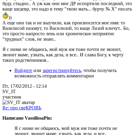
буду, стыдно.. А уж как они мне ДР испортили последний, это
ваще шедевр, это надо в тему "твою мать... бурчу № Х" писать
))
А еще они так и не выучили, как произносится мое имя: то
Вазилисой назовут, то Василизой, то ваще Лизой кличут.. Бо,
это просто напросто лень или хроническое неприятие
"трудных" слов, не знаю..
Я с ними не общаюсь, мой муж им тоже почти не звонит,
звонит маме, узнать, как дела, и все.. И слава Богу, к черту
таких родственников..
Войдите
или
зарегистрируйтесь
, чтобы получить
возможность отправлять комментарии
Пт, 17/02/2012 - 12:14
SV_IT
участник
Re: про свеКРОВЬ
Написано VassilissaPiu:
Я с ними не общаюсь, мой муж им тоже почти не
звонит, звонит маме, узнать, как дела, и все..