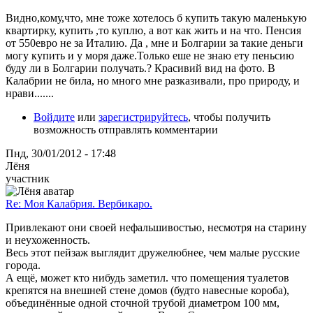
Видно,кому,что, мне тоже хотелось б купить такую маленькую
квартирку, купить ,то куплю, а вот как жить и на что. Пенсия
от 550евро не за Италию. Да , мне и Болгарии за такие деньги
могу купить и у моря даже.Только еше не знаю ету пеньсию
буду ли в Болгарии получать.? Красивий вид на фото. В
Калабрии не била, но много мне разказивали, про природу, и
нрави.......
Войдите
или
зарегистрируйтесь
, чтобы получить
возможность отправлять комментарии
Пнд, 30/01/2012 - 17:48
Лёня
участник
Re: Моя Калабрия. Вербикаро.
Привлекают они своей нефальшивостью, несмотря на старину
и неухоженность.
Весь этот пейзаж выглядит дружелюбнее, чем малые русские
города.
А ещё, может кто нибудь заметил. что помещения туалетов
крепятся на внешней стене домов (будто навесные короба),
объединённые одной сточной трубой диаметром 100 мм,