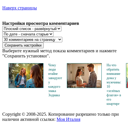
Наверх страницы
Настройки просмотра комментариев
Выберите нужный метод показа комментариев и нажмите
"Сохранить установки".
Чему
На что
люди
обратить
втайне
внимание
завидуют
дома у
у
мужчины:
каждого
10
знака
«зелёных
Зодиака
флагов» в
его
квартире
Copyright © 2008-2025. Копирование разрешено только при
наличии активной ссылки:
Моя Италия