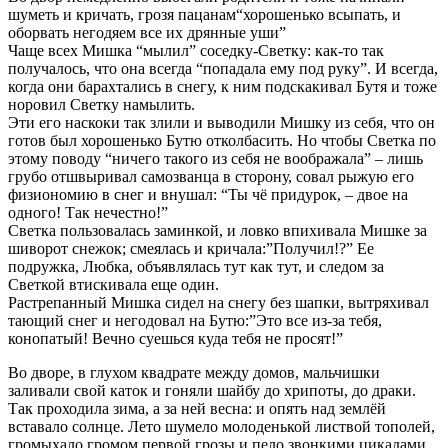
шуметь и кричать, грозя пацанам“хорошенько всыпать, и
оборвать негодяем все их дрянные уши”
Чаще всех Мишка “мылил” соседку-Светку: как-то так
получалось, что она всегда “попадала ему под руку”. И всегда,
когда они барахтались в снегу, к ним подскакивал Бутя и тоже
норовил Светку намылить.
Эти его наскоки так злили и выводили Мишку из себя, что он
готов был хорошенько Бутю отколбасить. Но чтобы Светка по
этому поводу “ничего такого из себя не воображала” – лишь
грубо отшвыривал самозванца в сторону, совал рыжую его
физиономию в снег и внушал: “Ты чё придурок, – двое на
одного! Так нечестно!”
Светка пользовалась заминкой, и ловко впихивала Мишке за
шиворот снежок; смеялась и кричала:”Получил!?” Ее
подружка, Любка, объявлялась тут как тут, и следом за
Светкой втискивала еще один.
Растрепанный Мишка сидел на снегу без шапки, вытряхивал
тающий снег и негодовал на Бутю:”Это все из-за тебя,
конопатый! Вечно суешься куда тебя не просят!”
Во дворе, в глухом квадрате между домов, мальчишки
заливали свой каток и гоняли шайбу до хрипоты, до драки.
Так проходила зима, а за ней весна: и опять над землёй
вставало солнце. Лето шумело молоденькой листвой тополей,
громыхало громом первой грозы и пело звонкими цикадами.