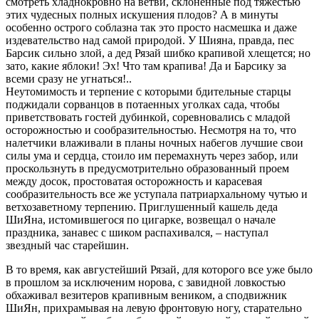
смотреть хладнокровно на ветви, склоненные под тяжестью
этих чудесных полных искушения плодов? А в минуты
особенно острого соблазна так это просто насмешка и даже
издевательство над самой природой. У Шияна, правда, пес
Барсик сильно злой, а дед Рязай шибко крапивой хлещется; но
зато, какие яблоки! Эх! Что там крапива! Да и Барсику за
всеми сразу не угнаться!..
Неутомимость и терпение с которыми бдительные старцы
поджидали сорванцов в потаенных уголках сада, чтобы
приветствовать гостей дубинкой, соревновались с младой
осторожностью и сообразительностью. Несмотря на то, что
налетчики влаживали в планы ночных набегов лучшие свои
силы ума и сердца, стоило им перемахнуть через забор, или
проскользнуть в предусмотрительно образованный проем
между досок, простоватая осторожность и карасевая
сообразительность все же уступала патриархальному чутью и
ветхозаветному терпению. Приглушенный кашель деда
ШиЯна, истомившегося по цигарке, возвещал о начале
праздника, занавес с шиком распахивался, – наступал
звездный час старейшин.
В то время, как августейший Рязай, для которого все уже было
в прошлом за исключеним норова, с завидной ловкостью
обхаживал везитеров крапивным веником, а сподвижник
ШиЯн, прихрамывая на левую фронтовую ногу, старательно