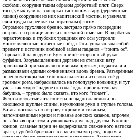
скобами, соорудив таким образом добротный плот. Сверх
того, умыкнули на задворках гастронома тару, (деревянные
ящики) соорудили из них капитанский мостик, и увенчали
свои труды на рее мачты пиратским флагом.
Огромное трухлявое бревно, застряло прямо посередине
острова на границе ивняка с песчаной отмелью. В щербатых
червоточинах и глубоких трещинах его осы устроили
многочисленные потаенные гнёзда. Гнилушка являла собой
предмет и источник любимой забавы пацанов –“гонять ос”.
Тороватый на выдумки Бутя принёс оторванный рукав
фуфайки. Злоумышленники дергали из стеганки вату,
проволокой прилаживали к ивовым прутьям, поджигали и
размахивали едкими сочинениями вдоль бревна. Разъярённые
перепончатокрылые хищники вылетали из своих гнёзд
грозным роем, набрасывались на голопузую вольницу, и тут
уж, – как мудро “надвое сказала” одна прорицательная
бабушка, – трудно было сказать, кто кого “гоняет”.
Желто-полосатые антагонисты нещадно жалилили по
юношески щуплые спины, неуклюжие руки и глупые головы.
Ватага носилась по острову с криком и гиканьем,
напоминавшими крики и гиканье донских казаков, впрочем,
не забывая при этом и улюлюкать друг над другом. В конце
концов, славные парни не выдерживали слаженного натиска
врага, гурьбой бросались в спасительную реку, подымая