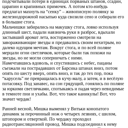
подсчитывали потери в единицах порваных штанов, ссадин,
царапин и крапивных примочек. А потом кто-нибудь
предлагал махнуть на “сенку” – живописную полянку за
железнодорожной насыпью куда свозили сено и собирали его
в большие стога.
Мальчишки забирались на макушку стога, ловко используя
длинный шест, падали навзничь руки в разброс, вдыхали
застывший аромат лета, восторженно смотрели на
завораживающие звезды и предавались своим нехитрым, но
далеко идущим мечтам. Вокруг стога, и по всей поляне
мерцали огни светлячков, которые были так похожи на
звезды, но не могли соперничать с ними.
Намечтавшись вдоволь, и спустившись с небес, пацаны
съезжали на пострадавших от Барсика штанах вниз, потом
опять по шесту вверх, опять вниз, и так до тех пор, пока
“карусель” не превращалась в кучу-малу, а затем, и в весёлую
потасовку. Под занавес, на сон грядущий, гонялись по поляне
за юркими светлячками, спотыкаясь и падая через невидимые
в темноте пни и ухабы. Вот, что такое каникулы! Вот, что
значит чердак!
Ранней весной, Мишка выменял у Витьки конопатого
динамик за перочинный нож о четырех лезвиях, с шилом,
штопором и отверткой. По чердаку проходил
радиотрансляционнй провод. Мишка подсоединил к нему