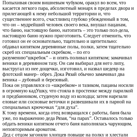
Попыхивая своим вишневым чубуком, оракул во всем, что
касается легкого пара, абсолютный монарх в пределах двора и
прилегающей к нему небольшой территории и, что
существеннее всего, счастливец глубоко убежденный в том,
что он – мудрейший человек своего века, внушал пацанам,
что баню, настоящую баню, натопить – это только пол-дела,
настоящую баню нужно приготовить. Следует отменить, что
готовил он ее основательно, тщательно и щепетильно:
обдавал кипятком деревянные полы, полки, затем тщательно
скреб их специальным скребком, – по его
разумению“шкребок” – и опять поливал кипятком; замачивал
веники в деревянном тазу. Он сам выбирал для него липу,
выстругал из нее дощечки, изготовил, и назвал шедевр на
флотский манер– обрез. Дока Рязай обычно замачивал два
веника – дубовый и березовый.
Пока он управлялся со «шкребком» и тазиком, пацаны носили
в огромную кадУшку, что стояла в простенке между парилкой
и предбанником, студеную воду из колодца; затем нарезали
еловые или сосновые веточки и развешивали их в парной на
специальных крючочках “для духа”.
К тому времени, когда отец возвращался с работы, баня была
уже, по выражению деда Рязая, “на парах”. Оставалось только
обдать веники кипятком отчего баня наполнялась чарующим,
неповторимым ароматом.
Дед с отцом загоняли хлопцев повыше на полку и хлестали