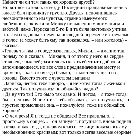
Найдёт ли он там таких же хороших друзей?
Но вот всё готово к отъезду. Последний прощальный день в
классе был проникнут грустью. Друзья, исполнившись
несвойственного им чувства, странно именуемого –
любезность, окружили Мишку повышенным вниманием и
заботой; даже Лариска из 5-го Б и та была настолько учтива,
что сама подошла к нему на последней перемене и с печалью
в голос, (а может быть ему так показалось, – или хотелось) –
сказала:
-Теперь ты там в городе зазнаешься, Михаил. – именно так,
почему-то и сказала – Михаил, и от этого у него на сердце
стало еще тяжелей; захотелось сказать ей что-то доброе и
запоминающееся, но все слова предназначенные месту и
времени, – как это всегда бывает, – вылетели у него из
головы. Вместо этого с чувством выпалил:
-Лариска, честно тебе говорю, – я не хотел тогда с Женькой
драться. Так получилось; не обижайся, ладно?
- Да ну что ты! Это было так давно! И потом, – я тоже тогда
была неправа. Я не хотела тебя обзывать,..так получилось, – с
грустью промолвила она. – пожалуйста, тоже не обижайся,
хорошо?
- О чем речь! Я и тогда не обиделся! Все правильно,...
просто...ну в общем…– он запнулся, потупился, вновь поднял
взгляд, и как тогда, в первом классе, ее лицо показалось ему
необыкновенно красивым; вот только всегда веселые озорные