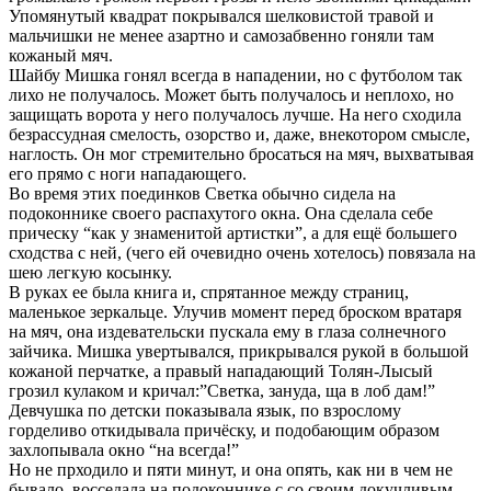
Упомянутый квадрат покрывался шелковистой травой и
мальчишки не менее азартно и самозабвенно гоняли там
кожаный мяч.
Шайбу Мишка гонял всегда в нападении, но с футболом так
лихо не получалось. Может быть получалось и неплохо, но
защищать ворота у него получалось лучше. На него сходила
безрассудная смелость, озорство и, даже, внекотором смысле,
наглость. Он мог стремительно бросаться на мяч, выхватывая
его прямо с ноги нападающего.
Во время этих поединков Светка обычно сидела на
подоконнике своего распахутого окна. Она сделала себе
прическу “как у знаменитой артистки”, а для ещё большего
сходства с ней, (чего ей очевидно очень хотелось) повязала на
шею легкую косынку.
В руках ее была книга и, спрятанное между страниц,
маленькое зеркальце. Улучив момент перед броском вратаря
на мяч, она издевательски пускала ему в глаза солнечного
зайчика. Мишка увертывался, прикрывался рукой в большой
кожаной перчатке, а правый нападающий Толян-Лысый
грозил кулаком и кричал:”Светка, зануда, ща в лоб дам!”
Девчушка по детски показывала язык, по взрослому
горделиво откидывала причёску, и подобающим образом
захлопывала окно “на всегда!”
Но не прходило и пяти минут, и она опять, как ни в чем не
бывало, восседала на подоконнике с со своим докучливым