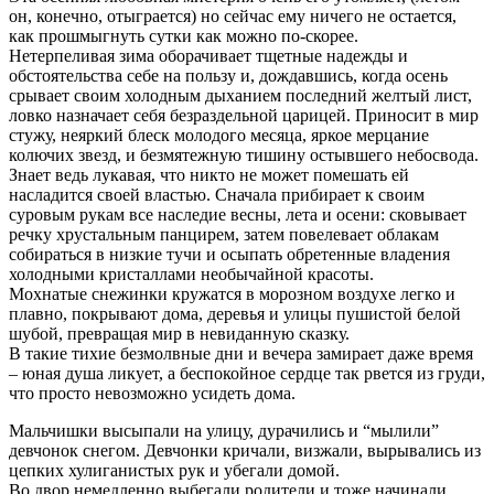
он, конечно, отыграется) но сейчас ему ничего не остается,
как прошмыгнуть сутки как можно по-скорее.
Нетерпеливая зима оборачивает тщетные надежды и
обстоятельства себе на пользу и, дождавшись, когда осень
срывает своим холодным дыханием последний желтый лист,
ловко назначает себя безраздельной царицей. Приносит в мир
стужу, неяркий блеск молодого месяца, яркое мерцание
колючих звезд, и безмятежную тишину остывшего небосвода.
Знает ведь лукавая, что никто не может помешать ей
насладится своей властью. Сначала прибирает к своим
суровым рукам все наследие весны, лета и осени: сковывает
речку хрустальным панцирем, затем повелевает облакам
собираться в низкие тучи и осыпать обретенные владения
холодными кристаллами необычайной красоты.
Мохнатые снежинки кружатся в морозном воздухе легко и
плавно, покрывают дома, деревья и улицы пушистой белой
шубой, превращая мир в невиданную сказку.
В такие тихие безмолвные дни и вечера замирает даже время
– юная душа ликует, а беспокойное сердце так рвется из груди,
что просто невозможно усидеть дома.
Мальчишки высыпали на улицу, дурачились и “мылили”
девчонок снегом. Девчонки кричали, визжали, вырывались из
цепких хулиганистых рук и убегали домой.
Во двор немедленно выбегали родители и тоже начинали