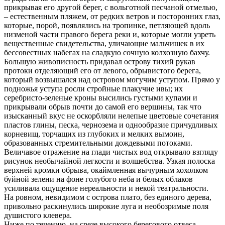
прикрывая его другой берег, с вольготной песчаной отмелью,
– естественным пляжем, от редких ветров и посторонних глаз,
которые, порой, появлялись на тропинке, петляющей вдоль
низменой части правого берега реки и, которые могли узреть
вещественные свидетельства, уличающие мальчишек в их
бессовестных набегах на сладкую сочную колхозную бахчу.
Большую живописность придавал острову тихий рукав
протоки отделяющий его от левого, обрывистого берега,
который возвышался над островом могучим уступом. Прямо у
подножья уступа росли стройные плакучие ивы; их
серебристо-зеленые кроны высились густыми купами и
прикрывали обрыв почти до самой его вершины, так что
изысканный вкус не оскорбляли нелепые цветовые сочетания
пластов глины, песка, чернозема и однообразие причудливых
корневищ, торчащих из глубоких и мелких вымоин,
образованных стремительными дождевыми потоками.
Величавое отражение на глади чистых вод открывало взгляду
рисунок необычайной легкости и волшебства. Узкая полоска
верхней кромки обрыва, окаймленная вычурным хохолком
буйной зелени на фоне голубого неба и белых облаков
усиливала ощущение нереальности и некой театральности.
На ровном, невидимом с острова плато, без единого дерева,
привольно раскинулись широкие луга и необозримые поля
душистого клевера.
Ниже по течению, на срезе высокого берегового отвеса