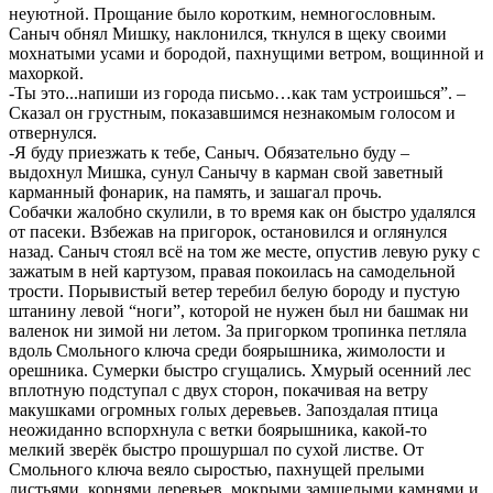
неуютной. Прощание было коротким, немногословным.
Саныч обнял Мишку, наклонился, ткнулся в щеку своими
мохнатыми усами и бородой, пахнущими ветром, вощинной и
махоркой.
-Ты это...напиши из города письмо…как там устроишься”. –
Сказал он грустным, показавшимся незнакомым голосом и
отвернулся.
-Я буду приезжать к тебе, Саныч. Обязательно буду –
выдохнул Мишка, сунул Санычу в карман свой заветный
карманный фонарик, на память, и зашагал прочь.
Собачки жалобно скулили, в то время как он быстро удалялся
от пасеки. Взбежав на пригорок, остановился и оглянулся
назад. Саныч стоял всё на том же месте, опустив левую руку с
зажатым в ней картузом, правая покоилась на самодельной
трости. Порывистый ветер теребил белую бороду и пустую
штанину левой “ноги”, которой не нужен был ни башмак ни
валенок ни зимой ни летом. За пригорком тропинка петляла
вдоль Смольного ключа среди боярышника, жимолости и
орешника. Сумерки быстро сгущались. Хмурый осенний лес
вплотную подступал с двух сторон, покачивая на ветру
макушками огромных голых деревьев. Запоздалая птица
неожиданно вспорхнула с ветки боярышника, какой-то
мелкий зверёк быстро прошуршал по сухой листве. От
Смольного ключа веяло сыростью, пахнущей прелыми
листьями, корнями деревьев, мокрыми замшелыми камнями и