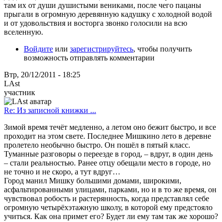
там их от души душистыми вениками, после чего пацаны
прыгали в огромную деревянную кадушку с холодной водой
и от удовольствия и восторга звонко голосили на всю
вселенную.
Войдите
или
зарегистрируйтесь
, чтобы получить
возможность отправлять комментарии
Втр, 20/12/2011 - 18:25
LAst
участник
Re: Из записной книжки ...
Зимой время течёт медленно, а летом оно бежит быстро, и все
проходит на этом свете. Последнее Мишкино лето в деревне
пролетело необычно быстро. Он пошёл в пятый класс.
Туманные разговоры о переезде в город, – вдруг, в один день
– стали реальностью. Ранее отцу обещали место в городе, но
не точно и не скоро, а тут вдруг…
Город манил Мишку большими домами, широкими,
асфальтированными улицами, парками, но и в то же время, он
чувствовал робость и растерянность, когда представлял себе
огромную четырёхэтажную школу, в которой ему предстояло
учиться. Как она примет его? Будет ли ему там так же хорошо?