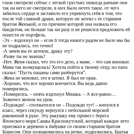
глаза смотрели сейчас с легкой грустью; никогда раньше они
так на него не смотрели, в них было нечто такое, от чего
забилось сердце и заставило его упрекнуть себя в том, что
после той славной драки, которую он затеял с ее старшим
братом Женькой, и по причине которой она назвала его
бандитом, он больше так ни разу и не решился предложить ей
понести ее портфель.
-Эх – вздохнул он – если б тогда никого радом не было мы бы
не подрались, это точно!
-А зачем вы ее затеяли, драку эту?
-Разве ты не знаешь?
-Нет. Женя сказал, что это его дело, а маме, – что сам виноват.
Мама так возмущалась! Хотела пойти к твоему отцу, но папа
сказал: “Пусть пацаны сами разберутся”.
-Жека не виноват, это я затеял. Я был не прав.
-Хорошо, что все хорошо кончается. Вы ведь давно
помирились.
-Помирилсь. – опять вздохнул Мишка. – А все-равно…
Зазвенел звонок на урок.
-Подожди! – спохватился он – Подожди тут! – кинулся в
класс, через секунду вернулся с небольшой морской
раковиной в руке. Эту ракушку ему привез с берега
Японского моря Сашка Краснокутский, который каждое лето
приезжал в деревню к бабушке со своим старшим братом
Борисом. Они познакомились на речке, подружились. Братья