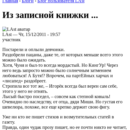
Главная
›
Блоги
›
Блог пользователя LAst
Из записной книжки ...
LAst — Чт, 15/12/2011 - 19:57
участник
Постарели и оплыли девчонки.
Раздобрели пацаны, даже те, от которых меньше всего этого
можно было ожидать.
Хотя, Чуня и был-то всегда мордастый. Но КингУр! Через
него ведь запросто можно было солнечным затмением
любоваться! А Бутя!? Впрочем, на партЕйных харчах и
«лисапед» раздобреет.
Стропила все тот же, – Игорёк всегда был верен сам себе,
этого у него не отнять.
Лысый быстро поседел, – совсем как степной ковыль!
Очевидно по наследству, от отца, дяди Миши. Но густая его
шевелюра, похоже, все еще крепко держит свою фигу.
Уже ни кто не пишет стихов и возмутительных статей в
газету.
Правда, один чудак прозу пишет, но ее почти никто не читает,