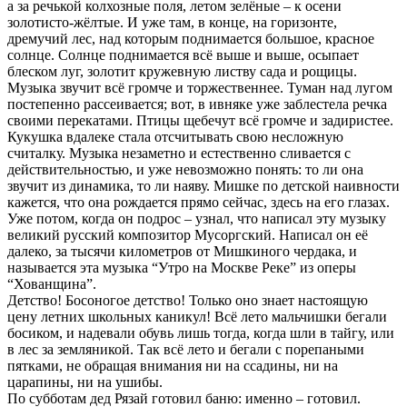
а за речькой колхозные поля, летом зелёные – к осени
золотисто-жёлтые. И уже там, в конце, на горизонте,
дремучий лес, над которым поднимается большое, красное
солнце. Солнце поднимается всё выше и выше, осыпает
блеском луг, золотит кружевную листву сада и рощицы.
Музыка звучит всё громче и торжественнее. Туман над лугом
постепенно рассеивается; вот, в ивняке уже заблестела речка
своими перекатами. Птицы щебечут всё громче и задиристее.
Кукушка вдалеке стала отсчитывать свою несложную
считалку. Музыка незаметно и естественно сливается с
действительностью, и уже невозможно понять: то ли она
звучит из динамика, то ли наяву. Мишке по детской наивности
кажется, что она рождается прямо сейчас, здесь на его глазах.
Уже потом, когда он подрос – узнал, что написал эту музыку
великий русский композитор Мусоргский. Написал он её
далеко, за тысячи километров от Мишкиного чердака, и
называется эта музыка “Утро на Москве Реке” из оперы
“Хованщина”.
Детство! Босоногое детство! Только оно знает настоящую
цену летних школьных каникул! Всё лето мальчишки бегали
босиком, и надевали обувь лишь тогда, когда шли в тайгу, или
в лес за земляникой. Так всё лето и бегали с порепаными
пятками, не обращая внимания ни на ссадины, ни на
царапины, ни на ушибы.
По субботам дед Рязай готовил баню: именно – готовил.