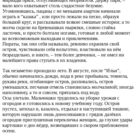
мириады брызг, отпугивающих неприятеля. Держу пари, –
мало кого охватывает столь сладостное безумие.
Угомонившись, пацаны с не меньшим азартом начинали
играть в “казака” , или просто лежали на песке, образуя
большой круг, и рассказывали всякие смешные истории; а то
молча сидели на бревнышках нырялки, словно стайка
ласточек, и просто болтали ногами, готовые в любой момент
ко всевозможным выходкам и приключениям.
Пираты, так они себя называли, ревниво охраняли свой
остров, чувствовали себя вольготно, властвовали на нём
безраздельно, и никто, – тем более девчонки, – не имел ни
малейшего права ступать в их владения.
Так незаметно проходило лето. В августе, после “Ильи”,
обычно начинались дожди, вода в реке прибывала, темнела,
рукава реки, огибающие остров, разливались, остров
уменьшался, песчаная отмель становилась молчаливой; иногда
наполовину, а то и совсем, пряталась под воду.
Осы улетали. Мальчишки трудились на уборке урожая с
огородов и готовились к новому учебному году. Остров
пустел, затихал и, казалось, отдыхал в наступившей тишине,
которую нарушали лишь доносившаяся с грядок далёких
огородов приглушенная перекличка женщин, да глухие удары
картошки о дно вёдер, возвещавших о скором приближении
осени.