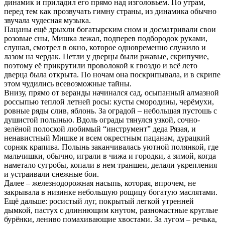
динамик и приладил его прямо над изголовьем. По утрам,
перед тем как прозвучать гимну страны, из динамика обычно
звучала чудесная музыка.
Пацаны ещё дрыхли богатырским сном и досматривали свои
розовые сны, Мишка лежал, подперев подбородок руками,
слушал, смотрел в окно, которое одновременно служило и
лазом на чердак. Петли у дверцы были ржавые, скрипучие,
поэтому её прикрутили проволокой к гвоздю и всё лето
дверца была открыта. По ночам она поскрипывала, и в скрипе
этом чудились всевозможные тайны.
Внизу, прямо от веранды начинался сад, осыпанный алмазной
россыпью теплой летней росы: кусты смородины, черёмухи,
ровные ряды слив, яблонь. За оградой – небольшая пустошь с
душистой полынью. Вдоль ограды тянулся узкой, сочно-
зелёной полоской любимый “инструмент” деда Рязая, и
ненавистный Мишке и всем окрестным пацанам, дурацкий
сорняк крапива. Полынь заканчивалась уютной полянкой, где
мальчишки, обычно, играли в чижа и городки, а зимой, когда
наметало сугробы, копали в нем траншеи, делали укрепления
и устраивали снежные бои.
Далее – железнодорожная насыпь, которая, впрочем, не
закрывала в низинке небольшую рощицу богатую маслятами.
Ещё дальше: росистый луг, покрытый легкой утренней
дымкой, пастух с длиннющим кнутом, разномастные круглые
бурёнки, лениво помахивающие хвостами. За лугом – речька,