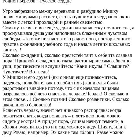
Родион Березов. “Русское сердце”
Утро забрезжило между деревьями и разбудило Мишку
первыми лучами рассвета, скользнувшими в чердачное окно
вместе с легкой прохладой и ранней свежестью.
Сомкнутые веки все еще удерживали занавеску ночного сна, а
проснувшаяся душа уже наполнялась блаженным чувством
свободы, – кто же не знает этого радостного, восторженного
чувства окончания учебного года и начала летних школьных
каникул!
Сколько ожиданий, сколько прелестей таит в себе эта сладкая
пора! Прикройте сладостно глаза, растопырьте самозабвенно
уши, произнесите и вслушайтесь: “Кани-икулы!” Слышите?
Чувствуете? Вот ведь!
У Мишки и его друзей (вы с ними еще познакомитесь,
надеюсь, полюбите, как полюбил их я) каникулы были
радостными вдвойне потому, что с их началом пацанам
разрешалось всё лето спасть на чердаке.Чердак! О сколько в
этом слове…! Сколько поэзии! Сколько романтики. Сколько
шкодливого баловства!
Если есть чердак, значит нет никакого распорядка: когда
ложиться спать, когда вставать – и хоть всю ночь можно
сидеть у костра! А придет пора, (сливы начнут темнеть, а
яблоки румяниться) то и в сад можно; к деду Шияну, или к
деду Рязаю, например. Эх какие там яблоки! Разве можно