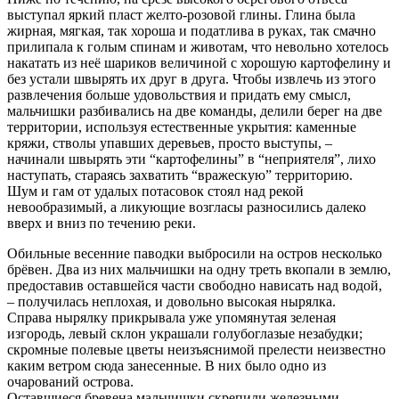
выступал яркий пласт желто-розовой глины. Глина была
жирная, мягкая, так хороша и податлива в руках, так смачно
прилипала к голым спинам и животам, что невольно хотелось
накатать из неё шариков величиной с хорошую картофелину и
без устали швырять их друг в друга. Чтобы извлечь из этого
развлечения больше удовольствия и придать ему смысл,
мальчишки разбивались на две команды, делили берег на две
территории, используя естественные укрытия: каменные
кряжи, стволы упавших деревьев, просто выступы, –
начинали швырять эти “картофелины” в “неприятеля”, лихо
наступать, стараясь захватить “вражескую” территорию.
Шум и гам от удалых потасовок стоял над рекой
невообразимый, а ликующие возгласы разносились далеко
вверх и вниз по течению реки.
Обильные весенние паводки выбросили на остров несколько
брёвен. Два из них мальчишки на одну треть вкопали в землю,
предоставив оставшейся части свободно нависать над водой,
– получилась неплохая, и довольно высокая нырялка.
Справа нырялку прикрывала уже упомянутая зеленая
изгородь, левый склон украшали голубоглазые незабудки;
скромные полевые цветы неизъяснимой прелести неизвестно
каким ветром сюда занесенные. В них было одно из
очарований острова.
Оставшиеся бревена мальчишки скрепили железными