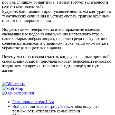
ибо она слишком романтична, а время требует вульгарности
(кто бы мог подумать!)
Будущее, блиставшее и проступавшее неяснымы контурами в
тематических сочинения и устных спорах, грянуло крупным
планом неприкрытого срама.
Но, увы, где же теперь мечты и восторженные надежды
овевавшие нас подобно благоуханию мартовского утра в
наших старых добрых дворах, на речке среди плакучих ив и
солнечных зайчиков, в старинном парке, на шумном катке в
убранстве разноцветных гирлянд...
Почему мы не осознали счастья, когда увенчанные приятной
самонадеянностью и присущей юности непосредственностью,
жадно ловили время и торопились идти вперёд по пути
жизни.
Блог пользователя LAst
Войдите
или
зарегистрируйтесь
, чтобы получить
возможность отправлять комментарии