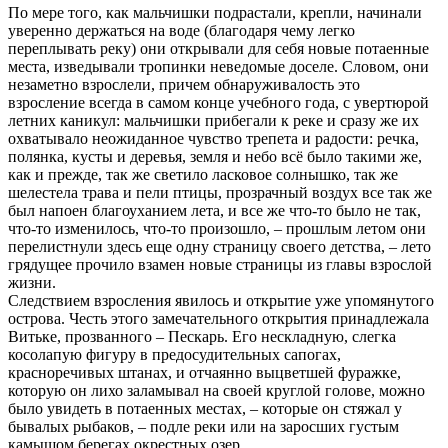
По мере того, как мальчишки подрастали, крепли, начинали
уверенно держаться на воде (благодаря чему легко
переплывать реку) они открывали для себя новые потаенные
места, изведывали тропинки неведомые доселе. Словом, они
незаметно взрослели, причем обнаруживалость это
взросление всегда в самом конце учебного года, с увертюрой
летних каникул: мальчишки прибегали к реке и сразу же их
охватывало неожиданное чувство трепета и радости: речка,
полянка, кусты и деревья, земля и небо всё было такими же,
как и прежде, так же светило ласковое солнышко, так же
шелестела трава и пели птицы, прозрачный воздух все так же
был напоен благоуханием лета, и все же что-то было не так,
что-то изменилось, что-то произошло, – прошлым летом они
перелистнули здесь еще одну страницу своего детства, – лето
грядущее прочило взамен новые страницы из главы взрослой
жизни.
Следствием взросления явилось и открытие уже упомянутого
острова. Честь этого замечательного открытия принадлежала
Витьке, прозванного – Пескарь. Его нескладную, слегка
косолапую фигуру в предосудительных сапогах,
красноречивых штанах, и отчаянно выцветшей фуражке,
которую он лихо заламывал на своей круглой голове, можно
было увидеть в потаенных местах, – которые он стяжал у
бывалых рыбаков, – подле реки или на заросших густым
камышом берегах окрестных озер.