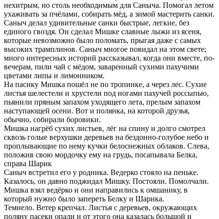
нехитрым, но столь необходимым для Саныча. Помогал летом
ухаживать за пчёлами, собирать мёд, а зимой мастерить санки.
Саныч делал удивительные санки быстрые, легкие, без
единого гвоздя. Он сделал Мишке славные лыжи из ясеня,
которые невозможно было поломать, прыгая даже с самых
высоких трамплинов. Саныч многое повидал на этом свете;
много интересных историй рассказывал, когда они вместе, по-
вечерам, пили чай с мёдом, заваренный сухими пахучими
цветами липы и лимонником.
На пасику Мишка пошёл не по тропинке, а через лес. Сухие
листья шелестели и хрустели под ногами пахучей россыпью,
пьянили пряным запахом уходящего лета, прелым запахом
наступающей осени. Вот и полянка, на которой друзья,
обычно, собирали боровики.
Мишка нагрёб сухих листьев, лёг на спину и долго смотрел
сквозь голые верхушки деревьев на бездонно-голубое небо и
проплывающие по нему кучки белоснежных облаков. Слева,
положив свою мордочку ему на грудь, посапывала Белка,
справа Шарик
Саныч встретил его у родника. Ведерко стояло на пеньке.
Казалось, он давно поджидал Мишку. Постояли. Помолчали.
Мишка взял ведёрко и они направились к омшанику, в
который нужно было запереть Белку и Шарика.
Темнело. Ветер крепчал. Листья с деревьев, окружающих
поляну пасеки опали и от этого она казалась большой и