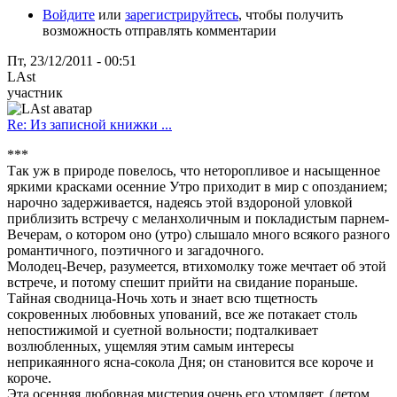
Войдите
или
зарегистрируйтесь
, чтобы получить
возможность отправлять комментарии
Пт, 23/12/2011 - 00:51
LAst
участник
Re: Из записной книжки ...
***
Так уж в природе повелось, что неторопливое и насыщенное
яркими красками осенние Утро приходит в мир с опозданием;
нарочно задерживается, надеясь этой вздороной уловкой
приблизить встречу с меланхоличным и покладистым парнем-
Вечерам, о котором оно (утро) слышало много всякого разного
романтичного, поэтичного и загадочного.
Молодец-Вечер, разумеется, втихомолку тоже мечтает об этой
встрече, и потому спешит прийти на свидание пораньше.
Тайная сводница-Ночь хоть и знает всю тщетность
сокровенных любовных упований, все же потакает столь
непостижимой и суетной вольности; подталкивает
возлюбленных, ущемляя этим самым интересы
неприкаянного ясна-сокола Дня; он становится все короче и
короче.
Эта осенняя любовная мистерия очень его утомляет, (летом