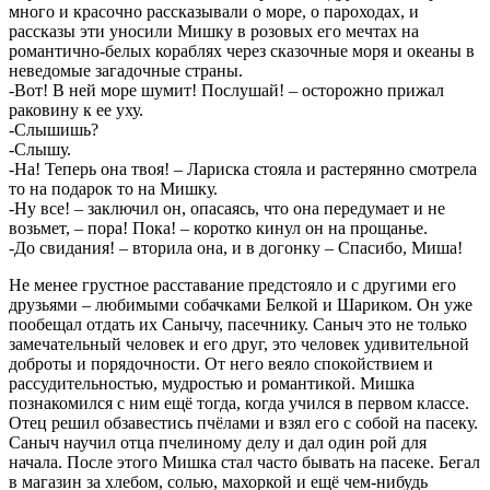
много и красочно рассказывали о море, о пароходах, и
рассказы эти уносили Мишку в розовых его мечтах на
романтично-белых кораблях через сказочные моря и океаны в
неведомые загадочные страны.
-Вот! В ней море шумит! Послушай! – осторожно прижал
раковину к ее уху.
-Слышишь?
-Слышу.
-На! Теперь она твоя! – Лариска стояла и растерянно смотрела
то на подарок то на Мишку.
-Ну все! – заключил он, опасаясь, что она передумает и не
возьмет, – пора! Пока! – коротко кинул он на прощанье.
-До свидания! – вторила она, и в догонку – Спасибо, Миша!
Не менее грустное расставание предстояло и с другими его
друзьями – любимыми собачками Белкой и Шариком. Он уже
пообещал отдать их Санычу, пасечнику. Саныч это не только
замечательный человек и его друг, это человек удивительной
доброты и порядочности. От него веяло спокойствием и
рассудительностью, мудростью и романтикой. Мишка
познакомился с ним ещё тогда, когда учился в первом классе.
Отец решил обзавестись пчёлами и взял его с собой на пасеку.
Саныч научил отца пчелиному делу и дал один рой для
начала. После этого Мишка стал часто бывать на пасеке. Бегал
в магазин за хлебом, солью, махоркой и ещё чем-нибудь