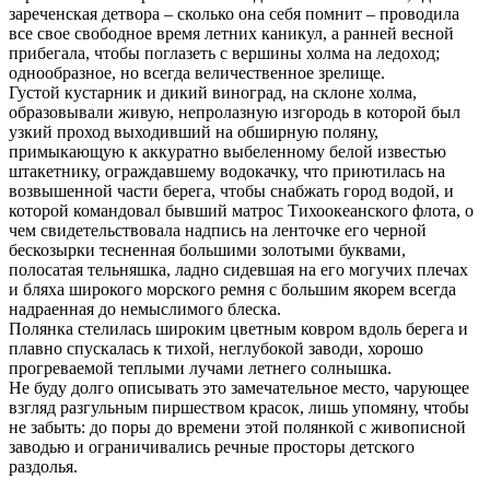
зареченская детвора – сколько она себя помнит – проводила
все свое свободное время летних каникул, а ранней весной
прибегала, чтобы поглазеть с вершины холма на ледоход;
однообразное, но всегда величественное зрелище.
Густой кустарник и дикий виноград, на склоне холма,
образовывали живую, непролазную изгородь в которой был
узкий проход выходивший на обширную поляну,
примыкающую к аккуратно выбеленному белой известью
штакетнику, ограждавшему водокачку, что приютилась на
возвышенной части берега, чтобы снабжать город водой, и
которой командовал бывший матрос Тихоокеанского флота, о
чем свидетельствовала надпись на ленточке его черной
бескозырки тесненная большими золотыми буквами,
полосатая тельняшка, ладно сидевшая на его могучих плечах
и бляха широкого морского ремня с большим якорем всегда
надраенная до немыслимого блеска.
Полянка стелилась широким цветным ковром вдоль берега и
плавно спускалась к тихой, неглубокой заводи, хорошо
прогреваемой теплыми лучами летнего солнышка.
Не буду долго описывать это замечательное место, чарующее
взгляд разгульным пиршеством красок, лишь упомяну, чтобы
не забыть: до поры до времени этой полянкой с живописной
заводью и ограничивались речные просторы детского
раздолья.