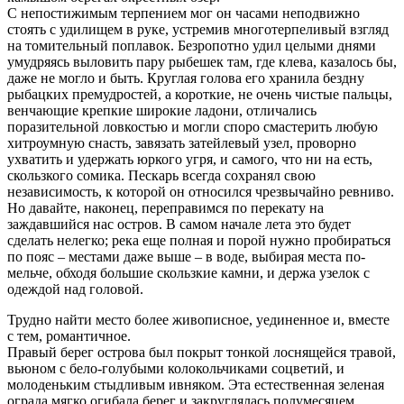
С непостижимым терпением мог он часами неподвижно
стоять с удилищем в руке, устремив многотерпеливый взгляд
на томительный поплавок. Безропотно удил целыми днями
умудряясь выловить пару рыбешек там, где клева, казалось бы,
даже не могло и быть. Круглая голова его хранила бездну
рыбацких премудростей, а короткие, не очень чистые пальцы,
венчающие крепкие широкие ладони, отличались
поразительной ловкостью и могли споро смастерить любую
хитроумную снасть, завязать затейлевый узел, проворно
ухватить и удержать юркого угря, и самого, что ни на есть,
скользкого сомика. Пескарь всегда сохранял свою
независимость, к которой он относился чрезвычайно ревниво.
Но давайте, наконец, переправимся по перекату на
заждавшийся нас остров. В самом начале лета это будет
сделать нелегко; река еще полная и порой нужно пробираться
по пояс – местами даже выше – в воде, выбирая места по-
мельче, обходя большие скользкие камни, и держа узелок с
одеждой над головой.
Трудно найти место более живописное, уединенное и, вместе
с тем, романтичное.
Правый берег острова был покрыт тонкой лоснящейся травой,
вьюном с бело-голубыми колокольчиками соцветий, и
молоденьким стыдливым ивняком. Эта естественная зеленая
ограда мягко огибала берег и закруглялась полумесяцем,