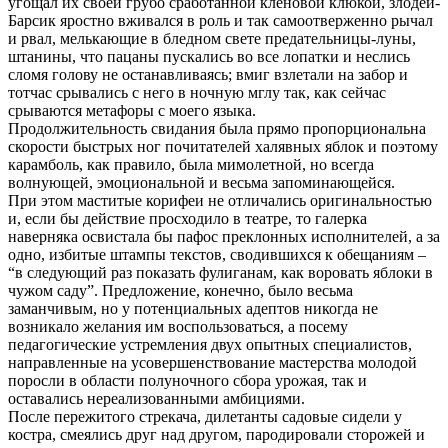
угощал их своей грубо сработанной кленовой клюкой, злодей-
Барсик яростно вживался в роль и так самоотверженно рычал
и рвал, мелькающие в бледном свете предательницы-луны,
штанины, что пацаны пускались во все лопатки и неслись
сломя голову не останавливаясь; вмиг взлетали на забор и
тотчас срывались с него в ночную мглу так, как сейчас
срываются метафоры с моего языка.
Продолжительность свидания была прямо пропорциональна
скорости быстрых ног почитателей халявных яблок и поэтому
карамболь, как правило, была мимолетной, но всегда
волнующей, эмоциональной и весьма запоминающейся.
При этом маститые корифеи не отличались оригинальностью
и, если бы действие просходило в театре, то галерка
наверняка освистала бы пафос преклонных исполнителей, а за
одно, избитые штампы текстов, сводившихся к обещаниям –
“в следующий раз показать фулиганам, как воровать яблоки в
чужом саду”. Предложение, конечно, было весьма
заманчивым, но у потенциальных адептов никогда не
возникало желания им воспользоваться, а посему
педагогические устремления двух опытных специалистов,
направленные на усовершенствование мастерства молодой
поросли в области полуночного сбора урожая, так и
оставались нереализованными амбициями.
После пережитого стрекача, дилетанты садовые сидели у
костра, смеялись друг над другом, пародировали сторожей и