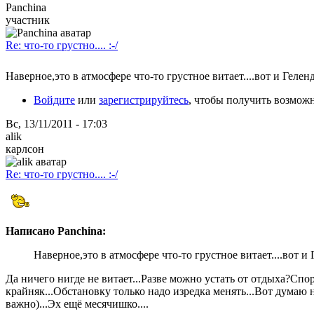
Panchina
участник
Re: что-то грустно.... :-/
Наверное,это в атмосфере что-то грустное витает....вот и Гелендк
Войдите
или
зарегистрируйтесь
, чтобы получить возмож
Вс, 13/11/2011 - 17:03
alik
карлсон
Re: что-то грустно.... :-/
Написано Panchina:
Наверное,это в атмосфере что-то грустное витает....вот и Г
Да ничего нигде не витает...Разве можно устать от отдыха?Спор
крайняк...Обстановку только надо изредка менять...Вот думаю 
важно)...Эх ещё месячишко....