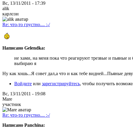
Вс, 13/11/2011 - 17:39
alik
карлсон
Re: что-то грустно.... :-/
Написано Gelendka:
не хами, на меня пока что реагируют трезвые и пьяные и 
выбираю я
Ну как хошь...Я совет дал,а что и как тебе видней...Пьяные деву
Войдите
или
зарегистрируйтесь
, чтобы получить возмож
Вс, 13/11/2011 - 19:08
Mare
участник
Re: что-то грустно.... :-/
Написано Panchina: