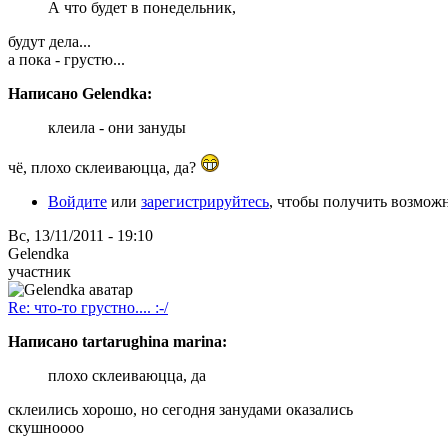
А что будет в понедельник,
будут дела...
а пока - грустю...
Написано Gelendka:
клеила - они зануды
чё, плохо склеиваюцца, да?
Войдите
или
зарегистрируйтесь
, чтобы получить возмож
Вс, 13/11/2011 - 19:10
Gelendka
участник
Re: что-то грустно.... :-/
Написано tartarughina marina:
плохо склеиваюцца, да
склеились хорошо, но сегодня занудами оказались
скушноооо