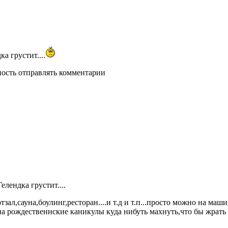
а грустит....
ность отправлять комментарии
елендка грустит....
тзал,сауна,боулинг,ресторан....и т.д и т.п...просто можно на ма
на рождественнские каникулы куда нибуть махнуть,что бы жрать 