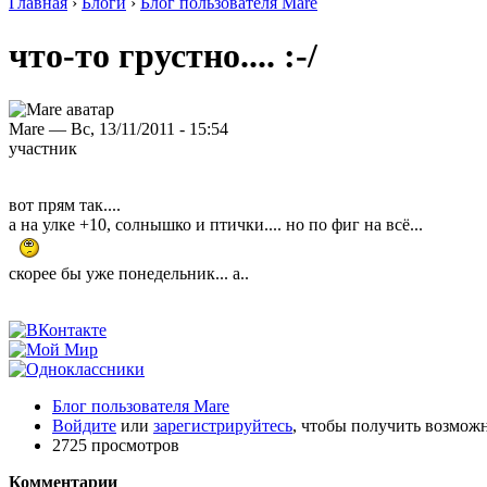
Главная
›
Блоги
›
Блог пользователя Mare
что-то грустно.... :-/
Mare — Вс, 13/11/2011 - 15:54
участник
вот прям так....
а на улке +10, солнышко и птички.... но по фиг на всё...
скорее бы уже понедельник... а..
Блог пользователя Mare
Войдите
или
зарегистрируйтесь
, чтобы получить возмож
2725 просмотров
Комментарии