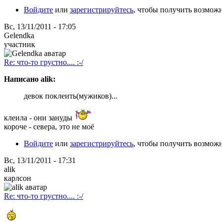
Войдите
или
зарегистрируйтесь
, чтобы получить возмож
Вс, 13/11/2011 - 17:05
Gelendka
участник
Re: что-то грустно.... :-/
Написано alik:
девок поклеить(мужиков)...
клеила - они зануды
короче - севера, это не моё
Войдите
или
зарегистрируйтесь
, чтобы получить возмож
Вс, 13/11/2011 - 17:31
alik
карлсон
Re: что-то грустно.... :-/