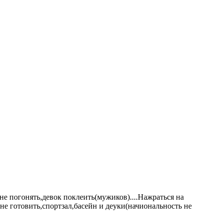
шине погонять,девок поклеить(мужиков)....Нажраться на
не готовить,спортзал,басейн и деуки(начиональность не