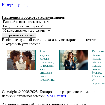
Наверх страницы
Настройки просмотра комментариев
Выберите нужный метод показа комментариев и нажмите
"Сохранить установки".
Знаки
Как найти
зодиака,
общий
которые
язык на
привлекают,
работе с
но не ладят:
каждым
какие
знаком
отношения
Зодиака:
самые
12 советов
проблемные?
от
астрологов
Copyright © 2008-2025. Копирование разрешено только при
наличии активной ссылки:
Моя Италия
Администрация сайта ответственности за материалы и