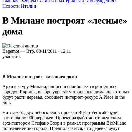
Главная
›
Форум
›
Статьи и материалы для обсуждения
›
Новости Италии
В Милане построят «лесные»
дома
Begemot — Втр, 08/11/2011 - 12:11
участник
В Милане построят «лесные» дома
Архитектуру Милана, одного из наиболее загрязненных
городов Европы, вскоре украсят уникальные дома, на которых
будут расти деревья, сообщает интернет-ресурс A Place in the
Sun.
На этажах двух небоскребов проекта Bosco Verticale будет
расти около 900 деревьев. Проект разработан итальянским
архитектором Стефано Боэри в рамках программы BioMilano
по озеленению города. Предполагается, что деревья будут