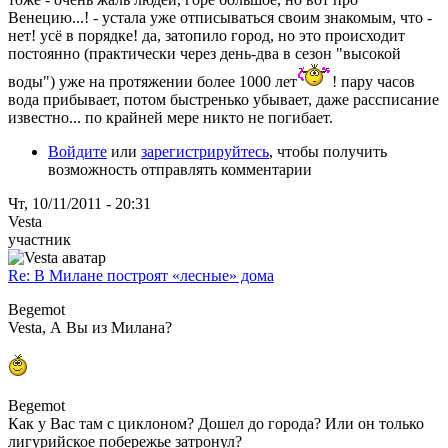
Венецию...! - устала уже отписываться своим знакомым, что -
нет! усё в порядке! да, затопило город, но это происходит
постоянно (практически через день-два в сезон "высокой
воды") уже на протяжении более 1000 лет
! пару часов
вода прибывает, потом быстренько убывает, даже рассписание
известно... по крайней мере никто не погибает.
Войдите
или
зарегистрируйтесь
, чтобы получить
возможность отправлять комментарии
Чт, 10/11/2011 - 20:31
Vesta
участник
Re: В Милане построят «лесные» дома
Begemot
Vesta, А Вы из Милана?
Begemot
Как у Вас там с циклоном? Дошел до города? Или он только
лигурийское побережье затронул?