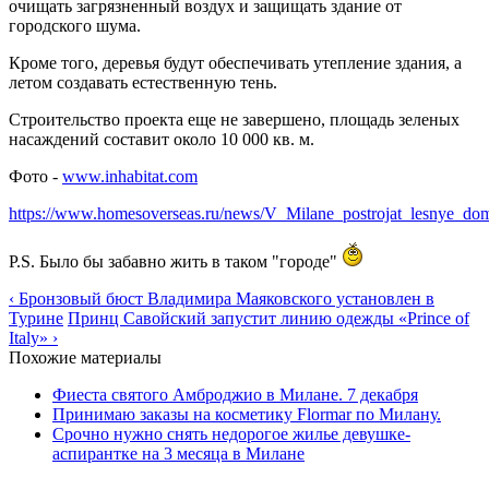
очищать загрязненный воздух и защищать здание от
городского шума.
Кроме того, деревья будут обеспечивать утепление здания, а
летом создавать естественную тень.
Строительство проекта еще не завершено, площадь зеленых
насаждений составит около 10 000 кв. м.
Фото -
www.inhabitat.com
https://www.homesoverseas.ru/news/V_Milane_postrojat_lesnye_do
P.S. Было бы забавно жить в таком "городе"
‹ Бронзовый бюст Владимира Маяковского установлен в
Турине
Принц Савойский запустит линию одежды «Prince of
Italy» ›
Похожие материалы
Фиеста святого Амброджио в Милане. 7 декабря
Принимаю заказы на косметику Flormar по Милану.
Срочно нужно снять недорогое жилье девушке-
аспирантке на 3 месяца в Милане