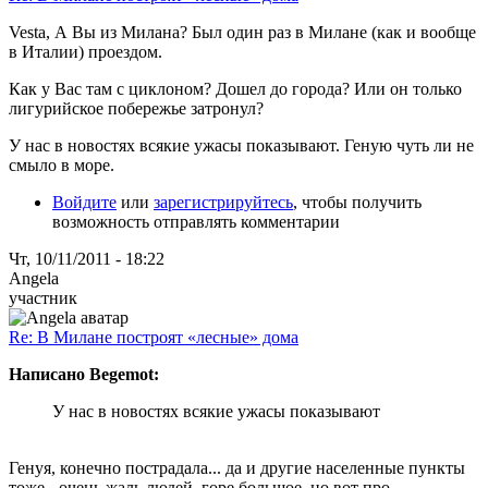
Vesta, А Вы из Милана? Был один раз в Милане (как и вообще
в Италии) проездом.
Как у Вас там с циклоном? Дошел до города? Или он только
лигурийское побережье затронул?
У нас в новостях всякие ужасы показывают. Геную чуть ли не
смыло в море.
Войдите
или
зарегистрируйтесь
, чтобы получить
возможность отправлять комментарии
Чт, 10/11/2011 - 18:22
Angela
участник
Re: В Милане построят «лесные» дома
Написано Begemot:
У нас в новостях всякие ужасы показывают
Генуя, конечно пострадала... да и другие населенные пункты
тоже - очень жаль людей, горе большое, но вот про