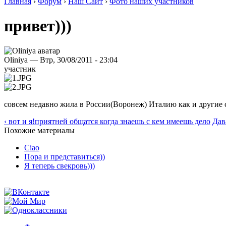
Главная
›
Форум
›
Наш Сайт
›
Фото наших участников
привет)))
Oliniya — Втр, 30/08/2011 - 23:04
участник
совсем недавно жила в России(Воронеж) Италию как и другие с
‹ вот и я!приятней общатся когда знаешь с кем имеешь дело
Дав
Похожие материалы
Ciao
Пора и представиться))
Я теперь свекровь)))