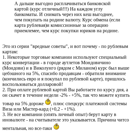
А дальше выгодно расплачиваться банковской
картой (курс отличный!!!) На каждом углу
банкоматы. И снимать через них кеш выгоднее,
чем покупать на родине валюту. Курс обмена (если
карта рублевая)и комиссионные за операцию
приемлемее, чем курс покупки юриков на родине.
Это из серии "вредные советы", и вот почему - по рублевым
картам:
1. Некоторые торговые компании используют специальный
курс конвертации - в городе аутлетов Мондовичино
(Мондови) и в Виколунго (рядом с Миланом) курс был выше
цебэшного на 5%, спасибо продавцам - обратили внимание
(кончились евро и я покупал по рублевой карте), пришлось
воспользоваться долларовой!
2. При оплате рублевой картой Вы работаете по курсу дня, а
он скачет в течение недели -2% - +5%, так что можете купить
товар на 5% дороже
, плюс спецкурс платежной системы
Виза или Мастер-кард (+0,2 - +1%).
3. Не все компании (опять личный опыт) берут карту в
иновалюте - на считывателе это указывается. Причина читсо
ментальная, но все-таки