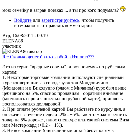
мою семейку в загран поезках.... а ты про кого подумала?
Войдите
или
зарегистрируйтесь
, чтобы получить
возможность отправлять комментарии
Втр, 16/08/2011 - 09:19
ELENA86
участник
Re: Сколько денег брать с собой в Италию???
Это из серии "вредные советы", и вот почему - по рублевым
картам:
1. Некоторые торговые компании используют специальный
курс конвертации - в городе аутлетов Мондовичино
(Мондови) и в Виколунго (рядом с Миланом) курс был выше
цебэшного на 5%, спасибо продавцам - обратили внимание
(кончились евро и я покупал по рублевой карте), пришлось
воспользоваться долларовой!
2. При оплате рублевой картой Вы работаете по курсу дня, а
он скачет в течение недели -2% - +5%, так что можете купить
товар на 5% дороже , плюс спецкурс платежной системы Виза
или Мастер-кард (+0,2 - +1%).
3. Не все компании (опять личный опыт) берут карту в