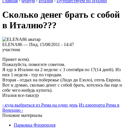
Главная
›
Форум
›
Италия
›
Путешествуем по Италии
Сколько денег брать с собой
в Италию???
ELENA86 — Пнд, 15/08/2011 - 14:47
участник
Привет всем).
Пожалуйста, помогите советом.
Я еду в Италию на 2 недели: с 3 сентября по 17(14 дней). Из
них 1 неделя - тур по городам.
Вторая - отдых на побережье (Лидо ди Езоло), отель Европа.
Вот и думаю, сколько денег с собой брать, хотелось бы еще и
себе чего-нибудь купить).
Италия все-таки)))
‹ куда выбраться из Рима на один день
Из аэропорта Рима в
Венецию ›
Похожие материалы
Парковка Флоренция