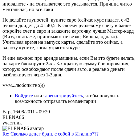
иновалюте - на считывателе это указывается. Причина читсо
ментальная, но все-таки
Не делайте глупостей, купите евро (сейчас курс падает, с 42
рублей дойдет до 41-40,5. К своему рублевому счету в банке
откройте счет в евро и закажите карточку, лучше Мастер-кард
(Визу, опять же, принимают не везде, Европа, однако).
Учитывая время на выпуск карты, сделайте это сейчас, а
валюту купите, когда утрясется курс
И еще важное: при аренде машины, если Вы это будете делать,
на карте блокируют 2-х - 3-х кратную сумму бронирования,
которую освобождают после сдачи авто, а реально деньги
разблокируют через 1-3 дня.
ммм...любопытно)))
Войдите
или
зарегистрируйтесь
, чтобы получить
возможность отправлять комментарии
Втр, 16/08/2011 - 09:29
ELENA86
участник
Re: Сколько денег брать с собой в Италию???