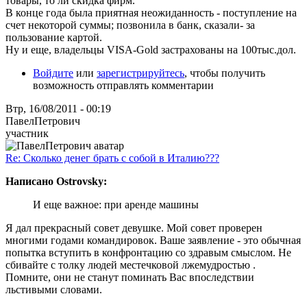
товары, то ли скидка фирм.
В конце года была приятная неожиданность - поступление на
счет некоторой суммы; позвонила в банк, сказали- за
пользование картой.
Ну и еще, владельцы VISA-Gold застрахованы на 100тыс.дол.
Войдите
или
зарегистрируйтесь
, чтобы получить
возможность отправлять комментарии
Втр, 16/08/2011 - 00:19
ПавелПетрович
участник
Re: Сколько денег брать с собой в Италию???
Написано Ostrovsky:
И еще важное: при аренде машины
Я дал прекрасный совет девушке. Мой совет проверен
многими годами командировок. Ваше заявление - это обычная
попытка вступить в конфронтацию со здравым смыслом. Не
сбивайте с толку людей местечковой лжемудростью .
Помните, они не станут поминать Вас впоследствии
льстивыми словами.