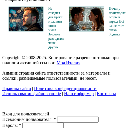
Не
Почему
созданы
происходят
для брака:
ссоры в
мужчины
парах? Всё
этого
зависит от
знака
знака
Зодиака
Зодиака
разводятся
чаще
других
Copyright © 2008-2025. Копирование разрешено только при
наличии активной ссылки:
Моя Италия
Администрация сайта ответственности за материалы и
ссылки, размещаемые пользователями, не несет.
Правила сайта
|
Политика конфиденциальности
|
Использование файлов cookie
|
Наш информер
|
Контакты
Вход для пользователей
Псевдоним пользователя:
*
Пароль:
*