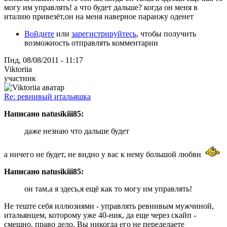
могу им управлять! а что будет дальше? когда он меня в
италию привезёт,он на меня наверное паранжу оденет
Войдите
или
зарегистрируйтесь
, чтобы получить
возможность отправлять комментарии
Пнд, 08/08/2011 - 11:17
Viktoriia
участник
Re: ревнивый итальяшка
Написано natusikiii85:
даже незнаю что дальше будет
а ничего не будет, не видно у вас к нему большой любви
Написано natusikiii85:
он там,а я здесь,я ещё как то могу им управлять!
Не теште себя иллюзиями - управлять ревнивым мужчиной,
итальянцем, которому уже 40-ник, да еще через скайп -
смешно, право дело. Вы никогда его не переделаете