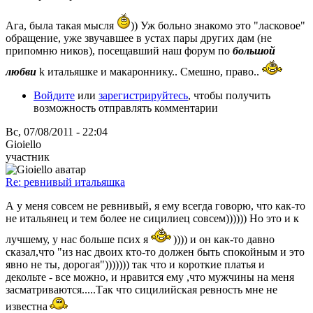
Ага, была такая мысля
)) Уж больно знакомо это "ласковое"
обращение, уже звучавшее в устах пары других дам (не
припомню ников), посещавший наш форум по
большой
любви
k итальяшке и макароннику.. Смешно, право..
Войдите
или
зарегистрируйтесь
, чтобы получить
возможность отправлять комментарии
Вс, 07/08/2011 - 22:04
Gioiello
участник
Re: ревнивый итальяшка
А у меня совсем не ревнивый, я ему всегда говорю, что как-то
не итальянец и тем более не сицилиец совсем)))))) Но это и к
лучшему, у нас больше псих я
)))) и он как-то давно
сказал,что "из нас двоих кто-то должен быть спокойным и это
явно не ты, дорогая"))))))) так что и короткие платья и
декольте - все можно, и нравится ему ,что мужчины на меня
засматриваются.....Так что сицилийская ревность мне не
известна