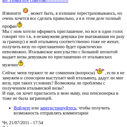
Re: Помогите советом!!!!!!!!!!!!!!!!
Извините
, может быть, я излишне перестраховываюсь, но
очень хочется все сделать правильно, а я в этом деле полный
профан
.
Мы с ним хотели оформить приглашение, но все в один голос
говорят что т.к. я незамужняя девушка (не выезжавшая ни разу
за границу) и мой итальянец соответственно тоже не женат,
получить визу по приглашению будет практически
невозможно. Итальянское консульство с большой неохотой
выдает визы девушкам по приглашению от итальянских
мужчин
.
Сейчас меня терзают те же сомнения (вопросы)
, если я не
замужем и спонсором выступает мой итальянец, дадут ли мне
визу, при таких условиях? Возможны ли проблемы с
получением итальянской визы?
И еще, он хочет пригласить и мою маму, она пенсионерка и
тоже не была заграницей.
Войдите
или
зарегистрируйтесь
, чтобы получить
возможность отправлять комментарии
Чт, 21/07/2011 - 17:54