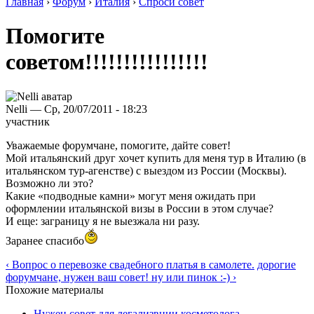
Главная
›
Форум
›
Италия
›
Спроси совет
Помогите
советом!!!!!!!!!!!!!!!!
Nelli — Ср, 20/07/2011 - 18:23
участник
Уважаемые форумчане, помогите, дайте совет!
Мой итальянский друг хочет купить для меня тур в Италию (в
итальянском тур-агенстве) с выездом из России (Москвы).
Возможно ли это?
Какие «подводные камни» могут меня ожидать при
оформлении итальянской визы в России в этом случае?
И еще: заграницу я не выезжала ни разу.
Заранее спасибо
‹ Вопрос о перевозке свадебного платья в самолете.
дорогие
форумчане, нужен ваш совет! ну или пинок :-) ›
Похожие материалы
Нужен совет для легализвции косметолога.