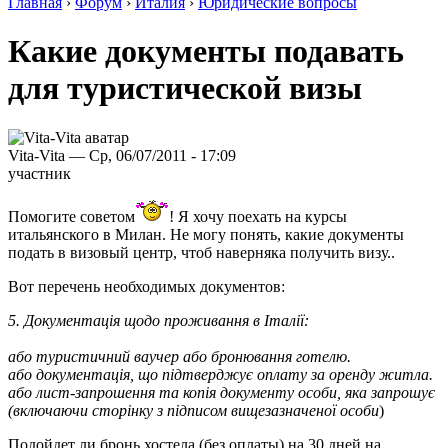
Главная
›
Форум
›
Италия
›
Юридические вопросы
Какие документы подавать
для туристической визы
Vita-Vita — Ср, 06/07/2011 - 17:09
участник
Помогите советом
! Я хочу поехать на курсы
итальянского в Милан. Не могу понять, какие документы
подать в визовый центр, чтоб наверняка получить визу..
Вот перечень необходимых документов:
5. Документація щодо проживання в Італії:
або туристичний ваучер або бронювання готелю.
або документація, що підтверджує оплату за оренду житла.
або лист-запрошення та копія документу особи, яка запрошує
(включаючи сторінку з підписом вищезазначеної особи
)
Подойдет ли бронь хостела (без оплаты) на 30 дней на