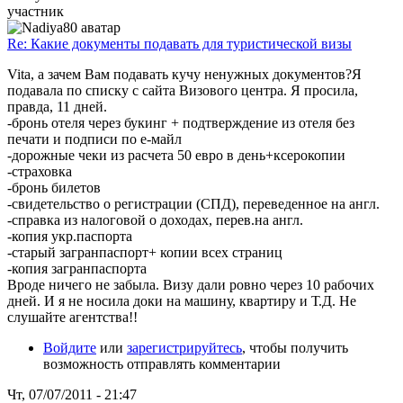
участник
Re: Какие документы подавать для туристической визы
Vita, а зачем Вам подавать кучу ненужных документов?Я
подавала по списку с сайта Визового центра. Я просила,
правда, 11 дней.
-бронь отеля через букинг + подтверждение из отеля без
печати и подписи по е-майл
-дорожные чеки из расчета 50 евро в день+ксерокопии
-страховка
-бронь билетов
-свидетельство о регистрации (СПД), переведенное на англ.
-справка из налоговой о доходах, перев.на англ.
-копия укр.паспорта
-старый загранпаспорт+ копии всех страниц
-копия загранпаспорта
Вроде ничего не забыла. Визу дали ровно через 10 рабочих
дней. И я не носила доки на машину, квартиру и Т.Д. Не
слушайте агентства!!
Войдите
или
зарегистрируйтесь
, чтобы получить
возможность отправлять комментарии
Чт, 07/07/2011 - 21:47