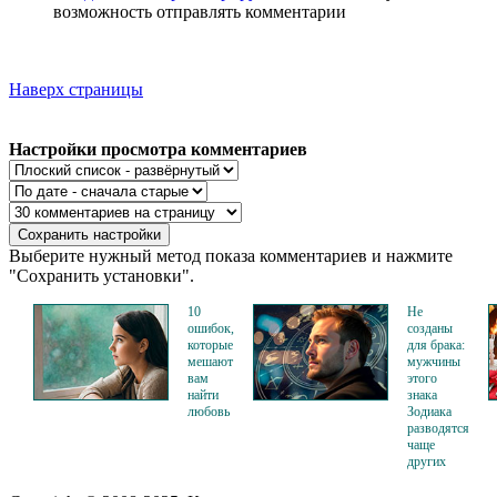
возможность отправлять комментарии
Наверх страницы
Настройки просмотра комментариев
Выберите нужный метод показа комментариев и нажмите
"Сохранить установки".
10
Не
ошибок,
созданы
которые
для брака:
мешают
мужчины
вам
этого
найти
знака
любовь
Зодиака
разводятся
чаще
других