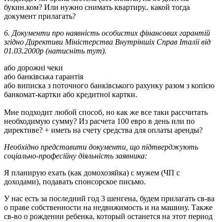
букин.ком? Или нужно снимать квартиру.. какой тогда
документ прилагать?
6. Документи про наявність особистих фінансових гарантій
згідно Директиви Міністерства Внутріншіх Справ Італії від
01.03.2000р (натисніть тут).
або дорожні чеки
або банківська гарантія
або виписка з поточного банківського рахунку разом з копією
банкомат-картки або кредитної картки.
Мне подходит любой способ, но как же все таки рассчитать
необходимую сумму? Из расчета 100 евро в день или по
директиве? + иметь на счету средства для оплаты аренды?
Необхідно представити документи, що підтверджують
соціально-професійну діяльність заявника:
Я планирую ехать (как домохозяйка) с мужем (ЧП с
доходами), подавать спонсорское письмо.
У нас есть за последний год 3 шенгена, будем прилагать св-ва
о праве собственности на недвижимость и на машину. Также
св-во о рождении ребенка, который останется на этот период