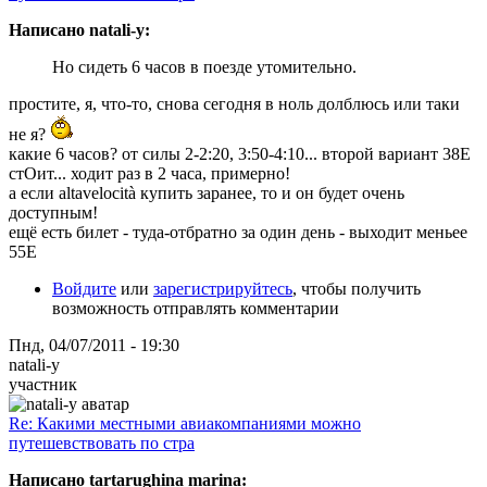
Написано natali-y:
Но сидеть 6 часов в поезде утомительно.
простите, я, что-то, снова сегодня в ноль долблюсь или таки
не я?
какие 6 часов? от силы 2-2:20, 3:50-4:10... второй вариант 38Е
стОит... ходит раз в 2 часа, примерно!
а если altavelocità купить заранее, то и он будет очень
доступным!
ещё есть билет - туда-отбратно за один день - выходит меньее
55Е
Войдите
или
зарегистрируйтесь
, чтобы получить
возможность отправлять комментарии
Пнд, 04/07/2011 - 19:30
natali-y
участник
Re: Какими местными авиакомпаниями можно
путешевствовать по стра
Написано tartarughina marina: