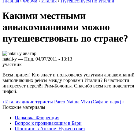
Главная
›
Форум
›
Италия
›
Путешествуем по Италии
Какими местными
авиакомпаниями можно
путешевствовать по стране?
natali-y — Пнд, 04/07/2011 - 13:13
участник
Всем привет! Кто знает и пользовался услугами авиакомпаний
выполняющих рейсы между городами Италии? В частности
интересует перелёт Рим-Болонья. Спасибо всем кто поделится
инфой.
‹ Италия дикие туристы
Parco Natura Viva (Сафари парк) ›
Похожие материалы
Парковка Флоренция
Вопрос к проживающим в Бари
Шоппинг в Анконе. Нужен совет