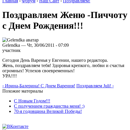
Главная
›
Форум
›
Наш Сайт
›
Поздравляем!
Поздравляем Женю -Пиччоту
с Днем Рождения!!!
Gelendka — Чт, 30/06/2011 - 07:09
участник
Сегодня День Варенья у Евгении, нашего редактора.
Жень, поздравляем тебя! Здоровья крепкого, любви и счастья
огромных! Успехов своевременных!
УРА!!!!
‹ Ирина-Балерина! С Днем Варення!
Поздравляем Juli! ›
Похожие материалы
С Новым Годом!!!
С получением гражданства меня! :)
70-я годовщина Великой Победы!