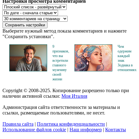
Настройки просмотра комментариев
Выберите нужный метод показа комментариев и нажмите
"Сохранить установки".
9
Чем
признаков,
одержим
что вы
каждый
встретили
знак
главного
Зодиака в
мужчину
отношениях
своей
жизни
Copyright © 2008-2025. Копирование разрешено только при
наличии активной ссылки:
Моя Италия
Администрация сайта ответственности за материалы и
ссылки, размещаемые пользователями, не несет.
Правила сайта
|
Политика конфиденциальности
|
Использование файлов cookie
|
Наш информер
|
Контакты