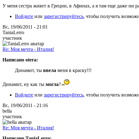
У меня сестра живет в Греции, в Афинах, а я там еще даже ни р
Войдите
или
зарегистрируйтесь
, чтобы получить возмож
Вс, 19/06/2011 - 21:01
TaniaLerro
участник
Re: Моя мечта - Италия!
Написано otera:
Динамит, ты
ввела
меня в краску!!!
Динамит, ну как ты
могла
?
Войдите
или
зарегистрируйтесь
, чтобы получить возмож
Вс, 19/06/2011 - 21:16
bella
участник
Re: Моя мечта - Италия!
Написано TaniaLerro: