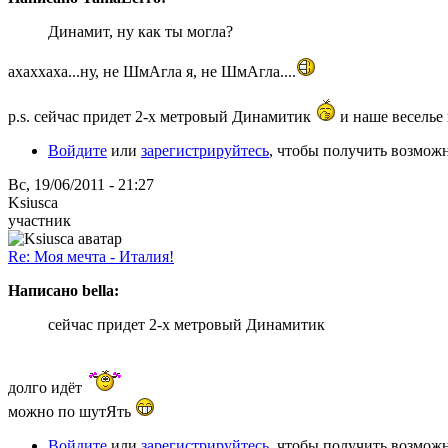
Динамит, ну как ты могла?
ахаххаха...ну, не ШмАгла я, не ШмАгла....
p.s. сейчас придет 2-х метровый Динамитик
и наше веселье 
Войдите
или
зарегистрируйтесь
, чтобы получить возмож
Вс, 19/06/2011 - 21:27
Ksiusca
участник
Re: Моя мечта - Италия!
Написано bella:
сейчас придет 2-х метровый Динамитик
долго идёт
можно по шутЯть
Войдите
или
зарегистрируйтесь
, чтобы получить возмож