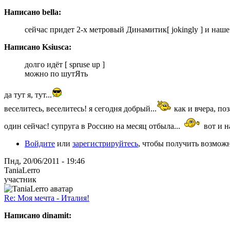
Написано bella:
сейчас придет 2-х метровый Динамитик[ jokingly ] и наше 
Написано Ksiusca:
долго идёт [ spruse up ]
можно по шутЯть
да тут я, тут...
веселитесь, веселитесь! я сегодня добрый...
как и вчера, поз
один сейчас! супруга в Россию на месяц отбыла...
вот и н
Войдите
или
зарегистрируйтесь
, чтобы получить возмож
Пнд, 20/06/2011 - 19:46
TaniaLerro
участник
Re: Моя мечта - Италия!
Написано dinamit: