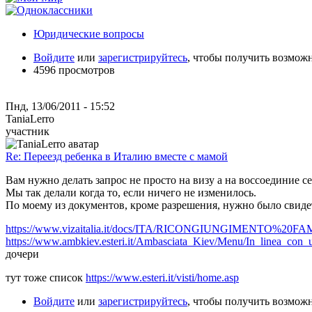
Юридические вопросы
Войдите
или
зарегистрируйтесь
, чтобы получить возмож
4596 просмотров
Пнд, 13/06/2011 - 15:52
TaniaLerro
участник
Re: Переезд ребенка в Италию вместе с мамой
Вам нужно делать запрос не просто на визу а на воссоединие с
Мы так делали когда то, если ничего не изменилось.
По моему из документов, кроме разрешения, нужно было свидет
https://www.vizaitalia.it/docs/ITA/RICONGIUNGIMENTO
https://www.ambkiev.esteri.it/Ambasciata_Kiev/Menu/In_linea_con_u
дочери
тут тоже список
https://www.esteri.it/visti/home.asp
Войдите
или
зарегистрируйтесь
, чтобы получить возмож