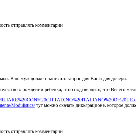
ность отправлять комментарии
емьи. Ваш муж должен написать запрос для Вас и для дочери.
ельство о рождении ребенка, чтоб подтвердить, что Вы его мама
%20FAMILIARE%20CON%20CITTADINO%20ITALIANO%20O%20UE.d
tente/Modulistica/
тут можно скачать дикьярационе, которое долже
ность отправлять комментарии