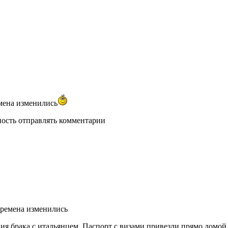
мена изменились
ность отправлять комментарии
времена изменились
ния брака с итальянцем. Паспорт с визами привезли прямо домой