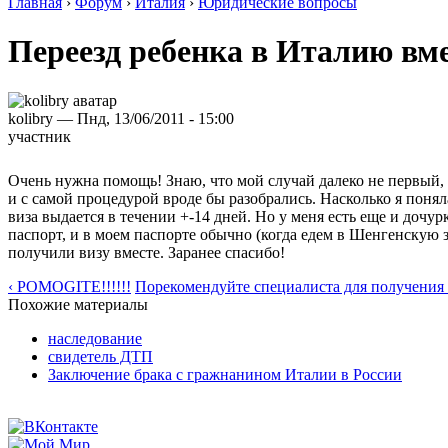
Главная
›
Форум
›
Италия
›
Юридические вопросы
Переезд ребенка в Италию вм
kolibry — Пнд, 13/06/2011 - 15:00
участник
Очень нужна помощь! Знаю, что мой случай далеко не первый
и с самой процедурой вроде бы разобрались. Насколько я понял
виза выдается в течении +-14 дней. Но у меня есть еще и дочу
паспорт, и в моем паспорте обычно (когда едем в Шенгенскую з
получили визу вместе. Заранее спасибо!
‹ POMOGITE!!!!!!
Порекомендуйте специалиста для получен
Похожие материалы
наследование
свидетель ДТП
Заключение брака с гражнанином Италии в России